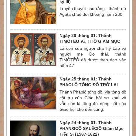
kỷ III)
Truyền thuyết cho rằng : thánh nữ
Agata chào đời khoảng năm 230
Ngày 26 tháng 01: Thánh
TIMÔTÊÔ Và TITÔ GIÁM MỤC
Là con của người cha Hy Lạp và
người mẹ Do thái, thánh
TIMÔTÊÔ đã được theo đạo vào
năm 47
Ngày 25 tháng 01: Thánh
PHAOLÔ TÔNG ĐỒ TRỞ LẠI
Thánh Phaolô tông đồ, vịa tông đồ
cột trụ của Giáo hội sơ khai và
vẫn còn là tông đồ nòng cốt của
Giáo hội cho đến cùng.
Ngày 24 tháng 01: Thánh
PHANXICÔ SALÊCIÔ Giám Mục
Tiến Sĩ (1567-1622)