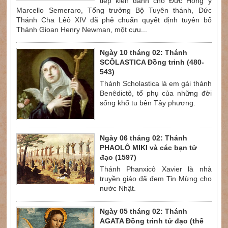
tiếp kiến dành cho Đức Hồng y
Marcello Semeraro, Tổng trưởng Bộ Tuyên thánh, Đức
Thánh Cha Lêô XIV đã phê chuẩn quyết định tuyên bố
Thánh Gioan Henry Newman, một cựu...
Ngày 10 tháng 02: Thánh
SCÔLASTICA Đồng trinh (480-
543)
Thánh Scholastica là em gái thánh
Benêdictô, tổ phụ của những đời
sống khổ tu bên Tây phương.
Ngày 06 tháng 02: Thánh
PHAOLÔ MIKI và các bạn tử
đạo (1597)
Thánh Phanxicô Xavier là nhà
truyền giáo đã đem Tin Mừng cho
nước Nhật.
Ngày 05 tháng 02: Thánh
AGATA Đồng trinh tử đạo (thế