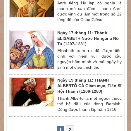
Anrê tiếng Hy lạp có nghĩa là
mạnh mẽ can đảm. Thánh Anrê
được vinh dự làm một trong số 12
tông đồ của Chúa Giêsu.
Ngày 17 tháng 11: Thánh
ELISABETH Nước Hungaria Nữ
Tu (1207-1231)
Elisabeth xem ra đã được tiền
định với niềm vui, được cầu
nguyện hãm mình và mỗi ngày hy
sinh một điều thích thú.
Ngày 15 tháng 11: THÁNH
ALBERTÔ CẢ Giám mục, Tiến Sĩ
Hội Thánh (1206-1280)
Thánh Albertô là một người thuộc
thế hệ đầu của dòng Đaminh,
Dòng được thành lập năm 1216.
1
2