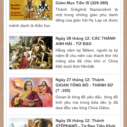
Giám Mục Tiến Sĩ (329-390)
Thánh Grêgôriô Nazianzênô là
một trong những giáo phụ danh
tiếng của giáo hội Hy Lạp và được
mệnh danh là thần học
Ngày 28 tháng 12: CÁC THÁNH
ANH HÀI - TỬ ĐẠO
Hằng năm tại Bêlem, người ta kỷ
niệm lễ chu niên các thánh thơ nhi
măng sữa đã chịu khó vì Chúa
Kitô dưới thời Hêrôđê.
Ngày 27 tháng 12: Thánh
GIOAN TÔNG ĐỒ - THÁNH SỬ
(? -100)
Gioan là tông đồ yêu dấu, tông đồ
tình yêu mà trong bữa tiệc ly đã
dựa đầu vào lòng Chúa Giêsu.
Ngày 26 tháng 12: Thánh
STÊPHANÔ - Tử Đạo Tiên Khởi