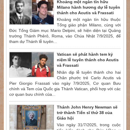
Khoảng một ngàn tín hữu
Milano hành hương dự lễ tuyên
thánh cho Acutis và Frassati
Khoảng một ngàn tín hữu thuộc
Tổng giáo phận Milano, cùng với
Đức Tổng Giám mục Mario Delpini, sẽ hiện diện tại Quảng
trường Thánh Phêrô, Roma, vào Chúa Nhật 7/9/2025, để
tham dự Thánh lễ tuyên...
Vatican sẽ phát hành tem kỷ
niệm lễ tuyên thánh cho Acutis
và Frassati
Nhân dịp lễ tuyên thánh cho hai
Chân phước trẻ Carlo Acutis và
Pier Giorgio Frassati vào ngày 7/9/2025, Cơ quan Bưu
chính và Tem của Quốc gia Thành Vatican, phối hợp với các
cơ quan bưu chính của...
Thánh John Henry Newman sẽ
trở thành Tiến sĩ thứ 38 của
Giáo hội
Vào ngày 31/7/2025, trong cuộc