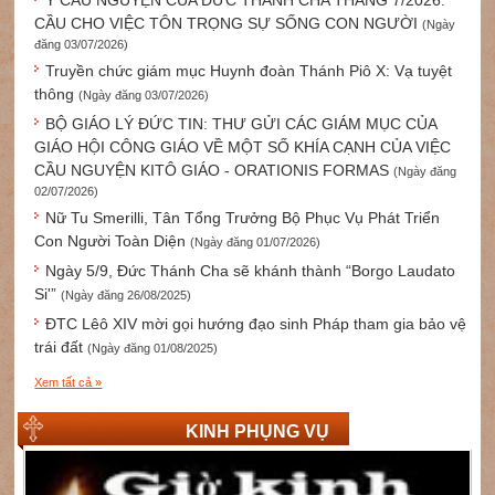
Ý CẦU NGUYỆN CỦA ĐỨC THÁNH CHA THÁNG 7/2026:
CẦU CHO VIỆC TÔN TRỌNG SỰ SỐNG CON NGƯỜI
(Ngày
đăng 03/07/2026)
Truyền chức giám mục Huynh đoàn Thánh Piô X: Vạ tuyệt
thông
(Ngày đăng 03/07/2026)
BỘ GIÁO LÝ ĐỨC TIN: THƯ GỬI CÁC GIÁM MỤC CỦA
GIÁO HỘI CÔNG GIÁO VỀ MỘT SỐ KHÍA CẠNH CỦA VIỆC
CẦU NGUYỆN KITÔ GIÁO - ORATIONIS FORMAS
(Ngày đăng
02/07/2026)
Nữ Tu Smerilli, Tân Tổng Trưởng Bộ Phục Vụ Phát Triển
Con Người Toàn Diện
(Ngày đăng 01/07/2026)
Ngày 5/9, Đức Thánh Cha sẽ khánh thành “Borgo Laudato
Si'”
(Ngày đăng 26/08/2025)
ĐTC Lêô XIV mời gọi hướng đạo sinh Pháp tham gia bảo vệ
trái đất
(Ngày đăng 01/08/2025)
Xem tất cả »
KINH PHỤNG VỤ