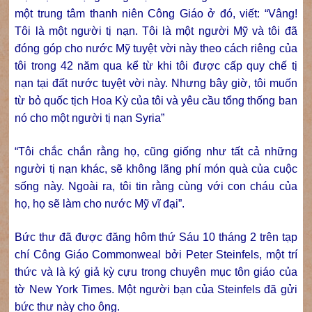
một trung tâm thanh niên Công Giáo ở đó, viết: “Vâng!
Tôi là một người tị nạn. Tôi là một người Mỹ và tôi đã
đóng góp cho nước Mỹ tuyệt vời này theo cách riêng của
tôi trong 42 năm qua kể từ khi tôi được cấp quy chế tị
nạn tại đất nước tuyệt vời này. Nhưng bây giờ, tôi muốn
từ bỏ quốc tịch Hoa Kỳ của tôi và yêu cầu tổng thống ban
nó cho một người tị nạn Syria”
“Tôi chắc chắn rằng họ, cũng giống như tất cả những
người tị nạn khác, sẽ không lãng phí món quà của cuộc
sống này. Ngoài ra, tôi tin rằng cùng với con cháu của
họ, họ sẽ làm cho nước Mỹ vĩ đại”.
Bức thư đã được đăng hôm thứ Sáu 10 tháng 2 trên tạp
chí Công Giáo Commonweal bởi Peter Steinfels, một trí
thức và là ký giả kỳ cựu trong chuyên mục tôn giáo của
tờ New York Times. Một người bạn của Steinfels đã gửi
bức thư này cho ông.