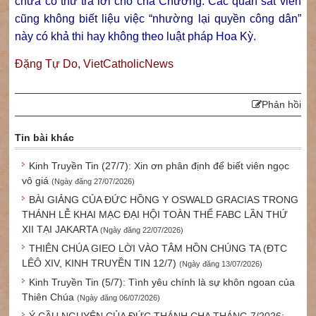
chưa có thư trả lời cho cha Chương. Các quan sát viên
cũng không biết liệu việc “nhường lại quyền công dân”
này có khả thi hay không theo luật pháp Hoa Kỳ.
Đặng Tự Do, VietCatholicNews
Phản hồi
Tin bài khác
Kinh Truyền Tin (27/7): Xin ơn phân định để biết viên ngọc
vô giá
(Ngày đăng 27/07/2026)
BÀI GIẢNG CỦA ĐỨC HỒNG Y OSWALD GRACIAS TRONG
THÁNH LỄ KHAI MẠC ĐẠI HỘI TOÀN THỂ FABC LẦN THỨ
XII TẠI JAKARTA
(Ngày đăng 22/07/2026)
THIÊN CHÚA GIEO LỜI VÀO TÂM HỒN CHÚNG TA (ĐTC
LÊÔ XIV, KINH TRUYỀN TIN 12/7)
(Ngày đăng 13/07/2026)
Kinh Truyền Tin (5/7): Tình yêu chính là sự khôn ngoan của
Thiên Chúa
(Ngày đăng 06/07/2026)