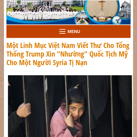
MENU
Một Linh Mục Việt Nam Viết Thư Cho Tổng
Thống Trump Xin "Nhường" Quốc Tịch Mỹ
Cho Một Người Syria Tị Nạn