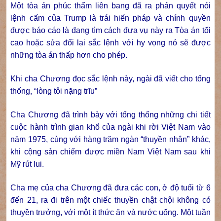
Một tòa án phúc thẩm liên bang đã ra phán quyết nói
lệnh cấm của Trump là trái hiến pháp và chính quyền
được báo cáo là đang tìm cách đưa vụ này ra Tòa án tối
cao hoặc sửa đổi lại sắc lệnh với hy vọng nó sẽ được
những tòa án thấp hơn cho phép.
Khi cha Chương đọc sắc lệnh này, ngài đã viết cho tổng
thống, “lòng tôi nặng trĩu”
Cha Chương đã trình bày với tổng thống những chi tiết
cuộc hành trình gian khổ của ngài khi rời Việt Nam vào
năm 1975, cùng với hàng trăm ngàn “thuyền nhân” khác,
khi cộng sản chiếm được miền Nam Việt Nam sau khi
Mỹ rút lui.
Cha mẹ của cha Chương đã đưa các con, ở độ tuổi từ 6
đến 21, ra đi trên một chiếc thuyền chật chội không có
thuyền trưởng, với một ít thức ăn và nước uống. Một tuần