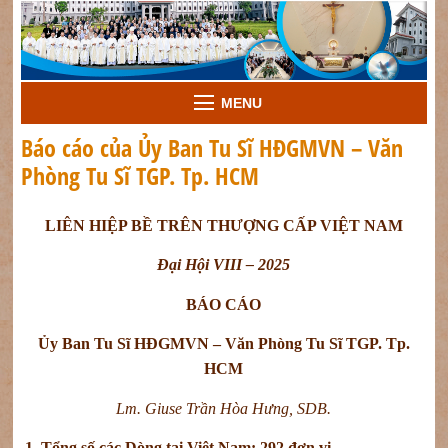
MENU
Báo cáo của Ủy Ban Tu Sĩ HĐGMVN – Văn
Phòng Tu Sĩ TGP. Tp. HCM
LIÊN HIỆP BỀ TRÊN THƯỢNG CẤP VIỆT NAM
Đại Hội VIII – 2025
BÁO CÁO
Ủy Ban Tu Sĩ HĐGMVN – Văn Phòng Tu Sĩ TGP. Tp.
HCM
Lm. Giuse Trần Hòa Hưng, SDB.
1.
Tổng số các Dòng tại Việt Nam:
292 đơn vị.