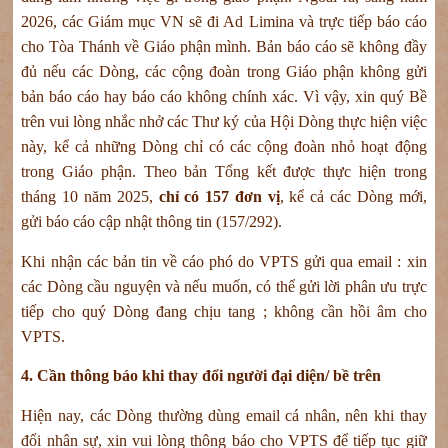
2026, các Giám mục VN sẽ đi Ad Limina và trực tiếp báo cáo
cho Tòa Thánh về Giáo phận mình. Bản báo cáo sẽ không đầy
đủ nếu các Dòng, các cộng đoàn trong Giáo phận không gửi
bản báo cáo hay báo cáo không chính xác. Vì vậy, xin quý Bề
trên vui lòng nhắc nhở các Thư ký của Hội Dòng thực hiện việc
này, kể cả những Dòng chỉ có các cộng đoàn nhỏ hoạt động
trong Giáo phận. Theo bản Tổng kết được thực hiện trong
tháng 10 năm 2025,
chỉ có 157 đơn vị
, kể cả các Dòng mới,
gửi báo cáo cập nhật thông tin (157/292).
Khi nhận các bản tin về cáo phó do VPTS gửi qua email : xin
các Dòng cầu nguyện và nếu muốn, có thể gửi lời phân ưu trực
tiếp cho quý Dòng đang chịu tang ; không cần hồi âm cho
VPTS.
4. Cần thông báo khi thay đổi người đại diện/ bề trên
Hiện nay, các Dòng thường dùng email cá nhân, nên khi thay
đổi nhân sự, xin vui lòng thông báo cho VPTS để tiếp tục giữ