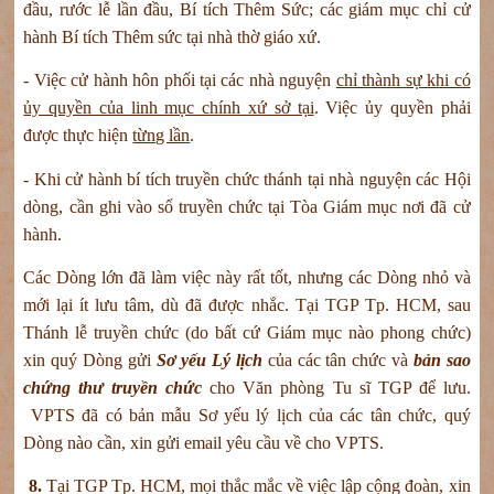
đầu, rước lễ lần đầu, Bí tích Thêm Sức; các giám mục chỉ cử
hành Bí tích Thêm sức tại nhà thờ giáo xứ.
- Việc cử hành hôn phối tại các nhà nguyện
chỉ thành sự khi có
ủy quyền của linh mục chính xứ sở tại
. Việc ủy quyền phải
được thực hiện
từng lần
.
- Khi cử hành bí tích truyền chức thánh tại nhà nguyện các Hội
dòng, cần ghi vào sổ truyền chức tại Tòa Giám mục nơi đã cử
hành.
Các Dòng lớn đã làm việc này rất tốt, nhưng các Dòng nhỏ và
mới lại ít lưu tâm, dù đã được nhắc. Tại TGP Tp. HCM, sau
Thánh lễ truyền chức (do bất cứ Giám mục nào phong chức)
xin quý Dòng gửi
Sơ yếu Lý lịch
của các tân chức và
bản sao
chứng thư truyền chức
cho Văn phòng Tu sĩ TGP để lưu.
VPTS đã có bản mẫu Sơ yếu lý lịch của các tân chức, quý
Dòng nào cần, xin gửi email yêu cầu về cho VPTS.
8.
Tại TGP Tp. HCM, mọi thắc mắc về việc lập cộng đoàn, xin