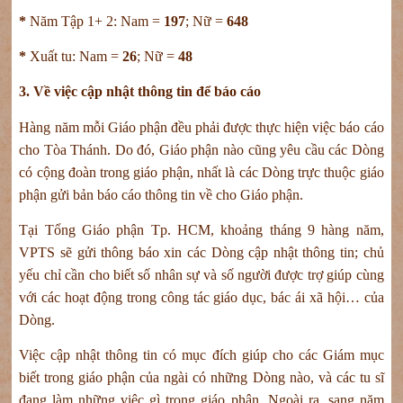
*
Năm Tập 1+ 2: Nam =
197
; Nữ =
648
*
Xuất tu: Nam =
26
; Nữ =
48
3. Về việc cập nhật thông tin để báo cáo
Hàng năm mỗi Giáo phận đều phải được thực hiện việc báo cáo
cho Tòa Thánh. Do đó, Giáo phận nào cũng yêu cầu các Dòng
có cộng đoàn trong giáo phận, nhất là các Dòng trực thuộc giáo
phận gửi bản báo cáo thông tin về cho Giáo phận.
Tại Tổng Giáo phận Tp. HCM, khoảng tháng 9 hàng năm,
VPTS sẽ gửi thông báo xin các Dòng cập nhật thông tin; chủ
yếu chỉ cần cho biết số nhân sự và số người được trợ giúp cùng
với các hoạt động trong công tác giáo dục, bác ái xã hội… của
Dòng.
Việc cập nhật thông tin có mục đích giúp cho các Giám mục
biết trong giáo phận của ngài có những Dòng nào, và các tu sĩ
đang làm những việc gì trong giáo phận. Ngoài ra, sang năm