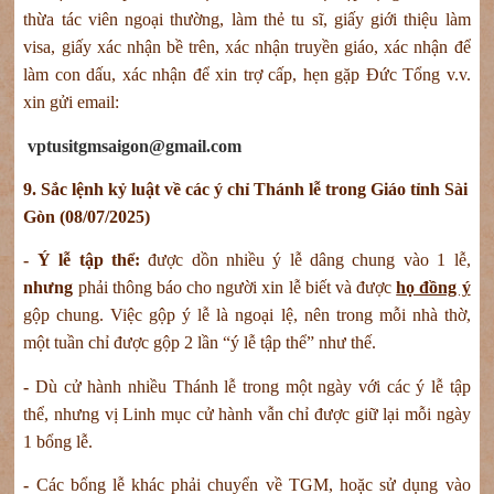
thừa tác viên ngoại thường, làm thẻ tu sĩ, giấy giới thiệu làm
visa, giấy xác nhận bề trên, xác nhận truyền giáo, xác nhận để
làm con dấu, xác nhận để xin trợ cấp, hẹn gặp Đức Tổng v.v.
xin gửi email:
vptusitgmsaigon@gmail.com
9. Sắc lệnh kỷ luật về các ý chỉ Thánh lễ trong Giáo tỉnh Sài
Gòn (08/07/2025)
- Ý lễ tập thể:
được dồn nhiều ý lễ dâng chung vào 1 lễ,
nhưng
phải thông báo cho người xin lễ biết và được
họ đồng ý
gộp chung. Việc gộp ý lễ là ngoại lệ, nên trong mỗi nhà thờ,
một tuần chỉ được gộp 2 lần “ý lễ tập thể” như thế.
-
Dù cử hành nhiều Thánh lễ trong một ngày với các ý lễ tập
thể, nhưng vị Linh mục cử hành vẫn chỉ được giữ lại mỗi ngày
1 bổng lễ.
-
Các bổng lễ khác phải chuyển về TGM, hoặc sử dụng vào