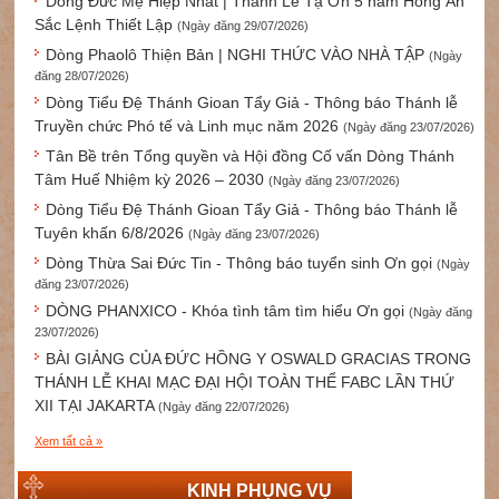
Dòng Đức Mẹ Hiệp Nhất | Thánh Lễ Tạ Ơn 5 năm Hồng Ân
Sắc Lệnh Thiết Lập
(Ngày đăng 29/07/2026)
Dòng Phaolô Thiện Bản | NGHI THỨC VÀO NHÀ TẬP
(Ngày
đăng 28/07/2026)
Dòng Tiểu Đệ Thánh Gioan Tẩy Giả - Thông báo Thánh lễ
Truyền chức Phó tế và Linh mục năm 2026
(Ngày đăng 23/07/2026)
Tân Bề trên Tổng quyền và Hội đồng Cố vấn Dòng Thánh
Tâm Huế Nhiệm kỳ 2026 – 2030
(Ngày đăng 23/07/2026)
Dòng Tiểu Đệ Thánh Gioan Tẩy Giả - Thông báo Thánh lễ
Tuyên khấn 6/8/2026
(Ngày đăng 23/07/2026)
Dòng Thừa Sai Đức Tin - Thông báo tuyển sinh Ơn gọi
(Ngày
đăng 23/07/2026)
DÒNG PHANXICO - Khóa tình tâm tìm hiểu Ơn gọi
(Ngày đăng
23/07/2026)
BÀI GIẢNG CỦA ĐỨC HỒNG Y OSWALD GRACIAS TRONG
THÁNH LỄ KHAI MẠC ĐẠI HỘI TOÀN THỂ FABC LẦN THỨ
XII TẠI JAKARTA
(Ngày đăng 22/07/2026)
Xem tất cả »
KINH PHỤNG VỤ