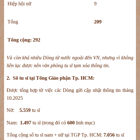
Hiệp hội nữ
9
Tổng
209
Tổng cộng: 292
Và còn khá
nhiều
D
òng từ nước ngoài đến VN, nhưng vì không
liên lạc được nên văn phòng tu sĩ tạm xóa thông tin.
2. Số tu sĩ tại Tổng Giáo phận Tp. HCM:
Được tổng hợp từ việc các Dòng gửi cập nhật thông tin tháng
10.2025
Nữ:
5.559
tu sĩ
Nam:
1.497
tu sĩ (trong đó có
600
linh mục)
Tổng cộng số tu sĩ nam + nữ tại TGP Tp. HCM:
7.056
tu sĩ