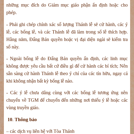
những mục đích do Giám mục giáo phận ấn định hoặc cho
phép.
-
Phải ghi chép chính xác số lượng Thánh lễ sẽ cử hành, các ý
lễ, các bổng lễ, và các Thánh lễ đã làm trong sổ lễ thích hợp.
Hằng năm, Đấng Bản quyền hoặc vị đại diện ngài sẽ kiểm tra
sổ này.
-
Ngoài bổng lễ do Đấng Bản quyền ấn định, các linh mục
không được yêu cầu bất cứ điều gì để cử hành các bí tích; Nên
sẵn sàng cử hành Thánh lễ theo ý chỉ của các tín hữu, ngay cả
khi không nhận bất kỳ bổng lễ nào.
-
Các ý lễ chưa dâng cùng với các bổng lễ tương ứng nên
chuyển về TGM để chuyển đến những nơi thiếu ý lễ hoặc các
vùng truyền giáo.
10
.
Thông báo
– các dịch vụ liên hệ với Tòa Thánh