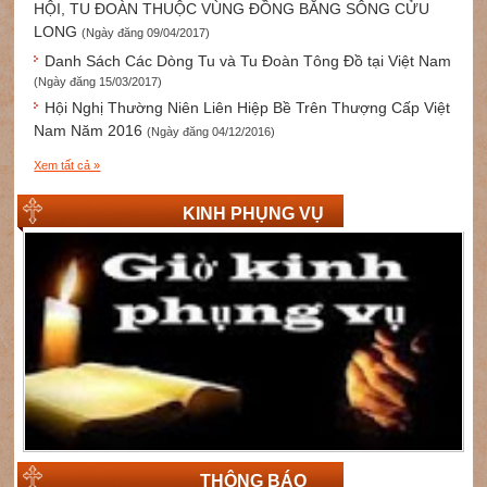
HỘI, TU ĐOÀN THUỘC VÙNG ĐỒNG BẰNG SÔNG CỬU
LONG
(Ngày đăng 09/04/2017)
Danh Sách Các Dòng Tu và Tu Đoàn Tông Đồ tại Việt Nam
(Ngày đăng 15/03/2017)
Hội Nghị Thường Niên Liên Hiệp Bề Trên Thượng Cấp Việt
Nam Năm 2016
(Ngày đăng 04/12/2016)
Xem tất cả »
KINH PHỤNG VỤ
THÔNG BÁO