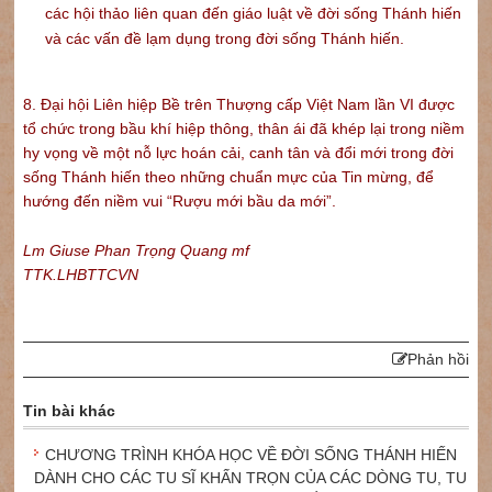
các hội thảo liên quan đến giáo luật về đời sống Thánh hiến
và các vấn đề lạm dụng trong đời sống Thánh hiến.
8. Đại hội Liên hiệp Bề trên Thượng cấp Việt Nam lần VI được
tổ chức trong bầu khí hiệp thông, thân ái đã khép lại trong niềm
hy vọng về một nỗ lực hoán cải, canh tân và đổi mới trong đời
sống Thánh hiến theo những chuẩn mực của Tin mừng, để
hướng đến niềm vui “Rượu mới bầu da mới”.
Lm Giuse Phan Trọng Quang mf
TTK.LHBTTCVN
Phản hồi
Tin bài khác
CHƯƠNG TRÌNH KHÓA HỌC VỀ ĐỜI SỐNG THÁNH HIẾN
DÀNH CHO CÁC TU SĨ KHẤN TRỌN CỦA CÁC DÒNG TU, TU