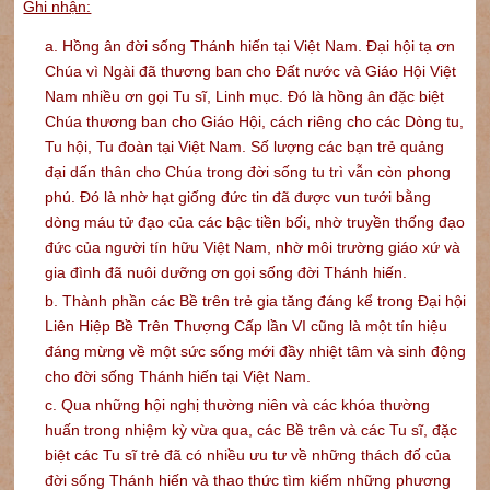
Ghi nhận:
a. Hồng ân đời sống Thánh hiến tại Việt Nam. Đại hội tạ ơn
Chúa vì Ngài đã thương ban cho Đất nước và Giáo Hội Việt
Nam nhiều ơn gọi Tu sĩ, Linh mục. Đó là hồng ân đặc biệt
Chúa thương ban cho Giáo Hội, cách riêng cho các Dòng tu,
Tu hội, Tu đoàn tại Việt Nam. Số lượng các bạn trẻ quảng
đại dấn thân cho Chúa trong đời sống tu trì vẫn còn phong
phú. Đó là nhờ hạt giống đức tin đã được vun tưới bằng
dòng máu tử đạo của các bậc tiền bối, nhờ truyền thống đạo
đức của người tín hữu Việt Nam, nhờ môi trường giáo xứ và
gia đình đã nuôi dưỡng ơn gọi sống đời Thánh hiến.
b. Thành phần các Bề trên trẻ gia tăng đáng kể trong Đại hội
Liên Hiệp Bề Trên Thượng Cấp lần VI cũng là một tín hiệu
đáng mừng về một sức sống mới đầy nhiệt tâm và sinh động
cho đời sống Thánh hiến tại Việt Nam.
c. Qua những hội nghị thường niên và các khóa thường
huấn trong nhiệm kỳ vừa qua, các Bề trên và các Tu sĩ, đặc
biệt các Tu sĩ trẻ đã có nhiều ưu tư về những thách đố của
đời sống Thánh hiến và thao thức tìm kiếm những phương