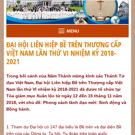
MENU
ĐẠI HỘI LIÊN HIỆP BỀ TRÊN THƯỢNG CẤP
VIỆT NAM LẦN THỨ VI NHIỆM KỲ 2018-
2021
Trong bối cảnh của Năm Thánh mừng kính các Thánh Tử
đạo Việt Nam, Đại hội Liên hiệp Bề trên Thượng cấp Việt
Nam lần thứ VI nhiệm kỳ 2018-2021 đã được tổ chức tại
Tòa giám mục Xuân lộc từ ngày 12 đến 15 tháng 11 năm
2018, với chủ đề: Phong cách lãnh đạo mới: Sinh động và
Đồng hành.
1. Tham dự Đại hội có 147 đại biểu là Bề trên và đại diện Bề
trên của các Dòng tu, Tu hội, Tu đoàn trên toàn quốc.