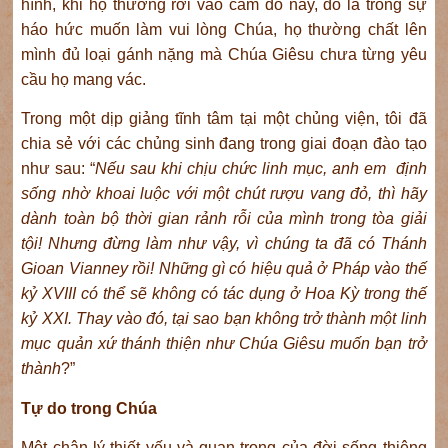
hình, khi họ thường rơi vào cám dỗ này, đó là trong sự
háo hức muốn làm vui lòng Chúa, họ thường chất lên
mình đủ loại gánh nặng mà Chúa Giêsu chưa từng yêu
cầu họ mang vác.
Trong một dịp giảng tĩnh tâm tại một chủng viện, tôi đã
chia sẻ với các chủng sinh đang trong giai đoạn đào tạo
như sau: “
Nếu sau khi chịu chức linh mục, anh em định
sống nhờ khoai luộc với một chút rượu vang đỏ, thì hãy
dành toàn bộ thời gian rảnh rỗi của mình trong tòa giải
tội! Nhưng đừng làm như vậy, vì chúng ta đã có Thánh
Gioan Vianney rồi! Những gì có hiệu quả ở Pháp vào thế
kỷ XVIII có thể sẽ không có tác dụng ở Hoa Kỳ trong thế
kỷ XXI. Thay vào đó, tại sao bạn không trở thành một linh
mục quản xứ thánh thiện như Chúa Giêsu muốn bạn trở
thành
?”
Tự do trong Chúa
Một chân lý thiết yếu và quan trọng của đời sống thiêng