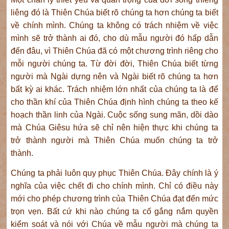
liêng đó là Thiên Chúa biết rõ chúng ta hơn chúng ta biết
về chính mình. Chúng ta không có trách nhiệm về việc
mình sẽ trở thành ai đó, cho dù mẫu người đó hấp dẫn
đến đâu, vì Thiên Chúa đã có một chương trình riêng cho
mỗi người chúng ta. Từ đời đời, Thiên Chúa biết từng
người mà Ngài dựng nên và Ngài biết rõ chúng ta hơn
bất kỳ ai khác. Trách nhiệm lớn nhất của chúng ta là để
cho thần khí của Thiên Chúa định hình chúng ta theo kế
hoạch thần linh của Ngài. Cuộc sống sung mãn, dồi dào
mà Chúa Giêsu hứa sẽ chỉ nên hiện thực khi chúng ta
trở thành người mà Thiên Chúa muốn chúng ta trở
thành.
Chúng ta phải luôn quy phục Thiên Chúa. Đây chính là ý
nghĩa của việc chết đi cho chính mình. Chỉ có điều này
mới cho phép chương trình của Thiên Chúa đạt đến mức
trọn vẹn. Bất cứ khi nào chúng ta cố gắng nắm quyền
kiểm soát và nói với Chúa về mẫu người mà chúng ta