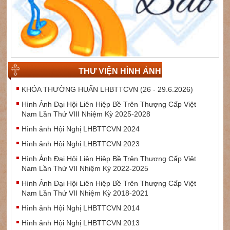
THƯ VIỆN HÌNH ẢNH
KHÓA THƯỜNG HUẤN LHBTTCVN (26 - 29.6.2026)
Hình Ảnh Đại Hội Liên Hiệp Bề Trên Thượng Cấp Việt
Nam Lần Thứ VIII Nhiệm Kỳ 2025-2028
Hình ảnh Hội Nghị LHBTTCVN 2024
Hình ảnh Hội Nghị LHBTTCVN 2023
Hình Ảnh Đại Hội Liên Hiệp Bề Trên Thượng Cấp Việt
Nam Lần Thứ VII Nhiệm Kỳ 2022-2025
Hình Ảnh Đại Hội Liên Hiệp Bề Trên Thượng Cấp Việt
Nam Lần Thứ VII Nhiệm Kỳ 2018-2021
Hình ảnh Hội Nghị LHBTTCVN 2014
Hình ảnh Hội Nghị LHBTTCVN 2013