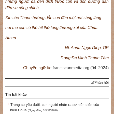
những người đã đến đích trước con và dọn đường dẫn
đến sự công chính.
Xin các Thánh hướng dẫn con đến một nơi sáng láng
nơi mà con có thể hít thở lòng thương xót của Chúa.
Amen.
Nt. Anna Ngọc Diệp, OP
Dòng Đa Minh Thánh Tâm
Chuyển ngữ từ:
franciscanmedia.org (04. 2024)
Phản hồi
Tin bài khác
Trong sự yếu đuối, con người nhận ra sự hiện diện của
Thiên Chúa
(Ngày đăng 10/08/2026)