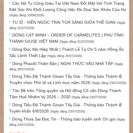
Các Nữ Tu Công Giáo Tại Việt Nam Đối Mặt Với Tình Trạng
Kiệt Sức Khi Khối Lượng Công Việc Đe Dọa Sức Khỏe Của Họ
(Ngày đăng 10/08/2026)
TU SĨ - VIÊN NGỌC TRAI TOẢ SÁNG GIỮA THẾ GIAN
(Ngày
đăng 31/07/2026)
DÒNG CÁT MINH – ORDER OF CARMELITES | PHỤ TỈNH
THÁNH GIUSE VIỆT NAM
(Ngày đăng 31/07/2026)
Dòng Đức Mẹ Hiệp Nhất | Thánh Lễ Tạ Ơn 5 năm Hồng Ân
Sắc Lệnh Thiết Lập
(Ngày đăng 29/07/2026)
Dòng Phaolô Thiện Bản | NGHI THỨC VÀO NHÀ TẬP
(Ngày
đăng 28/07/2026)
Dòng Tiểu Đệ Thánh Gioan Tẩy Giả - Thông báo Thánh lễ
Truyền chức Phó tế và Linh mục năm 2026
(Ngày đăng 23/07/2026)
Tân Bề trên Tổng quyền và Hội đồng Cố vấn Dòng Thánh
Tâm Huế Nhiệm kỳ 2026 – 2030
(Ngày đăng 23/07/2026)
Dòng Tiểu Đệ Thánh Gioan Tẩy Giả - Thông báo Thánh lễ
Tuyên khấn 6/8/2026
(Ngày đăng 23/07/2026)
Dòng Thừa Sai Đức Tin - Thông báo tuyển sinh Ơn gọi
(Ngày
đăng 23/07/2026)