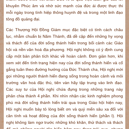
khuyên Phúc âm và nhờ sức mạnh của đức ái được thực thi
mỗi ngày trong tình hiệp thông huynh đệ và trong một linh đạo
tông đồ quảng đại.
Các Thượng Hội Đồng Giám mục đặc biệt có tính cách châu
lục, nhằm chuẩn bị Năm Thánh, đã dề cập đến những hy vọng
và thách đố của đời sống thánh hiến trong bối cảnh các Giáo
hội và nền văn hoá địa phương. Hội nghị không có ý định cung
cấp một bản phân tích khác về hoàn cảnh. Đơn giản hơn, khi
xem xét đến tình trạng hiện nay của đời sống thánh hiến và cố
gắng tuân theo đường hướng của Đức Thánh cha, Hội nghị mời
gọi những người thánh hiến đang sống trong hoàn cảnh và môi
trường văn hoá đặc thù, tiên vàn hãy tập trung vào linh đạo.
Các suy tư của Hội nghị chứa đựng trong những trang này
phân chia thành 4 phần. Khi nhìn nhận các kinh nghiệm phong
phú mà đời sống thánh hiến trải qua trong Giáo hội hiện nay,
Hội nghị muốn bày tỏ lòng biết ơn và quý mến sâu xa đối với
căn tính và hoạt đôỉng của đời sống thánh hiến (phần I). Hội
nghị không làm ngơ trước những khó khăn, thử thách và thách