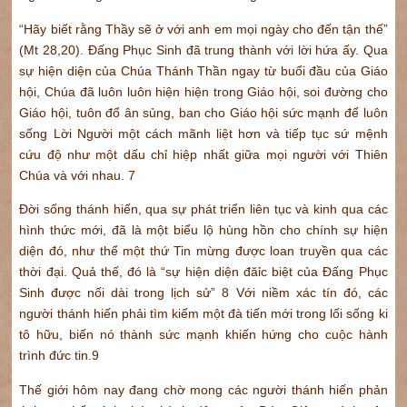
“Hãy biết rằng Thầy sẽ ở với anh em mọi ngày cho đến tận thế”
(Mt 28,20). Đấng Phục Sinh đã trung thành với lời hứa ấy. Qua
sự hiện diện của Chúa Thánh Thần ngay từ buổi đầu của Giáo
hội, Chúa đã luôn luôn hiện hiện trong Giáo hội, soi đường cho
Giáo hội, tuôn đổ ân sủng, ban cho Giáo hội sức mạnh để luôn
sống Lời Người một cách mãnh liệt hơn và tiếp tục sứ mệnh
cứu độ như một dấu chỉ hiệp nhất giữa mọi người với Thiên
Chúa và với nhau. 7
Đời sống thánh hiến, qua sự phát triển liên tục và kinh qua các
hình thức mới, đã là một biểu lộ hùng hồn cho chính sự hiện
diện đó, như thể một thứ Tin mừng được loan truyền qua các
thời đại. Quả thế, đó là “sự hiện diện đăỉc biệt của Đấng Phục
Sinh được nối dài trong lịch sử” 8 Với niềm xác tín đó, các
người thánh hiến phải tìm kiếm một đà tiến mới trong lối sống ki
tô hữu, biến nó thành sức mạnh khiến hứng cho cuộc hành
trình đức tin.9
Thế giới hôm nay đang chờ mong các người thánh hiến phản