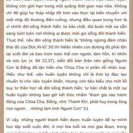
không còn giới hạn trong một quãng thời gian nào nữa. Không
chỉ để giúp họ tháp nhập tốt hơn vào thực tại biến chuyển với
một nhịp độ thường điên cuồng, nhưng điều quan trọng hơn là
vì chính đời sống thánh hiến, tự bản chất, đòi buộc một sự sẵn
sàng luôn luôn nơi những ai được mời gọi sống đời thánh hiến.
Thực thế, nếu đời sống thánh hiến là “không ngừng đảm nhận
thái độ của Đức Ki-tô”,50 thì hiểân nhiên con đường đó phải tồn
tại suốt đời và bao trùm toàn thể con người, tâm hồn, trí khôn
và sức lực (x. Mt 22,37), biến đổi bản thân nên giống Người
Con là Đấng đã tận hiến cho Chúa Cha vì phần rỗi nhân loại.
Hiểu như thế, việc huấn luyện không chỉ là thời kỳ đào tạo
chuẩn bị cho việc tuyên khấn, nhưng còn tiêu biểu cho một lối
suy tư thần học về đời sống thánh hiến, tự bản chất là một sự
huấn luyện không bao giờ kết thúc nhằm “tham gia vào hành
động của Chúa Cha, Đấng, nhờ Thánh Khí, phát huy trong lòng
con người… những tâm tình Người Con” 51
Vì vậy, những người thánh hiến được huấn luyện để tự mình
học tập suốt cuộc đời, ở mọi lứa tuổi và mọi giai đoạn, trong