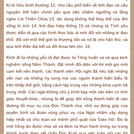
Ki-tô hữu bình thường 12, nhu cầu phổ biến về linh đạo và cầu
nguyện thể hiện chính yếu qua việc chiêm ngưỡng và lắng
nghe Lời Thiên Chúa 13, tác dụng không thể thay thế của đời
sống bí tích 14, linh đạo hiệp thông 15 và chứng tá Tình yêu
được diễn tả qua các hình thức bác ái mới đối với những ai đau
khổ, đối với một thế giới bị thương tổn và nô lệ cho hận thù, và
qua tinh thần đại kết và đối thoại liên tôn. 16
Khởi đi từ những yếu tố đạt được từ Tông huấn và và qua kinh
nghiệm sống Năm Thánh, đặt mình đối diện với lời mời gọi mới
cam kết nên thánh, các thành viên Hội nghị đã nêu bật những
vấn nạn và những hy vọng mà các người thánh hiến biểu lộ
trên khắp thế giới, bằng cách tập trung vào những khía cạnh hệ
trọng nhất. Các ngài không chủ ý trình bày một văn kiện có tính
giáo thuyết khác, nhưng là để giúp đời sống thánh hiến đi vào
đường lối mục vụ của Đức Thánh cha, nhờ sự đóng góp của
quyền bính và đoàn sủng phục vụ của Ngài nhằm xây dựng
hiệp nhất và chu toàn sứ mệnh phổ quát của Giáo hội. Đó là
một hồng ân được chia sẻ và đem ra thực hành trong sự trung
thành bước theo vết chân Đức Ki-tô qua việc tuân giữ các lời