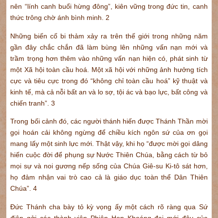
nên “lính canh buổi hừng đông”, kiên vững trong đức tin, canh
thức trông chờ ánh bình minh. 2
Những biến cố bi thảm xảy ra trên thế giới trong những năm
gần đây chắc chắn đã làm bùng lên những vấn nạn mới và
trầm trọng hơn thêm vào những vấn nạn hiện có, phát sinh từ
một Xã hội toàn cầu hoá. Một xã hội với những ảnh hưởng tích
cực và tiêu cực trong đó “không chỉ toàn cầu hoá” kỹ thuật và
kinh tế, mà cả nỗi bất an và lo sợ, tội ác và bạo lực, bất công và
chiến tranh”. 3
Trong bối cảnh đó, các người thánh hiến được Thánh Thần mời
gọi hoán cải không ngừng để chiều kích ngôn sứ của ơn gọi
mang lấy một sinh lực mới. Thật vậy, khi họ “được mời gọi dâng
hiến cuộc đời để phụng sự Nước Thiên Chúa, bằng cách từ bỏ
mọi sự và noi gương nếp sống của Chúa Giê-su Ki-tô sát hơn,
họ đảm nhận vai trò cao cả là giáo dục toàn thể Dân Thiên
Chúa”. 4
Đức Thánh cha bày tỏ kỳ vọng ấy một cách rõ ràng qua Sứ
điệp gởi các thành viên Phiên Họp Khoáng đại mới đây của