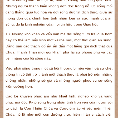
Những người thánh hiến không đơn độc trong nỗ lực sống mối
căng thẳng giữa tục hoá và đời sống đức tin đích thực, giữa sự
mỏng dòn của chính bản tính nhân loại và sức mạnh của ân
sủng; đó là kinh nghiệm của mọi tín hữu trong Giáo hội.
13. Những khó khăn và vấn nạn mà đời sống tu trì trải qua hôm
nay có thể làm nẩy sinh một kairos mới, một thời gian ân sủng.
Đằng sau các thách đố ấy, ẩn dấu một tiếng gọi đích thật của
Chúa Thánh Thần mời gọi khám phá lại sự phong phú và các
tiềm năng của lối sống này.
Việc phải sống trong một xã hội thường bị nền văn hoá sự chết
thống trị có thể trở thành một thách thức là phải trở nên những
chứng nhân, những sứ giả và những người phục vụ sự sống
kiên cường hơn.
Các lời khuyên phúc âm như khiết tịnh, nghèo khó và vâng
phục mà đức Ki-tô sống trong nhân tính trọn vẹn của người với
tư cách là Con Thiên Chúa và được ôm ấp vì yêu mến Thiên
Chúa, tỏ lộ như một con đường thực hiện nhân vị cách viên