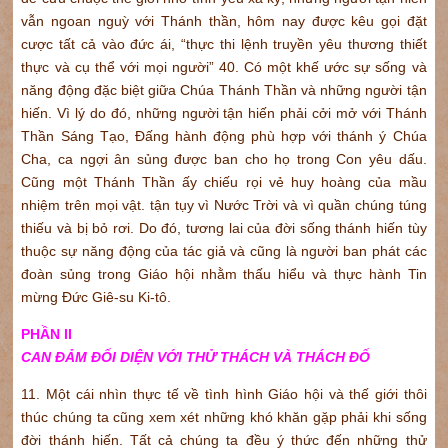
vẫn ngoan nguỳ với Thánh thần, hôm nay được kêu gọi đặt
cược tất cả vào đức ái, “thực thi lệnh truyền yêu thương thiết
thực và cụ thể với mọi người” 40. Có một khế ước sự sống và
năng động đặc biệt giữa Chúa Thánh Thần và những người tận
hiến. Vì lý do đó, những người tận hiến phải cởi mở với Thánh
Thần Sáng Tạo, Đấng hành động phù hợp với thánh ý Chúa
Cha, ca ngợi ân sủng được ban cho họ trong Con yêu dấu.
Cũng một Thánh Thần ấy chiếu rọi vẻ huy hoàng của mầu
nhiệm trên mọi vật. tận tụy vì Nước Trời và vì quần chúng túng
thiếu và bị bỏ rơi. Do đó, tương lai của đời sống thánh hiến tùy
thuộc sự năng động của tác giả và cũng là người ban phát các
đoàn sủng trong Giáo hội nhằm thấu hiểu và thực hành Tin
mừng Đức Giê-su Ki-tô.
PHẦN II
CAN ĐẢM ĐỐI DIỆN VỚI THỬ THÁCH VÀ THÁCH ĐỐ
11. Một cái nhìn thực tế về tình hình Giáo hội và thế giới thôi
thúc chúng ta cũng xem xét những khó khăn gặp phải khi sống
đời thánh hiến. Tất cả chúng ta đều ý thức đến những thử