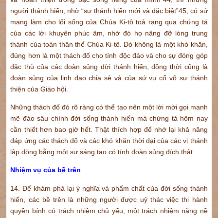
người thánh hiến, nhờ “sự thánh hiến mới và đặc biệt”45, có sứ
mạng làm cho lối sống của Chúa Ki-tô toả rạng qua chứng tá
của các lời khuyên phúc âm, nhờ đó họ nâng đỡ lòng trung
thành của toàn thân thể Chúa Ki-tô. Đó không là một khó khăn,
đúng hơn là một thách đố cho tính độc đáo và cho sự đóng góp
đặc thù của các đoàn sủng đời thánh hiến, đồng thời cũng là
đoàn sủng của linh đạo chia sẻ và của sứ vụ cổ võ sự thánh
thiện của Giáo hội.
Những thách đố đó rõ ràng có thể tạo nên một lời mời gọi mạnh
mẽ đào sâu chính đời sống thánh hiến mà chứng tá hôm nay
cần thiết hơn bao giờ hết. Thật thích hợp để nhớ lại khả năng
đáp ứng các thách đố và các khó khăn thời đại của các vị thánh
lập dòng bằng một sự sáng tạo có tính đoàn sủng đích thật.
Nhiệm vụ của bề trên
14. Để khám phá lại ý nghĩa và phẩm chất của đời sống thánh
hiến, các bề trên là những người được uỷ thác việc thi hành
quyền bính có trách nhiệm chủ yếu, một trách nhiệm nặng nề