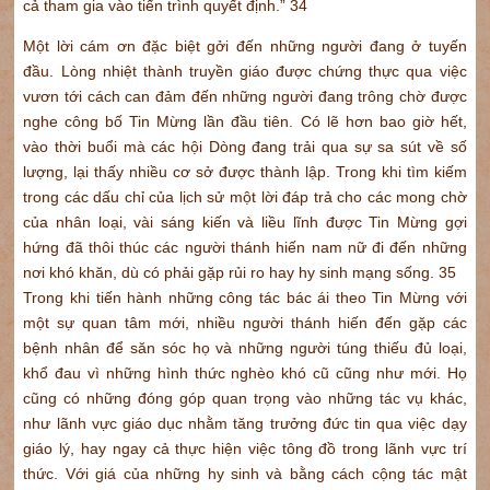
cả tham gia vào tiến trình quyết định.” 34
Một lời cám ơn đặc biệt gởi đến những người đang ở tuyến
đầu. Lòng nhiệt thành truyền giáo được chứng thực qua việc
vươn tới cách can đảm đến những người đang trông chờ được
nghe công bố Tin Mừng lần đầu tiên. Có lẽ hơn bao giờ hết,
vào thời buổi mà các hội Dòng đang trải qua sự sa sút về số
lượng, lại thấy nhiều cơ sở được thành lập. Trong khi tìm kiếm
trong các dấu chỉ của lịch sử một lời đáp trả cho các mong chờ
của nhân loại, vài sáng kiến và liều lĩnh được Tin Mừng gợi
hứng đã thôi thúc các người thánh hiến nam nữ đi đến những
nơi khó khăn, dù có phải gặp rủi ro hay hy sinh mạng sống. 35
Trong khi tiến hành những công tác bác ái theo Tin Mừng với
một sự quan tâm mới, nhiều người thánh hiến đến gặp các
bệnh nhân để săn sóc họ và những người túng thiếu đủ loại,
khổ đau vì những hình thức nghèo khó cũ cũng như mới. Họ
cũng có những đóng góp quan trọng vào những tác vụ khác,
như lãnh vực giáo dục nhằm tăng trưởng đức tin qua việc dạy
giáo lý, hay ngay cả thực hiện việc tông đồ trong lãnh vực trí
thức. Với giá của những hy sinh và bằng cách cộng tác mật