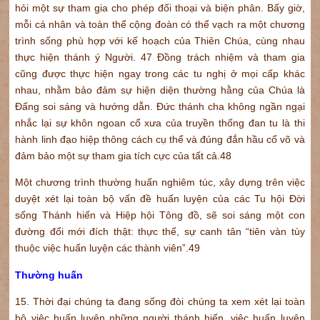
hỏi một sự tham gia cho phép đối thoại và biện phân. Bấy giờ,
mỗi cá nhân và toàn thể cộng đoàn có thể vạch ra một chương
trình sống phù hợp với kế hoạch của Thiên Chúa, cùng nhau
thực hiện thánh ý Người. 47 Đồng trách nhiệm và tham gia
cũng được thực hiện ngay trong các tu nghị ở mọi cấp khác
nhau, nhằm bảo đảm sự hiện diện thường hằng của Chúa là
Đấng soi sáng và hướng dẫn. Đức thánh cha không ngần ngại
nhắc lại sự khôn ngoan cổ xưa của truyền thống đan tu là thi
hành linh đạo hiệp thông cách cụ thể và đúng đắn hầu cổ võ và
đảm bảo một sự tham gia tích cực của tất cả.48
Một chương trình thường huấn nghiêm túc, xây dựng trên việc
duyệt xét lại toàn bộ vấn đề huấn luyện của các Tu hội Đời
sống Thánh hiến và Hiệp hội Tông đồ, sẽ soi sáng một con
đường đổi mới đích thật: thực thế, sự canh tân “tiên vàn tùy
thuộc việc huấn luyện các thành viên”.49
Thường huấn
15. Thời đại chúng ta đang sống đòi chúng ta xem xét lại toàn
bộ việc huấn luyện những người thánh hiến, việc huấn luyện