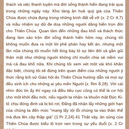
thách và việc thanh luyện mà đời sống thánh hiến đang trải qua
trong những ngày này. Kho tàng ân huệ quý giá của Thiên
Chúa được chứa đựng trong những bình đất vễ vỡ (x. 2 Cr 4,7)
và mầu nhiệm sự dữ đe doạ những người dâng hiến trọn đời
cho Thiên Chúa. Quan tâm đến những đau khổ và thách thức
đang làm xáo trộn đời sống thánh hiến hôm nay, chúng tôi
không muốn đưa ra một lời phê phán hay kết án, nhưng một
lần nữa chúng tôi muốn hết lòng bày tỏ sự liên đới và gần gũi
thân mật như những người không chỉ muốn chia sẻ niềm vui
mà cả đau khổ nữa. Khi chúng tôi xem xét một vài khó khăn
đặc biệt, chúng tôi sẽ đứng trên quan điểm của những người ý
thức rằng lịch sử Giáo hội do Thiên Chúa hướng dẫn và mọi sự
đều sinh ích cho những ai yêu mến Người (x. Rm 8,28). Với cái
nhìn đức tin ấy thì ngay cả điều tiêu cực cũng có thể là cơ hội
cho một khởi đầu mới, nếu người ta nhận ra khuôn mặt Đức Ki-
tô chịu đóng đinh và bị bỏ rơi, Đấng đã nhận lấy những giới hạn
của chúng ta đến mức “mang lấy tội lỗi chúng ta vào thân thể
mà đưa lên cây thập giá” (1 Pr 2,24).41 Thật vậy, ân sủng của
Thiên Chúa được biểu lộ trọn vẹn trong sự yếu đuối (x. 2 Cr