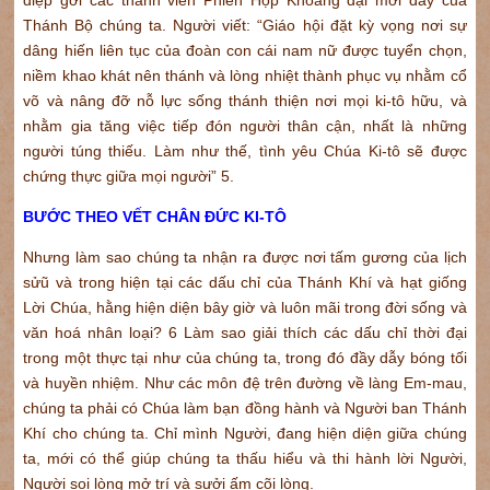
Thánh Bộ chúng ta. Người viết: “Giáo hội đặt kỳ vọng nơi sự
dâng hiến liên tục của đoàn con cái nam nữ được tuyển chọn,
niềm khao khát nên thánh và lòng nhiệt thành phục vụ nhằm cổ
võ và nâng đỡ nỗ lực sống thánh thiện nơi mọi ki-tô hữu, và
nhằm gia tăng việc tiếp đón người thân cận, nhất là những
người túng thiếu. Làm như thế, tình yêu Chúa Ki-tô sẽ được
chứng thực giữa mọi người” 5.
BƯỚC THEO VẾT CHÂN ĐỨC KI-TÔ
Nhưng làm sao chúng ta nhận ra được nơi tấm gương của lịch
sửũ và trong hiện tại các dấu chỉ của Thánh Khí và hạt giống
Lời Chúa, hằng hiện diện bây giờ và luôn mãi trong đời sống và
văn hoá nhân loại? 6 Làm sao giải thích các dấu chỉ thời đại
trong một thực tại như của chúng ta, trong đó đầy dẫy bóng tối
và huyền nhiệm. Như các môn đệ trên đường về làng Em-mau,
chúng ta phải có Chúa làm bạn đồng hành và Người ban Thánh
Khí cho chúng ta. Chỉ mình Người, đang hiện diện giữa chúng
ta, mới có thể giúp chúng ta thấu hiểu và thi hành lời Người,
Người soi lòng mở trí và sưởi ấm cõi lòng.