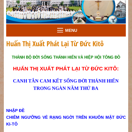
MENU
Huấn Thị Xuất Phát Lại Từ Đức Kitô
THÁNH BỘ ĐỜI SỐNG THÁNH HIẾN VÀ HIỆP HỘI TÔNG ĐỒ
HUẤN THỊ XUẤT PHÁT LẠI TỪ ĐỨC KITÔ:
CANH TÂN CAM KẾT SỐNG ĐỜI THÁNH HIẾN
TRONG NGÀN NĂM THỨ BA
NHẬP ĐỀ
CHIÊM NGƯỠNG VẺ RẠNG NGỜI TRÊN KHUÔN MẶT ĐỨC
KI-TÔ