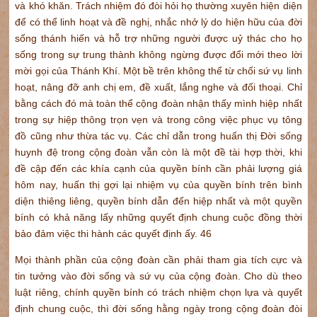
và khó khăn. Trách nhiệm đó đòi hỏi họ thường xuyên hiện diện
để có thể linh hoạt và đề nghị, nhắc nhở lý do hiện hữu của đời
sống thánh hiến và hỗ trợ những người được uỷ thác cho họ
sống trong sự trung thành không ngừng được đổi mới theo lời
mời gọi của Thánh Khí. Một bề trên không thể từ chối sứ vụ linh
hoạt, nâng đỡ anh chị em, đề xuất, lắng nghe và đối thoại. Chỉ
bằng cách đó mà toàn thể cộng đoàn nhận thấy mình hiệp nhất
trong sự hiệp thông trọn vẹn và trong công việc phục vụ tông
đồ cũng như thừa tác vụ. Các chỉ dẫn trong huấn thị Đời sống
huynh đệ trong cộng đoàn vẫn còn là một đề tài hợp thời, khi
đề cập đến các khía cạnh của quyền bính cần phải lượng giá
hôm nay, huấn thị gợi lại nhiệm vụ của quyền bính trên bình
diện thiêng liêng, quyền bính dẫn đến hiệp nhất và một quyền
bính có khả năng lấy những quyết định chung cuộc đồng thời
bảo đảm việc thi hành các quyết định ấy. 46
Mọi thành phần của cộng đoàn cần phải tham gia tích cực và
tin tưởng vào đời sống và sứ vụ của cộng đoàn. Cho dù theo
luật riêng, chính quyền bính có trách nhiệm chọn lựa và quyết
định chung cuộc, thì đời sống hằng ngày trong cộng đoàn đòi