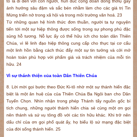
tô là đi đến với con người, hun đúc cộng đoàn đồng thờiụ gây
ảnh hưởng sâu đậm và sắc bén nhằm làm cho các giá trị Tin
Mừng triển nở trong xã hội và trong môi trường văn hoá. 23
Từ những quan hệ hình thức đơn thuần, người ta tự nguyện
tiến tới một sự hiệp thông được sống trong sự phong phú đặc
sủng hỗ tương. Nỗ lực ấy có thể hữu ích cho toàn dân Thiên
Chúa, vì lẽ linh đạo hiệp thông cung cấp cho thực tại cơ cấu
một linh hồn bằng cách thúc đẩy một sự tin tưởng và cởi mở
hoàn toàn phù hợp với phẩm giá và trách nhiệm của mỗi tín
hữu. 24
Vì sự thánh thiện của toàn Dân Thiên Chúa
8. Lời mời gọi bước theo Đức Ki-tô nhờ một sự thánh hiến đặc
biệt là một ân huệ của của Thiên Chúa Ba Ngôi ban cho Dân
Tuyển Chọn. Nhìn nhận trong phép Thánh tẩy nguồn gốc bí
tích chung, những người thánh hiến chia sẻ cùng một ơn gọi
nên thánh và sứ vụ tông đồ với các tín hữu khác. Khi trở nên
dấu chỉ của ơn gọi phổ quát ấy, họ biểu lộ sứ mạng đặc biệt
của đời sống thánh hiến. 25