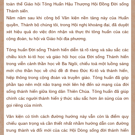
toàn thể Giáo hội Tông Huấn Hậu Thượng Hội Đồng Đời sống
Thánh siến.
Năm năm sau khi công bố Văn kiện nền tảng này của Huấn
quyền, Thánh bộ chúng tôi, trong Hội nghị khoáng đại, đã duyệt
xét hiệu quả do việc đón nhận và thực thi tông huấn của các
cộng đoàn, tu hội và Giáo hội địa phương.
Tông huấn Đời sống Thánh hiến diễn tả rõ ràng và sâu sắc các
chiều kích ki-tô học và giáo hội học của Đời sống Thánh hiến
trong viễn cảnh thần học về Ba Ngôi, chiếu toả một luồng sáng
mới cho thần học về chủ đề đi theo Đức Ki-tô và thánh hiến,
hiệp thông trong cộng đoàn và truyền giáo. Tông huấn đã góp
phần tạo nên một não trạng mới liên hệ đến sứ mạng của đời
sống thánh hiến giữa lòng dân Thiên Chúa. Tông huấn đã giúp
chính các người thánh hiến ý thức sâu sắc hơn ân sủng của ơn
gọi riêng của mình.
Văn kiện có tính cách đường hướng này vẫn còn là điểm quy
chiếu quan trọng và cần thiết nhất nhằm hướng dẫn con đường
trung thành và đổi mới của các Hội Dòng sống đời thánh hiến