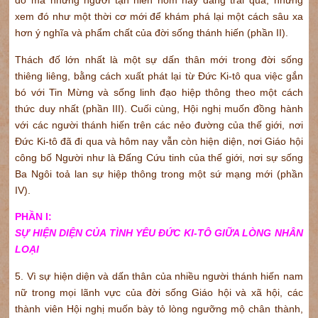
đố mà những người tận hiến hôm nay đang trải qua, nhưng
xem đó như một thời cơ mới để khám phá lại một cách sâu xa
hơn ý nghĩa và phẩm chất của đời sống thánh hiến (phần II).
Thách đố lớn nhất là một sự dấn thân mới trong đời sống
thiêng liêng, bằng cách xuất phát lại từ Đức Ki-tô qua việc gắn
bó với Tin Mừng và sống linh đạo hiệp thông theo một cách
thức duy nhất (phần III). Cuối cùng, Hội nghị muốn đồng hành
với các người thánh hiến trên các nẻo đường của thế giới, nơi
Đức Ki-tô đã đi qua và hôm nay vẫn còn hiện diện, nơi Giáo hội
công bố Người như là Đấng Cứu tinh của thế giới, nơi sự sống
Ba Ngôi toả lan sự hiệp thông trong một sứ mạng mới (phần
IV).
PHẦN I:
SỰ HIỆN DIỆN CỦA TÌNH YÊU ĐỨC KI-TÔ GIỮA LÒNG NHÂN
LOẠI
5. Vì sự hiện diện và dấn thân của nhiều người thánh hiến nam
nữ trong mọi lãnh vực của đời sống Giáo hội và xã hội, các
thành viên Hội nghị muốn bày tỏ lòng ngưỡng mộ chân thành,