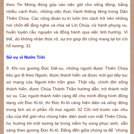
theo Tin Mừng đóng góp vào việc giữ cho sống động, bằng
nhiều cách thức, những việc thực hành thiêng liêng trong Dân
Thiên Chúa. Các cộng đoàn tu trì luôn tìm cách trở nên những
nơi chốn để lắng nghe và chia sẻ Lời Chúa, cử hành phụng vụ,
huấn luyện cầu nguyện và đồng hành qua việc linh hướng. Vì
thế, dù không nhận thức rõ, sự trợ giúp đó cũng mang lại lợi ích
hỗ tương. 31
Sứ vụ vì Nước Trời
9. Khi noi gương Đức Giê-su, những người được Thiên Chúa
kêu gọi đi theo Người, được thánh hiến và được mời gọi tiếp tục
sứ mạng của Người trên trần gian. Thật vậy, chính đời sống
thánh hiến, được Chúa Thánh Thần hướng dẫn, trở thành một
sứ vụ. Các người thánh hiến càng để cho mình đồng hình đồng
dạng với Đức Ki-tô, thì Đức Ki-tô càng hiện diện và sống động
trong lịch sử vì phần rỗi mọi người. 32 Cởi mở trước các nhu
cầu của thế giới như chúng hiện diện dưới con mắt Thiên Chúa,
họ hướng tới một tương lai trong niềm hy vọng phục sinh, sẵn
sàng theo gương Đức Ki-tô, Đấng đến giữa chúng ta để “chúng