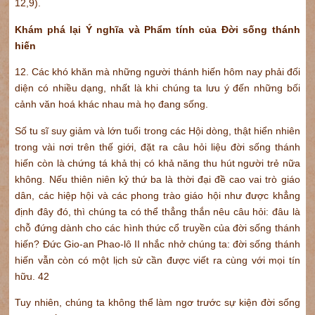
12,9).
Khám phá lại Ý nghĩa và Phẩm tính của Đời sống thánh
hiến
12. Các khó khăn mà những người thánh hiến hôm nay phải đối
diện có nhiều dạng, nhất là khi chúng ta lưu ý đến những bối
cảnh văn hoá khác nhau mà họ đang sống.
Số tu sĩ suy giảm và lớn tuổi trong các Hội dòng, thật hiển nhiên
trong vài nơi trên thế giới, đặt ra câu hỏi liệu đời sống thánh
hiến còn là chứng tá khả thị có khả năng thu hút người trẻ nữa
không. Nếu thiên niên kỷ thứ ba là thời đại đề cao vai trò giáo
dân, các hiệp hội và các phong trào giáo hội như được khẳng
định đây đó, thì chúng ta có thể thẳng thắn nêu câu hỏi: đâu là
chỗ đứng dành cho các hình thức cổ truyền của đời sống thánh
hiến? Đức Gio-an Phao-lô II nhắc nhở chúng ta: đời sống thánh
hiến vẫn còn có một lịch sử cần được viết ra cùng với mọi tín
hữu. 42
Tuy nhiên, chúng ta không thể làm ngơ trước sự kiện đời sống