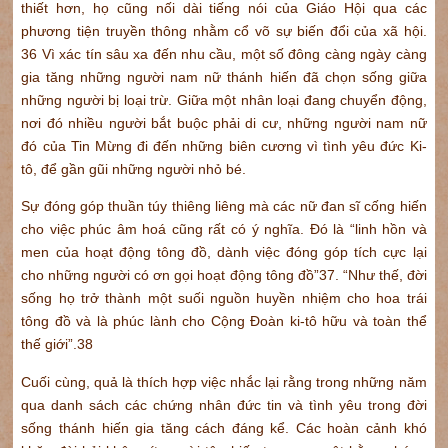
thiết hơn, họ cũng nối dài tiếng nói của Giáo Hội qua các
phương tiện truyền thông nhằm cổ võ sự biến đổi của xã hội.
36 Vì xác tín sâu xa đến nhu cầu, một số đông càng ngày càng
gia tăng những người nam nữ thánh hiến đã chọn sống giữa
những người bị loại trừ. Giữa một nhân loại đang chuyển động,
nơi đó nhiều người bắt buộc phải di cư, những người nam nữ
đó của Tin Mừng đi đến những biên cương vì tình yêu đức Ki-
tô, để gần gũi những người nhỏ bé.
Sự đóng góp thuần túy thiêng liêng mà các nữ đan sĩ cống hiến
cho việc phúc âm hoá cũng rất có ý nghĩa. Đó là “linh hồn và
men của hoạt động tông đồ, dành việc đóng góp tích cực lại
cho những người có ơn gọi hoạt động tông đồ”37. “Như thế, đời
sống họ trở thành một suối nguồn huyền nhiệm cho hoa trái
tông đồ và là phúc lành cho Cộng Đoàn ki-tô hữu và toàn thể
thế giới”.38
Cuối cùng, quả là thích hợp việc nhắc lại rằng trong những năm
qua danh sách các chứng nhân đức tin và tình yêu trong đời
sống thánh hiến gia tăng cách đáng kể. Các hoàn cảnh khó