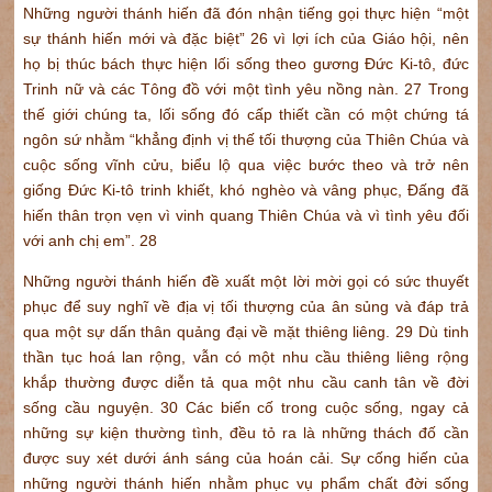
Những người thánh hiến đã đón nhận tiếng gọi thực hiện “một
sự thánh hiến mới và đặc biệt” 26 vì lợi ích của Giáo hội, nên
họ bị thúc bách thực hiện lối sống theo gương Đức Ki-tô, đức
Trinh nữ và các Tông đồ với một tình yêu nồng nàn. 27 Trong
thế giới chúng ta, lối sống đó cấp thiết cần có một chứng tá
ngôn sứ nhằm “khẳng định vị thế tối thượng của Thiên Chúa và
cuộc sống vĩnh cửu, biểu lộ qua việc bước theo và trở nên
giống Đức Ki-tô trinh khiết, khó nghèo và vâng phục, Đấng đã
hiến thân trọn vẹn vì vinh quang Thiên Chúa và vì tình yêu đối
với anh chị em”. 28
Những người thánh hiến đề xuất một lời mời gọi có sức thuyết
phục để suy nghĩ về địa vị tối thượng của ân sủng và đáp trả
qua một sự dấn thân quảng đại về mặt thiêng liêng. 29 Dù tinh
thần tục hoá lan rộng, vẫn có một nhu cầu thiêng liêng rộng
khắp thường được diễn tả qua một nhu cầu canh tân về đời
sống cầu nguyện. 30 Các biến cố trong cuộc sống, ngay cả
những sự kiện thường tình, đều tỏ ra là những thách đố cần
được suy xét dưới ánh sáng của hoán cải. Sự cống hiến của
những người thánh hiến nhằm phục vụ phẩm chất đời sống