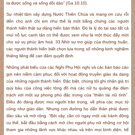
ta được sống và sống dồi dào” (Ga 10:10).
Sự nhiệt tâm xây dựng Nước Thiên Chúa và mang ơn cứu rỗi
đến cho anh chị em như thế là một bằng chứng các người
thánh hiến thật sự dâng hiến bản thân. Đó là lý do tại sao tất cả
mọi nỗ lực canh tân có thể được xem như là một thúc đẩy mới
cho sứ vụ phúc âm hoá. 33 Nhờ sự trợ giúp của thường huấn,
các người thánh hiến biết chọn lựa trong số những kinh nghiệm
thiêng liêng để can đảm quyết định.
Những phát biểu của các Nghị Phụ Hội nghị và các bản báo cáo
gợi nên niềm cảm phục đối với hoạt động truyền giáo da dạng
của những người thánh hiến. Đặc biệt, chúng tôi ghi nhận giá trị
quý báu của công việc tông đồ mà các nữ tu quảng đại đảm
trách với một sự phong phú đặc trưng của “thiên tài nữ tính”.
Điều đó đáng được mọi người trân trọng, về phía các mục tử
cũng như giáo dân. Nhưng con đường họ dấn thân phải được
đào sâu và mở rộng. “Bởi vậy, cần có ngay một vài hành động
cụ thể, bắt đầu bằng cách mở cho người phụ nữ những cơ hội
tham gia những lãnh vực khác nhau và trên mọi bình diện, kể