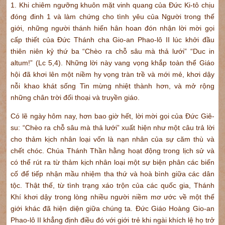
1. Khi chiêm ngưỡng khuôn mặt vinh quang của Đức Ki-tô chịu
đóng đinh 1 và làm chứng cho tình yêu của Người trong thế
giới, những người thánh hiến hân hoan đón nhận lời mời gọi
cấp thiết của Đức Thánh cha Gio-an Phao-lô II lúc khởi đầu
thiên niên kỷ thứ ba “Chèo ra chỗ sâu mà thả lưới” “Duc in
altum!” (Lc 5,4). Những lời này vang vọng khắp toàn thể Giáo
hội đã khơi lên một niềm hy vọng tràn trề và mới mẻ, khơi dậy
nỗi khao khát sống Tin mừng nhiệt thành hơn, và mở rộng
những chân trời đối thoại và truyền giáo.
Có lẽ ngày hôm nay, hơn bao giờ hết, lời mời gọi của Đức Giê-
su: “Chèo ra chỗ sâu mà thả lưới” xuất hiện như một câu trả lời
cho thảm kịch nhân loại vốn là nạn nhân của sự căm thù và
chết chóc. Chúa Thánh Thần hằng hoạt động trong lịch sử và
có thể rút ra từ thảm kịch nhân loại một sự biện phân các biến
cố để tiếp nhận mầu nhiệm tha thứ và hoà bình giữa các dân
tộc. Thật thế, từ tình trạng xáo trộn của các quốc gia, Thánh
Khí khơi dậy trong lòng nhiều người niềm mơ ước về một thế
giới khác đã hiện diện giữa chúng ta. Đức Giáo Hoàng Gio-an
Phao-lô II khẳng định điều đó với giới trẻ khi ngài khích lệ họ trở