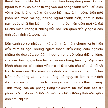
thánh hiến đôi khi đã không được trân trọng đúng mức. Có lúc
người ta thiếu cả sự tin tưởng vào đời sống thánh hiến. Đối diện
với những khủng hoảng tôn giáo hiện nay ảnh hưởng trên một
phần lớn trong xã hội, những người thánh hiến, nhất là hôm
nay, buộc phải tìm kiếm những hình thức hiện diện mới và đặt
ra cho mình không ít những vấn nạn liên quan đến ý nghĩa căn
tính của mình và tương lai.
Bên cạnh sự sự nhiệt tình xả thân nhằm làm chứng và tự hiến
đến mức tử đạo, những người thánh hiến cũng cảm nghiệm
những đe doạ của sự tầâm thường trong đời sống thiêng liêng,
của việc trưởng giả hoá lần lần và não trạng tiêu thụ. Việc điều
hành phức tạp các công việc mà những yêu cầu của xã hội và
luật lệ mới của Nhà nước quy định, cùng với các cám dỗ tìm
kiếm hiệu năng và duy hoạt động, có nguy cơ làm lu mờ tính
độc đáo của Tin mừng và làm suy yếu các động cơ thiêng liêng.
Tình trạng các dự phóng riêng tư chiếm ưu thế hơn các dự
phóng cộng đoàn có thể xói mòn sự hiệp thông tình yêu giữa
anh em, chị em.
Đó là những vấn đề thực tế, nhưng không nên tổng quát hoá.