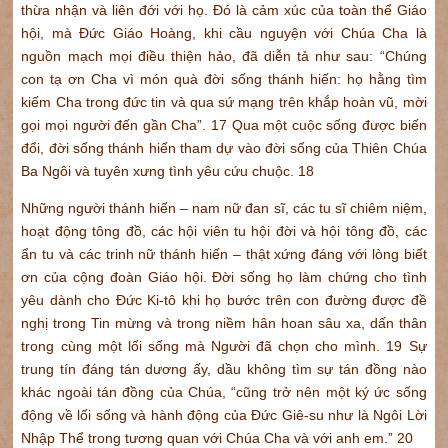
thừa nhận và liên đới với họ. Đó là cảm xúc của toàn thể Giáo
hội, mà Đức Giáo Hoàng, khi cầu nguyện với Chúa Cha là
nguồn mạch mọi điều thiện hảo, đã diễn tả như sau: “Chúng
con tạ ơn Cha vì món quà đời sống thánh hiến: họ hằng tìm
kiếm Cha trong đức tin và qua sứ mạng trên khắp hoàn vũ, mời
gọi mọi người đến gần Cha”. 17 Qua một cuộc sống được biến
đổi, đời sống thánh hiến tham dự vào đời sống của Thiên Chúa
Ba Ngôi và tuyên xưng tình yêu cứu chuộc. 18
Những người thánh hiến – nam nữ đan sĩ, các tu sĩ chiêm niệm,
hoạt động tông đồ, các hội viên tu hội đời và hội tông đồ, các
ẩn tu và các trinh nữ thánh hiến – thật xứng đáng với lòng biết
ơn của cộng đoàn Giáo hội. Đời sống họ làm chứng cho tình
yêu dành cho Đức Ki-tô khi họ bước trên con đường được đề
nghị trong Tin mừng và trong niềm hân hoan sâu xa, dấn thân
trong cùng một lối sống mà Người đã chọn cho mình. 19 Sự
trung tín đáng tán dương ấy, dầu không tìm sự tán đồng nào
khác ngoài tán đồng của Chúa, “cũng trở nên một ký ức sống
động về lối sống và hành động của Đức Giê-su như là Ngôi Lời
Nhập Thể trong tương quan với Chúa Cha và với anh em.” 20