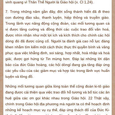
vinh quang vì Thân Thể Người là Giáo hội (x. Cl 1,24).
7. Trong những năm gần đây, đời sống thánh hiến đã đi theo
con đường đào sâu, thanh luyện, hiệp thông và truyền giáo.
Trong lãnh vực năng động cộng đoàn, các mối tương quan cá
vị được tăng cường và đồng thời các cuộc trao đổi văn hoá,
được nhìn nhận như một lợi ích và kích thích cho chính các hội
dòng đó đã được củng cố. Người ta đánh giá cao nỗ lực đáng
khen nhằm tìm kiếm một cách thức thực thi quyền bính và vâng
phục qua việc khẳng định, soi sáng, hợp nhất, hoà nhập và hoà
giải, được gợi hứng từ Tin mừng hơn. Đáp lại những lời dặn
bảo của đức Giáo hoàng, các hội dòngỉ đang gia tăng đáp ứng
các yêu cầu của các giám mục và hợp tác trong lãnh vực huấn
luyện và tông đồ.
Những mối tương quan giữa lòng toàn thể cộng đoàn ki-tô giáo
đang được cải thiện qua việc trao đổi hỗ tương và bổ túc các ân
huệ giữa các ơn gọi khác nhau trong Giáo hội. 22 Thật vậy,
chính trong Giáo hội địa phương mà người ta có thể hoạch định
những kế hoạch mục vụ cụ thể, đáp ứng thách đố của Đức Ki-