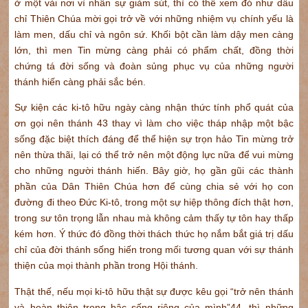
ở một vài nơi vì nhân sự giảm sút, thì có thể xem đó như dấu
chỉ Thiên Chúa mời gọi trở về với những nhiệm vụ chính yếu là
làm men, dấu chỉ và ngôn sứ. Khối bột cần làm dậy men càng
lớn, thì men Tin mừng càng phải có phẩm chất, đồng thời
chứng tá đời sống và đoàn sủng phục vụ của những người
thánh hiến càng phải sắc bén.
Sự kiện các ki-tô hữu ngày càng nhận thức tính phổ quát của
ơn gọi nên thánh 43 thay vì làm cho việc tháp nhập một bậc
sống đặc biệt thích đáng để thể hiện sự trọn hảo Tin mừng trở
nên thừa thãi, lại có thể trở nên một động lực nữa để vui mừng
cho những người thánh hiến. Bây giờ, họ gần gũi các thành
phần của Dân Thiên Chúa hơn để cùng chia sẻ với họ con
đường đi theo Đức Ki-tô, trong một sự hiệp thông đích thật hơn,
trong sư tôn trọng lẫn nhau mà không cảm thấy tự tôn hay thấp
kém hơn. Ý thức đó đồng thời thách thức họ nắm bắt giá trị dấu
chỉ của đời thánh sống hiến trong mối tương quan với sự thánh
thiện của mọi thành phần trong Hội thánh.
Thật thế, nếu mọi ki-tô hữu thật sự được kêu gọi “trở nên thánh
và hoàn thiện trong bậc sống riêng của mình”44, thì những