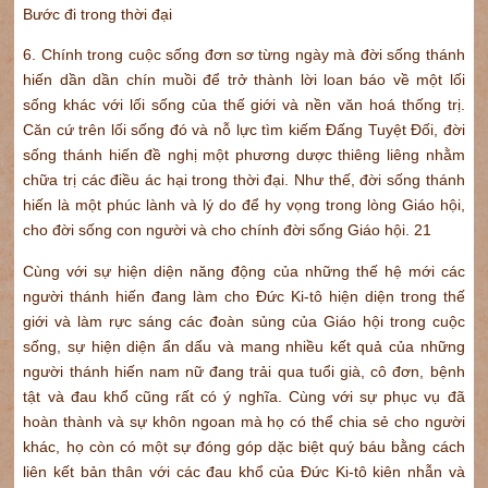
Bước đi trong thời đại
6. Chính trong cuộc sống đơn sơ từng ngày mà đời sống thánh
hiến dần dần chín muồi để trở thành lời loan báo về một lối
sống khác với lối sống của thế giới và nền văn hoá thống trị.
Căn cứ trên lối sống đó và nỗ lực tìm kiếm Đấng Tuyệt Đối, đời
sống thánh hiến đề nghị một phương dược thiêng liêng nhằm
chữa trị các điều ác hại trong thời đại. Như thế, đời sống thánh
hiến là một phúc lành và lý do để hy vọng trong lòng Giáo hội,
cho đời sống con người và cho chính đời sống Giáo hội. 21
Cùng với sự hiện diện năng động của những thế hệ mới các
người thánh hiến đang làm cho Đức Ki-tô hiện diện trong thế
giới và làm rực sáng các đoàn sủng của Giáo hội trong cuộc
sống, sự hiện diện ẩn dấu và mang nhiều kết quả của những
người thánh hiến nam nữ đang trải qua tuổi già, cô đơn, bệnh
tật và đau khổ cũng rất có ý nghĩa. Cùng với sự phục vụ đã
hoàn thành và sự khôn ngoan mà họ có thể chia sẻ cho người
khác, họ còn có một sự đóng góp dặc biệt quý báu bằng cách
liên kết bản thân với các đau khổ của Đức Ki-tô kiên nhẫn và