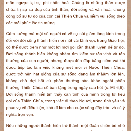
mãn ngược lại sự phi nhân hoá. Chúng là những thần dược
chữa trị sự sa đoạ của tinh thần, đời sống và văn hoá, chúng
công bố sự tự do của con cái Thiên Chúa và niềm vui sống theo
các mối phúc lộc tin mừng.
Cảm tưởng mà một số người có về sự sút giảm lòng kính trọng
đối với đời sống thánh hiến nơi một vài lãnh vực trong Giáo hội,
có thể được xem như một lời mời gọi cần thanh luyện để tự do.
Đời sống thánh hiến không nhằm tìm kiếm sự tôn vinh và tán
thưởng của con người, nhưng được đền đáp bằng niềm vui khi
được tiếp tục làm việc không mệt mỏi vì Nước Thiên Chúa,
được trở nên hạt giống của sự sống đang âm thầâm lớn lên,
không chờ đợi bất cứ phần thưởng nào khác ngoài phần
thưởng Thiên Chúa sẽ ban tặng trong ngày sau hết (x. Mt 6,6).
Đời sống thánh hiến tìm thấy căn tính của mình trong lời kêu
gọi của Thiên Chúa, trong việc đi theo Người, trong tình yêu và
phục vụ vô điều kiện, khả dĩ làm cho cuộc sống đầy tràn và có ý
nghĩa trọn vẹn.
Nếu những người thánh hiến trở thành một đoàn chiên bé nhỏ