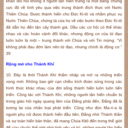
khăn đòi hỏi không ít người tận hiến trưng ra một bằng chứng
cực độ về tình yêu qua việc trung thành đích thực với Nước
Thiên Chúa. Được thánh hiến cho Đức Ki-tô và nhằm phục vụ
Nước Thiên Chúa, chứng tá của họ về việc bước theo Đức Ki-tô
đã dẫn họ đến tận cây thánh giá. Dầu các cơ hội có thể khác
nhau và các hoàn cảnh đổi khác, nhưng động cơ của tử đạo
luôn luôn là một – trung thành với Chúa và với Tin mừng: “Vì
không phải đau đớn làm nên tử đạo, nhưng chính là động cơ.”
39
Rộng mở cho Thánh Khí
10. Đây là thời Thánh Khí thấm nhập và mở ra những triển
vọng mới. Không bao giờ cạn chiều kích đoàn sủng trong các
hình thức khác nhau của đời sống thánh hiến luôn luôn tiến
triển. Cộng tác với Thánh Khí, những người tận hiến chuẩn bị
trong giáo hội ngày quang lâm của Đấng phải đến, Đấng đã là
tương lai của nhân loại phát triển. Cũng như đức Ma-ri-a là
người phụ nữ được thánh hiến đầu tiên, Đấng nhờ Thánh thần
và sự toàn hiến bản thân, đã mang Chúa Kitô đến trong thế giới
để cứu chuộc thế giới nhờ tình yêu xả kỷ, những người tận hiến