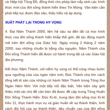
và Hiệp hội Tông Đồ, đồng thời cho phép làm nẩy sinh các hình
thức mới của đời sống thánh hiến theo Tin Mừng. Văn kiện cần
phải tiếp tục được đào sâu, thấu hiểu và áp dụng.
XUẤT PHÁT LẠI TRONG HY VỌNG
4. Đại Năm Thánh 2000, liên hệ sâu xa đến tất cả mọi hình
thức của đời sống thánh hiến khắp thế giới, đã tác động mạnh
mẽ trên đời sống của Giáo hội. Ngày mùng 2 tháng 2 năm
2000, sau những chuẩn bị bằng cầu nguyện, Năm Thánh của
Đời sống Thánh hiến đã được cử hành trong tất cả các Giáo hội
địa phương.
Kết thúc Năm Thánh, với niềm hy vọng có thể cùng nhau bước
qua ngưỡng cửa của ngàn năm mới, Đức Thánh cha tìm cách
tổng kết di sản của những cử hành Năm Thánh trong Tông thư
Ngàn Năm Mới. Với một tiếp nối đặc biệt, Văn kiện này giới
thiệu một vài chủ đề căn bản đã được đề cập trong Tông Huấn
Đời Sống Thánh Hiến: Đức Ki-tô, trung tâm đời sống mọi Ki-tô
hữu 11, thực hành mục vụ và giáo huấn về sự thánh thiện, tính
cách đòi hỏi của sự thánh thiện, tiêu chuẩn cao của đời sống