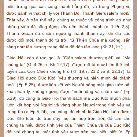
biểu trưng qua các cung thánh bằng đá, và trong Phụng vụ
được sánh ví thật chí lý với Thánh Đô, Thành Giêrusalem mới
5
.
Thật vậy, ở trần thế nầy, chúng ta thuộc về công trình đó như
những viên đá sống động xây nên thành thánh (x. 1 Pr 2,5).
Thánh Gioan đã chiêm ngưỡng thành thánh ấy, khi địa cầu
được đổi mới, thánh đô từ trời, từ Thiên Chúa mà xuống, sẵn
sàng như tân nương trang điểm để đón tân lang (Kh 21,1tt.).
Giáo Hội còn được gọi là “Giêrusalem thượng giới” và “Mẹ
chúng ta” (Gl 4,26; x. Kh 12,17), được mô tả như hiền thê tinh
tuyền của Con Chiên không tì ố (Kh 19,7; 21,2 và 9; 22,17), là
Giáo Hội được Đức Kitô “yêu thương và hiến mình để thánh
hoá” (Ep 5,25), được liên kết với Người bằng một giao ước bất
khả phân ly, không ngừng được “nuôi nấng và chăm sóc” (Ep
5,29), đó cũng là Giáo Hội thanh sạch mà Đức Kitô muốn phải
luôn kết hợp với Người và vâng phục Người trong tình yêu và
trung tín (x. Ep 5,24), sau cùng, đó chính là Giáo Hội luôn được
Đức Kitô tuôn đổ tràn đầy mọi ân huệ trên trời, để làm cho
chúng ta hiểu được tình yêu của Thiên Chúa và của Đức Kitô
đối với chúng ta, một tình yêu vượt trên mọi hiểu biết (x. Ep