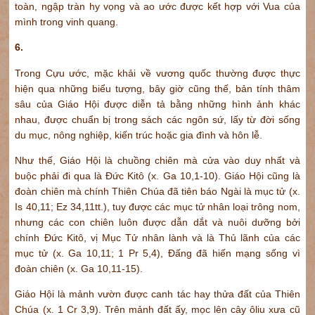
toàn, ngập tràn hy vọng và ao ước được kết hợp với Vua của
mình trong vinh quang.
6.
Trong Cựu ước, mặc khải về vương quốc thường được thực
hiện qua những biểu tượng, bây giờ cũng thế, bản tính thâm
sâu của Giáo Hội được diễn tả bằng những hình ảnh khác
nhau, được chuẩn bị trong sách các ngôn sứ, lấy từ đời sống
du mục, nông nghiệp, kiến trúc hoặc gia đình và hôn lễ.
Như thế, Giáo Hội là chuồng chiên mà cửa vào duy nhất và
buộc phải đi qua là Đức Kitô (x. Ga 10,1-10). Giáo Hội cũng là
đoàn chiên mà chính Thiên Chúa đã tiên báo Ngài là mục tử (x.
Is 40,11; Ez 34,11tt.), tuy được các mục tử nhân loại trông nom,
nhưng các con chiên luôn được dẫn dắt và nuôi dưỡng bởi
chính Đức Kitô, vị Mục Tử nhân lành và là Thủ lãnh của các
mục tử (x. Ga 10,11; 1 Pr 5,4), Đấng đã hiến mạng sống vì
đoàn chiên (x. Ga 10,11-15).
Giáo Hội là mảnh vườn được canh tác hay thửa đất của Thiên
Chúa (x. 1 Cr 3,9). Trên mảnh đất ấy, mọc lên cây ôliu xưa cũ