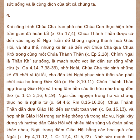
sức sống và là cùng đích của tất cả chúng ta.
4.
Khi công trình Chúa Cha trao phó cho Chúa Con thực hiện trên
trần gian đã hoàn tất (x. Ga 17,4), Chúa Thánh Thần được cử
đến vào ngày lễ Ngũ Tuần để không ngừng thánh hoá Giáo
Hội, và như thế, những kẻ tin sẽ đến với Chúa Cha qua Chúa
Kitô trong cùng một Chúa Thánh Thần (x. Ep 2,18). Chính Ngài
là Thần Khí sự sống, là mạch nước vọt lên đến sự sống vĩnh
cửu (x. Ga 4,14; 7,38-39), nhờ Ngài, Chúa Cha tác sinh những
kẻ đã chết vì tội lỗi, cho đến khi Ngài phục sinh thân xác phải
chết của họ trong Đức Kitô (x. Rm 8,10-11). Chúa Thánh Thần
ngự trong Giáo Hội và trong tâm hồn các tín hữu như trong đền
thờ (x. 1 Cr 3,16; 6,19). Ngài cầu nguyện trong họ và chứng
thực họ là nghĩa tử (x. Gl 4,6; Rm 8,15-16.26). Chúa Thánh
Thần dẫn đưa Giáo Hội đến sự thật toàn vẹn (x. Ga 16,13), và
hợp nhất Giáo Hội trong sự hiệp thông và trong tác vụ, Ngài xây
dựng và hướng dẫn Giáo Hội với nhiều hiện sủng và đoàn sủng
khác nhau, Ngài trang điểm Giáo Hội bằng các hoa quả của
Ngài (x. Ep 4,11-12; 1 Cr 12,4; Gl 5,22). Nhờ sức mạnh Tin