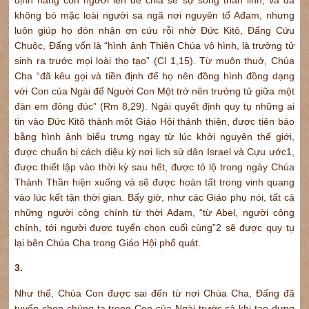
không bỏ mặc loài người sa ngã nơi nguyên tổ Ađam, nhưng
luôn giúp họ đón nhận ơn cứu rỗi nhờ Đức Kitô, Đấng Cứu
Chuộc, Đấng vốn là “hình ảnh Thiên Chúa vô hình, là trưởng tử
sinh ra trước mọi loài thọ tạo” (Cl 1,15). Từ muôn thuở, Chúa
Cha “đã kêu gọi và tiền định để họ nên đồng hình đồng dạng
với Con của Ngài để Người Con Một trở nên trưởng tử giữa một
đàn em đông đúc” (Rm 8,29). Ngài quyết định quy tụ những ai
tin vào Đức Kitô thành một Giáo Hội thánh thiện, được tiên báo
bằng hình ảnh biểu trưng ngay từ lúc khởi nguyên thế giới,
được chuẩn bị cách diệu kỳ nơi lịch sử dân Israel và Cựu ước
1
,
được thiết lập vào thời kỳ sau hết, được tỏ lộ trong ngày Chúa
Thánh Thần hiện xuống và sẽ được hoàn tất trong vinh quang
vào lúc kết tận thời gian. Bấy giờ, như các Giáo phụ nói, tất cả
những người công chính từ thời Ađam, “từ Abel, người công
chính, tới người được tuyển chọn cuối cùng”
2
sẽ được quy tụ
lại bên Chúa Cha trong Giáo Hội phổ quát.
3.
Như thế, Chúa Con được sai đến từ nơi Chúa Cha, Đấng đã
tuyển chọn chúng ta trong Con của Ngài trước cả khi tạo dựng