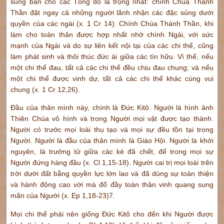
sủng ban cho các Tông đồ là trọng nhất: chính Chúa Thánh
Thần đặt ngay cả những người lãnh nhận các đặc sủng dưới
quyền của các ngài (x. 1 Cr 14). Chính Chúa Thánh Thần, khi
làm cho toàn thân được hợp nhất nhờ chính Ngài, với sức
mạnh của Ngài và do sự liên kết nội tại của các chi thể, cũng
làm phát sinh và thôi thúc đức ái giữa các tín hữu. Vì thế, nếu
một chi thể đau, tất cả các chi thể đều chịu đau chung; và nếu
một chi thể được vinh dự, tất cả các chi thể khác cùng vui
chung (x. 1 Cr 12,26).
Đầu của thân mình này, chính là Đức Kitô. Người là hình ảnh
Thiên Chúa vô hình và trong Người mọi vật được tạo thành.
Người có trước mọi loài thụ tạo và mọi sự đều tồn tại trong
Người. Người là đầu của thân mình là Giáo Hội. Người là khởi
nguyên, là trưởng tử giữa các kẻ đã chết, để trong mọi sự
Người đứng hàng đầu (x. Cl 1,15-18). Người cai trị mọi loài trên
trời dưới đất bằng quyền lực lớn lao và đã dùng sự toàn thiện
và hành động cao vời mà đổ đầy toàn thân vinh quang sung
mãn của Người (x. Ep 1,18-23)
7
.
Mọi chi thể phải nên giống Đức Kitô cho đến khi Người được