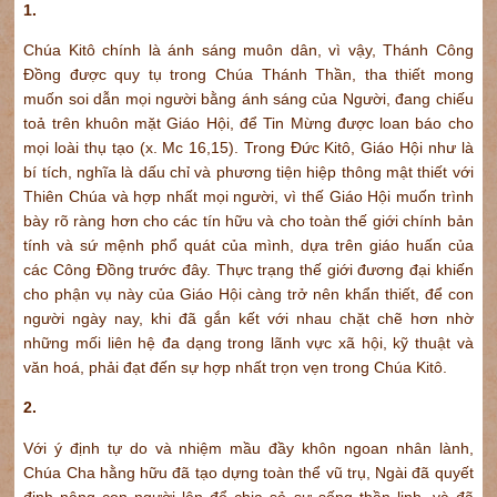
1.
Chúa Kitô chính là ánh sáng muôn dân, vì vậy, Thánh Công
Đồng được quy tụ trong Chúa Thánh Thần, tha thiết mong
muốn soi dẫn mọi người bằng ánh sáng của Người, đang chiếu
toả trên khuôn mặt Giáo Hội, để Tin Mừng được loan báo cho
mọi loài thụ tạo (x. Mc 16,15). Trong Đức Kitô, Giáo Hội như là
bí tích, nghĩa là dấu chỉ và phương tiện hiệp thông mật thiết với
Thiên Chúa và hợp nhất mọi người, vì thế Giáo Hội muốn trình
bày rõ ràng hơn cho các tín hữu và cho toàn thế giới chính bản
tính và sứ mệnh phổ quát của mình, dựa trên giáo huấn của
các Công Đồng trước đây. Thực trạng thế giới đương đại khiến
cho phận vụ này của Giáo Hội càng trở nên khẩn thiết, để con
người ngày nay, khi đã gắn kết với nhau chặt chẽ hơn nhờ
những mối liên hệ đa dạng trong lãnh vực xã hội, kỹ thuật và
văn hoá, phải đạt đến sự hợp nhất trọn vẹn trong Chúa Kitô.
2.
Với ý định tự do và nhiệm mầu đầy khôn ngoan nhân lành,
Chúa Cha hằng hữu đã tạo dựng toàn thể vũ trụ, Ngài đã quyết
định nâng con người lên để chia sẻ sự sống thần linh, và đã