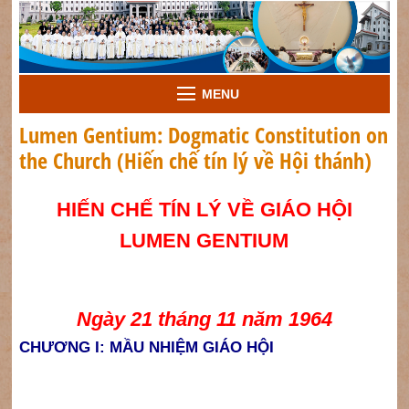
MENU
Lumen Gentium: Dogmatic Constitution on
the Church (Hiến chế tín lý về Hội thánh)
HIẾN CHẾ TÍN LÝ VỀ GIÁO HỘI
LUMEN GENTIUM
Ngày 21 tháng 11 năm 1964
CHƯƠNG I: MẦU NHIỆM GIÁO HỘI