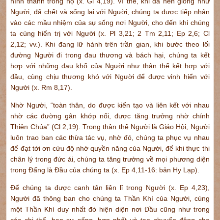
hình thành trong họ (x. Gl 4,19). Vì thế, khi đã nên giống như
Người, đã chết và sống lại với Người, chúng ta được tiếp nhận
vào các mầu nhiệm của sự sống nơi Người, cho đến khi chúng
ta cùng hiển trị với Người (x. Pl 3,21; 2 Tm 2,11; Ep 2,6; Cl
2,12; vv.). Khi đang lữ hành trên trần gian, khi bước theo lối
đường Người đi trong đau thương và bách hại, chúng ta kết
hợp với những đau khổ của Người như thân thể kết hợp với
đầu, cùng chịu thương khó với Người để được vinh hiển với
Người (x. Rm 8,17).
Nhờ Người, “toàn thân, do được kiến tạo và liên kết với nhau
nhờ các đường gân khớp nối, được tăng trưởng nhờ chính
Thiên Chúa” (Cl 2,19). Trong thân thể Người là Giáo Hội, Người
luôn trao ban các thừa tác vụ, nhờ đó, chúng ta phục vụ nhau
để đạt tới ơn cứu độ nhờ quyền năng của Người, để khi thực thi
chân lý trong đức ái, chúng ta tăng trưởng về mọi phương diện
trong Đấng là Đầu của chúng ta (x. Ep 4,11-16: bản Hy Lạp).
Để chúng ta được canh tân liên lỉ trong Người (x. Ep 4,23),
Người đã thông ban cho chúng ta Thần Khí của Người, cùng
một Thần Khí duy nhất đó hiện diện nơi Đầu cũng như trong