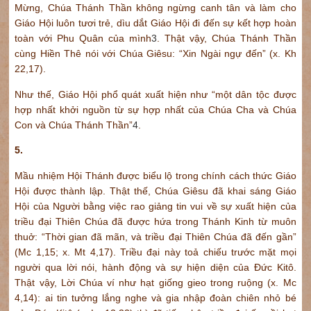
Mừng, Chúa Thánh Thần không ngừng canh tân và làm cho
Giáo Hội luôn tươi trẻ, dìu dắt Giáo Hội đi đến sự kết hợp hoàn
toàn với Phu Quân của mình
3
. Thật vậy, Chúa Thánh Thần
cùng Hiền Thê nói với Chúa Giêsu: “Xin Ngài ngự đến” (x. Kh
22,17).
Như thế, Giáo Hội phổ quát xuất hiện như “một dân tộc được
hợp nhất khởi nguồn từ sự hợp nhất của Chúa Cha và Chúa
Con và Chúa Thánh Thần”
4
.
5.
Mầu nhiệm Hội Thánh được biểu lộ trong chính cách thức Giáo
Hội được thành lập. Thật thế, Chúa Giêsu đã khai sáng Giáo
Hội của Người bằng việc rao giảng tin vui về sự xuất hiện của
triều đại Thiên Chúa đã được hứa trong Thánh Kinh từ muôn
thuở: “Thời gian đã mãn, và triều đại Thiên Chúa đã đến gần”
(Mc 1,15; x. Mt 4,17). Triều đại này toả chiếu trước mặt mọi
người qua lời nói, hành động và sự hiện diện của Đức Kitô.
Thật vậy, Lời Chúa ví như hạt giống gieo trong ruộng (x. Mc
4,14): ai tin tưởng lắng nghe và gia nhập đoàn chiên nhỏ bé