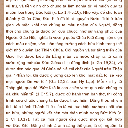
vũ trụ, và tiền định cho chúng ta làm nghĩa tử, vì muốn quy tụ
muôn loài trong Đức Kitô (x. Ep 1,4-5.10). Như vậy, để chu toàn
thánh ý Chúa Cha, Đức Kitô đã khai nguyên Nước Trời ở trần
gian và mặc khải cho chúng ta mầu nhiệm của Người, đồng
thời cho chúng ta được ơn cứu chuộc nhờ sự vâng phục của
Người. Giáo Hội, nghĩa là vương quốc Chúa Kitô đang hiện diện
cách mầu nhiệm, vẫn luôn tăng trưởng cách hữu hình trong thế
giới nhờ quyền lực Thiên Chúa. Cội nguồn và sự tăng triển của
Giáo Hội được biểu thị bằng máu và nước chảy ra từ cạnh
sườn rộng mở của Đức Giêsu chịu đóng đinh (x. Ga 19,34), và
được tiên báo qua lời Chúa nói về cái chết của Người trên Thập
giá: “Phần tôi, khi được giương cao lên khỏi mặt đất, tôi sẽ kéo
mọi người lên với tôi” (Ga 12,32: bản Hy Lạp). Mỗi khi hy tế
Thập giá, qua đó “Đức Kitô là con chiên vượt qua của chúng ta
đã chịu hiến tế” (1 Cr 5,7), được cử hành trên bàn thờ, thì công
trình cứu chuộc chúng ta lại được thực hiện. Đồng thời, nhiệm
tích tấm bánh Thánh Thể diễn tả và thực hiện sự hợp nhất các
tín hữu, những người kết nên một thân mình trong Đức Kitô (x.
1 Cr 10,17). Tất cả mọi người đều được mời gọi kết hợp
với Đức Kitô, Đấng chính là ánh sáng thế gian, là cội nguồn, là