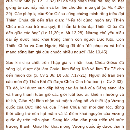
của Đức Kitô (x. Lc 12,32) thì đã tiếp nhận triều đại ấy; rồi hạt
giống tự sức nẩy mầm và lớn lên cho đến mùa gặt (x. Mc 4,26-
29). Các phép lạ của Đức Giêsu cũng chứng minh rằng triều đại
Thiên Chúa đã đến trần gian: “Nếu tôi dùng ngón tay Thiên
Chúa mà xua trừ ma quỷ, thì hẳn là triều đại Thiên Chúa đã
đến giữa các ông” (Lc 11,20; x. Mt 12,28). Nhưng chủ yếu triều
đại ấy được mặc khải trong chính con người Đức Kitô, Con
Thiên Chúa và Con Người, Đấng đã đến “để phục vụ và hiến
mạng sống làm giá cứu chuộc nhiều người” (Mc 10,45).
Sau khi chịu chết trên Thập giá vì nhân loại, Chúa Giêsu đã
sống lại, được đặt làm Chúa, làm Đấng Kitô và làm Tư Tế cho
đến muôn đời (x. Cv 2,36; Dt 5,6; 7,17-21), Người đổ tràn trên
các môn đệ Thần Khí đã được Chúa Cha hứa ban (x. Cv 2,33).
Từ đó, khi được vun đắp bằng các ân huệ của Đấng sáng lập
và trung thành tuân giữ các giới luật bác ái, khiêm nhường và
từ bỏ, Giáo Hội lãnh nhận sứ mệnh công bố và thiết lập Vương
quốc của Đức Kitô và của Thiên Chúa nơi mọi dân tộc, đồng
thời cũng trở nên hạt mầm và là điểm khai nguyên của vương
quốc ấy trên trần gian. Đang lúc dần dần phát triển tới mức
trưởng thành, Giáo Hội khát mong Vương quốc ấy được thành