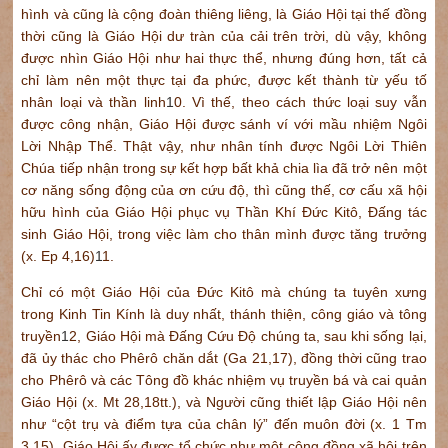
hình và cũng là cộng đoàn thiêng liêng, là Giáo Hội tại thế đồng
thời cũng là Giáo Hội dư tràn của cải trên trời, dù vậy, không
được nhìn Giáo Hội như hai thực thể, nhưng đúng hơn, tất cả
chỉ làm nên một thực tại đa phức, được kết thành từ yếu tố
nhân loại và thần linh
1
0. Vì thế, theo cách thức loại suy vẫn
được công nhận, Giáo Hội được sánh ví với mầu nhiệm Ngôi
Lời Nhập Thể. Thật vậy, như nhân tính được Ngôi Lời Thiên
Chúa tiếp nhận trong sự kết hợp bất khả chia lìa đã trở nên một
cơ năng sống động của ơn cứu độ, thì cũng thế, cơ cấu xã hội
hữu hình của Giáo Hội phục vụ Thần Khí Đức Kitô, Đấng tác
sinh Giáo Hội, trong việc làm cho thân mình được tăng trưởng
(x. Ep 4,16)
1
1.
Chỉ có một Giáo Hội của Đức Kitô mà chúng ta tuyên xưng
trong Kinh Tin Kính là duy nhất, thánh thiện, công giáo và tông
truyền
1
2, Giáo Hội mà Đấng Cứu Độ chúng ta, sau khi sống lại,
đã ủy thác cho Phêrô chăn dắt (Ga 21,17), đồng thời cũng trao
cho Phêrô và các Tông đồ khác nhiệm vụ truyền bá và cai quản
Giáo Hội (x. Mt 28,18tt.), và Người cũng thiết lập Giáo Hội nên
như “cột trụ và điểm tựa của chân lý” đến muôn đời (x. 1 Tm
3,15). Giáo Hội ấy được tổ chức như một cộng đồng xã hội trên