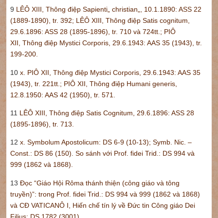
9
LÊÔ XIII, Thông điệp Sapienti„ christian„, 10.1.1890: ASS 22
(1889-1890), tr. 392; LÊÔ XIII, Thông điệp Satis cognitum,
29.6.1896: ASS 28 (1895-1896), tr. 710 và 724tt.; PIÔ
XII, Thông điệp Mystici Corporis, 29.6.1943: AAS 35 (1943), tr.
199-200.
10
x. PIÔ XII, Thông điệp Mystici Corporis, 29.6.1943: AAS 35
(1943), tr. 221tt.; PIÔ XII, Thông điệp Humani generis,
12.8.1950: AAS 42 (1950), tr. 571.
11
LÊÔ XIII, Thông điệp Satis Cognitum, 29.6.1896: ASS 28
(1895-1896), tr. 713.
12
x. Symbolum Apostolicum: DS 6-9 (10-13); Symb. Nic. –
Const.: DS 86 (150). So sánh với Prof. fidei Trid.: DS 994 và
999 (1862 và 1868).
13
Đọc “Giáo Hội Rôma thánh thiện (công giáo và tông
truyền)”: trong Prof. fidei Trid.: DS 994 và 999 (1862 và 1868)
và CĐ VATICANÔ I, Hiến chế tín lý về Đức tin Công giáo Dei
Filius: DS 1782 (3001).