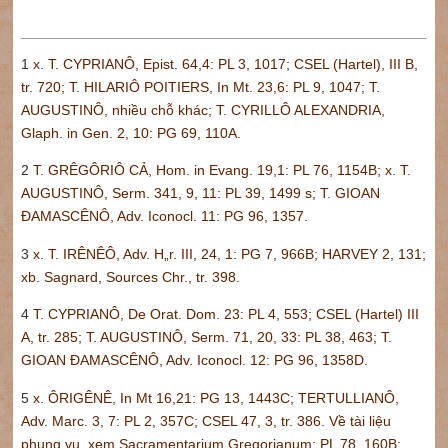
1
x. T. CYPRIANÔ, Epist. 64,4: PL 3, 1017; CSEL (Hartel), III B,
tr. 720; T. HILARIÔ POITIERS, In Mt. 23,6: PL 9, 1047; T.
AUGUSTINÔ, nhiều chỗ khác; T. CYRILLÔ ALEXANDRIA,
Glaph. in Gen. 2, 10: PG 69, 110A.
2
T. GRÊGÔRIÔ CẢ, Hom. in Evang. 19,1: PL 76, 1154B; x. T.
AUGUSTINÔ, Serm. 341, 9, 11: PL 39, 1499 s; T. GIOAN
ĐAMASCÊNÔ, Adv. Iconocl. 11: PG 96, 1357.
3
x. T. IRÊNÊÔ, Adv. H„r. III, 24, 1: PG 7, 966B; HARVEY 2, 131;
xb. Sagnard, Sources Chr., tr. 398.
4
T. CYPRIANÔ, De Orat. Dom. 23: PL 4, 553; CSEL (Hartel) III
A, tr. 285; T. AUGUSTINÔ, Serm. 71, 20, 33: PL 38, 463; T.
GIOAN ĐAMASCÊNÔ, Adv. Iconocl. 12: PG 96, 1358D.
5
x. ÔRIGÊNÊ, In Mt 16,21: PG 13, 1443C; TERTULLIANÔ,
Adv. Marc. 3, 7: PL 2, 357C; CSEL 47, 3, tr. 386. Về tài liệu
phụng vụ, xem Sacramentarium Gregorianum: PL 78, 160B;