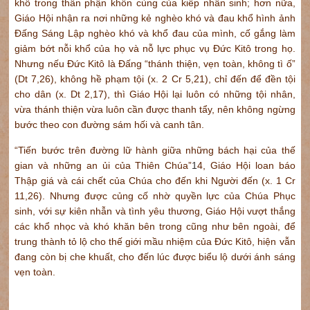
khổ trong thân phận khốn cùng của kiếp nhân sinh; hơn nữa,
Giáo Hội nhận ra nơi những kẻ nghèo khó và đau khổ hình ảnh
Đấng Sáng Lập nghèo khó và khổ đau của mình, cố gắng làm
giảm bớt nỗi khổ của họ và nỗ lực phục vụ Đức Kitô trong họ.
Nhưng nếu Đức Kitô là Đấng “thánh thiện, vẹn toàn, không tì ố”
(Dt 7,26), không hề phạm tội (x. 2 Cr 5,21), chỉ đến để đền tội
cho dân (x. Dt 2,17), thì Giáo Hội lại luôn có những tội nhân,
vừa thánh thiện vừa luôn cần được thanh tẩy, nên không ngừng
bước theo con đường sám hối và canh tân.
“Tiến bước trên đường lữ hành giữa những bách hại của thế
gian và những an ủi của Thiên Chúa”
1
4, Giáo Hội loan báo
Thập giá và cái chết của Chúa cho đến khi Người đến (x. 1 Cr
11,26). Nhưng được củng cố nhờ quyền lực của Chúa Phục
sinh, với sự kiên nhẫn và tình yêu thương, Giáo Hội vượt thắng
các khổ nhọc và khó khăn bên trong cũng như bên ngoài, để
trung thành tỏ lộ cho thế giới mầu nhiệm của Đức Kitô, hiện vẫn
đang còn bị che khuất, cho đến lúc được biểu lộ dưới ánh sáng
vẹn toàn.