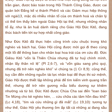
trần gian, được bảo toàn trong Hội Thánh Công Giáo, được cai
quản bởi Đấng kế vị thánh Phêrô và các Giám mục hiệp thông
với ngài
1
3, mặc dù nhiều nhân tố của ơn thánh hoá và chân lý
có thể tìm thấy bên ngoài Giáo Hội tại thế, nhưng những nhân
tố ấy, như là ân huệ dành riêng cho Giáo Hội Đức Kitô, đang
thúc bách tiến tới sự hợp nhất công giáo.
Như Đức Kitô đã thực hiện công trình cứu chuộc trong khó
nghèo và bách hại, Giáo Hội cũng được mời gọi đi theo cùng
một lối để thông ban cho nhân loại hoa trái của ơn cứu độ. Đức
Giêsu Kitô “vốn là Thiên Chúa nhưng đã tự huỷ chính mình,
nhận lấy thân nô lệ” (Pl 2,6-7), và “vốn giàu sang phú quý,
nhưng đã trở nên nghèo khó” vì chúng ta (1 Cr 8,9): cũng thế,
tuy cần đến những nguồn tài lực nhân loại để thực thi sứ mệnh,
Giáo Hội được thiết lập không phải để tìm kiếm vinh quang trần
thế, nhưng để trở nên gương mẫu biểu dương sự khiêm
nhường và từ bỏ. Đức Kitô được Chúa Cha sai đến “loan báo
Tin Mừng cho kẻ nghèo hèn, ... cứu chữa các tâm hồn đau khổ”
(Lc 4,18), “tìm và cứu những gì đã mất” (Lc 19,10): tương tự
như thế, Giáo Hội yêu thương ôm ấp tất cả những ai đang sầu