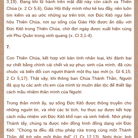
3,19). Đang khi lữ hành trên mặt đất này còn cách xa Thiên
Chúa (x. 2 Cr 5,6), Giáo Hội thấy mình như kẻ lưu đầy, nên luôn
tìm kiếm và ao ước những sự trên trời, nơi Đức Kitô ngự bên
hữu Thiên Chúa, nơi sự sống của Giáo Hội được ẩn dấu với
Đức Kitô trong Thiên Chúa, chờ đợi ngày được xuất hiện cùng
với Phu Quân trong vinh quang (x. Cl 3,1-4).
7.
Con Thiên Chúa, kết hợp với bản tính nhân loại, khi đánh bại
sự chết bằng chính cái chết và sự phục sinh của mình, đã cứu
chuộc và biến đổi con người thành một thụ tạo mới (x. Gl 6,15;
2 Cr 5,17). Thật vậy, khi thông ban Chúa Thánh Thần, Người
đã quy tụ các anh chị em của mình từ muôn dân tộc để thiết lập
cách mầu nhiệm thân mình của Người.
Trong thân mình ấy, sự sống Đức Kitô được thông truyền cho
những người tin, và nhờ các bí tích, họ thực sự được kết hợp
cách mầu nhiệm với Đức Kitô khổ nạn và vinh hiển
6
. Nhờ phép
Thánh tẩy, chúng ta được nên đồng hình đồng dạng với Đức
Kitô: “Chúng ta đều đã chịu phép rửa trong cùng một Thánh
Thần để trở nên một thân thể” (1 Cr 12,13). Nghi thức linh