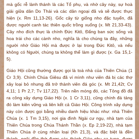
mà gốc rễ lành thánh là các Tổ phụ, và nhờ cây này, sự hoà
giải giữa dân Do Thái và các dân ngoại đã và sẽ được thực
hiện (x. Rm 11,13-26). Gốc cây từ giống nho đặc tuyển, đã
được người canh tác thiên quốc trồng xuống (x. Mt 21,33-43).
Cây nho đích thực là chính Đức Kitô, Đấng ban sức sống và
hoa trái cho các cành nho, nghĩa là cho chúng ta đây, những
người nhờ Giáo Hội mà được ở lại trong Đức Kitô, và nếu
không có Người, chúng ta không thể làm gì được (x. Ga 15,1-
5).
Giáo Hội cũng thường được gọi là toà nhà của Thiên Chúa (1
Cr 3,9). Chính Chúa Giêsu đã ví mình như viên đá bị các thợ
xây loại bỏ nhưng đã trở thành viên đá góc (x. Mt 21,42t; Cv
4,11; 1 Pr 2,7; Tv 117,22). Trên nền móng đó, các Tông đồ đã
ra công xây dựng Giáo Hội (x. 1 Cr 3,11), cũng chính đá tảng
đó làm kiên vững và liên kết cả Giáo Hội. Công trình xây dựng
này còn được gọi bằng nhiều danh hiệu khác như: nhà Thiên
Chúa (x. 1 Tm 3,15), nơi gia đình Ngài cư ngụ, nhà tạm của
Thiên Chúa trong Chúa Thánh Thần (x. Ep 2,19-22), nhà tạm
Thiên Chúa ở cùng nhân loại (Kh 21,3), và đặc biệt là đền
thánh, ngôi đền thờ được các thánh Giáo phụ ca tụng, được