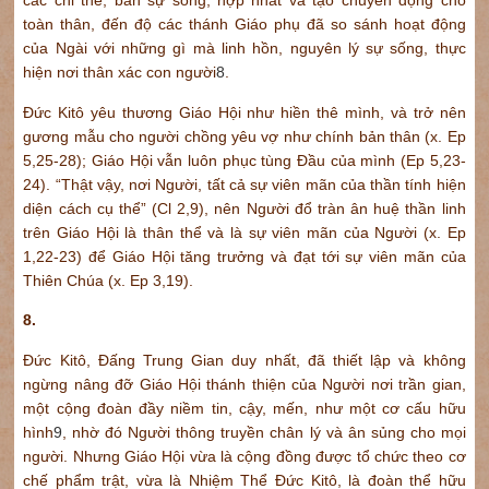
các chi thể, ban sự sống, hợp nhất và tạo chuyển động cho
toàn thân, đến độ các thánh Giáo phụ đã so sánh hoạt động
của Ngài với những gì mà linh hồn, nguyên lý sự sống, thực
hiện nơi thân xác con người
8
.
Đức Kitô yêu thương Giáo Hội như hiền thê mình, và trở nên
gương mẫu cho người chồng yêu vợ như chính bản thân (x. Ep
5,25-28); Giáo Hội vẫn luôn phục tùng Đầu của mình (Ep 5,23-
24). “Thật vậy, nơi Người, tất cả sự viên mãn của thần tính hiện
diện cách cụ thể” (Cl 2,9), nên Người đổ tràn ân huệ thần linh
trên Giáo Hội là thân thể và là sự viên mãn của Người (x. Ep
1,22-23) để Giáo Hội tăng trưởng và đạt tới sự viên mãn của
Thiên Chúa (x. Ep 3,19).
8.
Đức Kitô, Đấng Trung Gian duy nhất, đã thiết lập và không
ngừng nâng đỡ Giáo Hội thánh thiện của Người nơi trần gian,
một cộng đoàn đầy niềm tin, cậy, mến, như một cơ cấu hữu
hình
9
, nhờ đó Người thông truyền chân lý và ân sủng cho mọi
người. Nhưng Giáo Hội vừa là cộng đồng được tổ chức theo cơ
chế phẩm trật, vừa là Nhiệm Thể Đức Kitô, là đoàn thể hữu