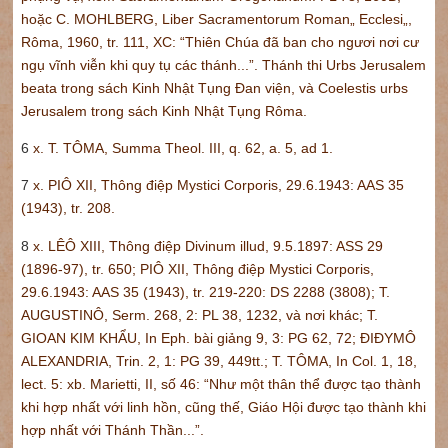
hoặc C. MOHLBERG, Liber Sacramentorum Roman„ Ecclesi„,
Rôma, 1960, tr. 111, XC: “Thiên Chúa đã ban cho ngươi nơi cư
ngụ vĩnh viễn khi quy tụ các thánh...”. Thánh thi Urbs Jerusalem
beata trong sách Kinh Nhật Tụng Đan viện, và Coelestis urbs
Jerusalem trong sách Kinh Nhật Tụng Rôma.
6
x. T. TÔMA, Summa Theol. III, q. 62, a. 5, ad 1.
7
x. PIÔ XII, Thông điệp Mystici Corporis, 29.6.1943: AAS 35
(1943), tr. 208.
8
x. LÊÔ XIII, Thông điệp Divinum illud, 9.5.1897: ASS 29
(1896-97), tr. 650; PIÔ XII, Thông điệp Mystici Corporis,
29.6.1943: AAS 35 (1943), tr. 219-220: DS 2288 (3808); T.
AUGUSTINÔ, Serm. 268, 2: PL 38, 1232, và nơi khác; T.
GIOAN KIM KHẨU, In Eph. bài giảng 9, 3: PG 62, 72; ĐIĐYMÔ
ALEXANDRIA, Trin. 2, 1: PG 39, 449tt.; T. TÔMA, In Col. 1, 18,
lect. 5: xb. Marietti, II, số 46: “Như một thân thể được tạo thành
khi hợp nhất với linh hồn, cũng thế, Giáo Hội được tạo thành khi
hợp nhất với Thánh Thần...”.