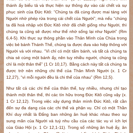
thánh ấy biểu tả và thực hiện sự thông dự vào cái chết và sự
phục sinh của Đức Kitô: “Chúng ta đã cùng được mai táng với
Người nhờ phép rửa trong cái chết của Người”; mà nếu “chúng
ta đã hoà nhập với Đức Kitô nhờ đã chết giống như Người, thì
chúng ta cũng sẽ được như thế nhờ sống lại như Người” (Rm
6,4-5). Khi thực sự thông phần vào Thân Mình của Chúa trong
việc bẻ bánh Thánh Thể, chúng ta được đưa vào hiệp thông với
Người và với nhau. “Vì chỉ có một tấm bánh, và tất cả chúng ta
chia sẻ cùng một bánh ấy, nên tuy nhiều người, chúng ta cũng
chỉ là một thân thể” (1 Cr 10,17). Bằng cách này tất cả chúng ta
được trở nên những chi thể của Thân Mình Người (x. 1 Cr
12,27), “vì mỗi người đều là chi thể của nhau” (Rm 12,5).
Như tất cả các chi thể của thân thể, tuy nhiều, nhưng chỉ tạo
thành một thân thể, thì các tín hữu trong Đức Kitô cũng vậy (x.
1 Cr 12,12). Trong việc xây dựng thân mình Đức Kitô, rất cần
đến sự đa dạng của các chi thể và phận vụ. Chỉ có một Thần
Khí duy nhất là Đấng ban những ân huệ khác nhau theo sự
sung mãn của Người và tuỳ nhu cầu của các tác vụ vì ích lợi
của Giáo Hội (x. 1 Cr 12,1-11). Trong số những ân huệ ấy, ân