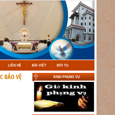
LIÊN HỆ
BÀI VIẾT
ĐỜI TU
C BẢO VỆ
KINH PHỤNG VỤ