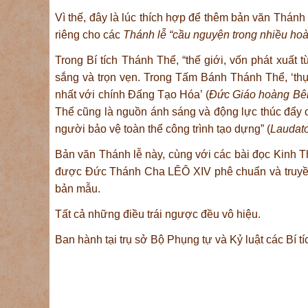
Vì thế, đây là lúc thích hợp để thêm bản văn Thánh
riêng cho các
Thánh lễ “cầu nguyện trong nhiều ho
Trong Bí tích Thánh Thể, “thế giới, vốn phát xuất
sắng và trọn vẹn. Trong Tấm Bánh Thánh Thể, ‘thụ
nhất với chính Đấng Tạo Hóa’ (
Đức Giáo hoàng Bên
Thể cũng là nguồn ánh sáng và động lực thúc đẩy 
người bảo vệ toàn thể công trình tạo dựng” (
Laudato
Bản văn Thánh lễ này, cùng với các bài đọc Kinh 
được Đức Thánh Cha LÊÔ XIV phê chuẩn và truyền 
bản mẫu.
Tất cả những điều trái ngược đều vô hiệu.
Ban hành tại trụ sở Bộ Phụng tự và Kỷ luật các Bí 