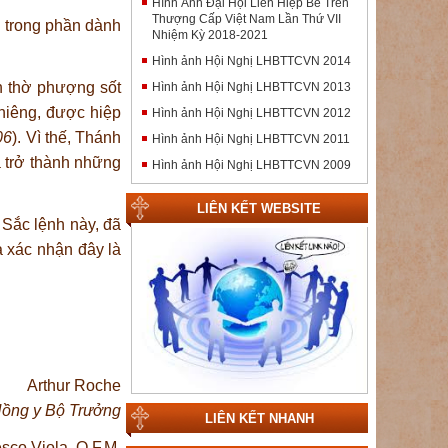
Hình Ảnh Đại Hội Liên Hiệp Bề Trên
Thượng Cấp Việt Nam Lần Thứ VII
 trong phần dành
Nhiệm Kỳ 2018-2021
Hình ảnh Hội Nghị LHBTTCVN 2014
nh thờ phượng sốt
Hình ảnh Hội Nghị LHBTTCVN 2013
thiêng, được hiệp
Hình ảnh Hội Nghị LHBTTCVN 2012
06
). Vì thế, Thánh
Hình ảnh Hội Nghị LHBTTCVN 2011
a trở thành những
Hình ảnh Hội Nghị LHBTTCVN 2009
LIÊN KẾT WEBSITE
 Sắc lệnh này, đã
 xác nhận đây là
Arthur Roche
ồng y Bộ Trưởng
LIÊN KẾT NHANH
esco Viola, O.F.M.