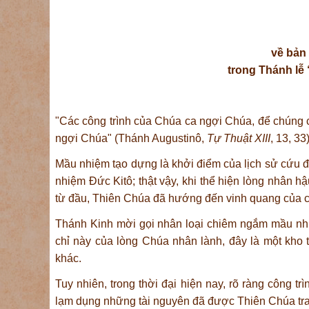
về bản
trong Thánh lễ 
"Các công trình của Chúa ca ngợi Chúa, để chúng
ngợi Chúa" (Thánh Augustinô,
Tự Thuật XIII
, 13, 33)
Mầu nhiệm tạo dựng là khởi điểm của lịch sử cứu đ
nhiệm Đức Kitô; thật vậy, khi thể hiện lòng nhân hậ
từ đầu, Thiên Chúa đã hướng đến vinh quang của cô
Thánh Kinh mời gọi nhân loại chiêm ngắm mầu nh
chỉ này của lòng Chúa nhân lành, đây là một kho t
khác.
Tuy nhiên, trong thời đại hiện nay, rõ ràng công t
lạm dụng những tài nguyên đã được Thiên Chúa tra