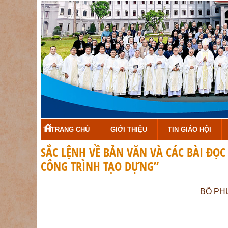
TRANG CHỦ
GIỚI THIỆU
TIN GIÁO HỘI
SẮC LỆNH VỀ BẢN VĂN VÀ CÁC BÀI ĐỌ
CÔNG TRÌNH TẠO DỰNG”
BỘ PHỤ