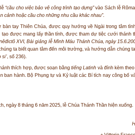
 lễ
“cầu cho việc bảo vệ công trình tạo dựng”
vào Sách lễ Rôma
àn cảnh hoặc cầu cho những nhu cầu khác nhau”
.
 từ bàn tay Thiên Chúa, được quy hướng về Ngài trong tâm tì
 tạo được mang lấy thần tính, được tham dự tiệc cưới thánh 
êđictô XVI, Bài giảng lễ Mình Máu Thánh Chúa, ngày 15.6.20
chúng ta biết quan tâm đến môi trường, và hướng dẫn chúng t
 si’
, số 236).
Thánh thích hợp, được soạn bằng
tiếng Latinh
và đính kèm theo
ban hành. Bộ Phụng tự và Kỷ luật các Bí tích nay công bố và
tích, ngày 8 tháng 6 năm 2025, lễ Chúa Thánh Thần hiện xuống.
H
+ Vittorio Franc