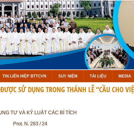
TIN LIÊN HIỆP BTTCVN
SUY NIỆM
TÀI LIỆU
MEDIA
C ĐƯỢC SỬ DỤNG TRONG THÁNH LỄ “CẦU CHO VIỆ
NG TỰ VÀ KỶ LUẬT CÁC BÍ TÍCH
Prot. N. 283 / 24