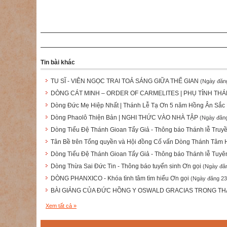
Tin bài khác
TU SĨ - VIÊN NGỌC TRAI TOẢ SÁNG GIỮA THẾ GIAN
(Ngày đăn
DÒNG CÁT MINH – ORDER OF CARMELITES | PHỤ TỈNH THÁ
Dòng Đức Mẹ Hiệp Nhất | Thánh Lễ Tạ Ơn 5 năm Hồng Ân Sắc 
Dòng Phaolô Thiện Bản | NGHI THỨC VÀO NHÀ TẬP
(Ngày đăng
Dòng Tiểu Đệ Thánh Gioan Tẩy Giả - Thông báo Thánh lễ Truy
Tân Bề trên Tổng quyền và Hội đồng Cố vấn Dòng Thánh Tâm
Dòng Tiểu Đệ Thánh Gioan Tẩy Giả - Thông báo Thánh lễ Tuyê
Dòng Thừa Sai Đức Tin - Thông báo tuyển sinh Ơn gọi
(Ngày đă
DÒNG PHANXICO - Khóa tình tâm tìm hiểu Ơn gọi
(Ngày đăng 23
BÀI GIẢNG CỦA ĐỨC HỒNG Y OSWALD GRACIAS TRONG THÁN
Xem tất cả »