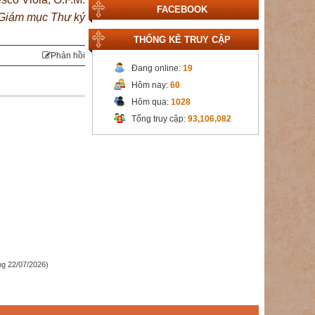
FACEBOOK
Giám mục Thư ký
THỐNG KÊ TRUY CẬP
Phản hồi
Đang online:
19
Hôm nay:
60
Hôm qua:
1028
Tổng truy cập:
93,106,082
g 22/07/2026)