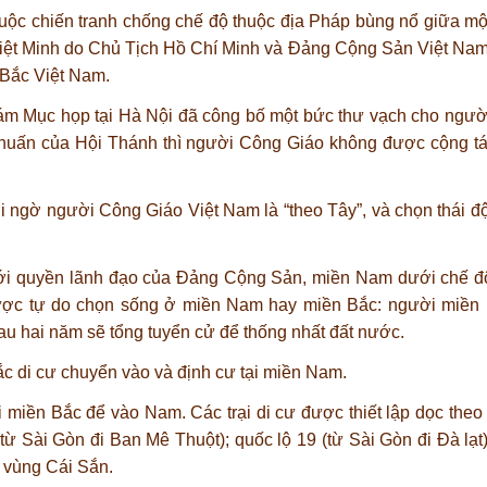
cuộc chiến tranh chống chế độ thuộc địa Pháp bùng nổ giữa mộ
Việt Minh do Chủ Tịch Hồ Chí Minh và Đảng Cộng Sản Việt Nam
 Bắc Việt Nam.
iám Mục họp tại Hà Nội đã công bố một bức thư vạch cho ngườ
o huấn của Hội Thánh thì người Công Giáo không được cộng t
ngờ người Công Giáo Việt Nam là “theo Tây”, và chọn thái độ
ưới quyền lãnh đạo của Đảng Cộng Sản, miền Nam dưới chế đ
ược tự do chọn sống ở miền Nam hay miền Bắc: người miền
u hai năm sẽ tổng tuyển cử để thống nhất đất nước.
 di cư chuyển vào và định cư tại miền Nam.
 miền Bắc để vào Nam. Các trại di cư được thiết lập dọc theo c
(từ Sài Gòn đi Ban Mê Thuột); quốc lộ 19 (từ Sài Gòn đi Đà lạt)
 vùng Cái Sắn.