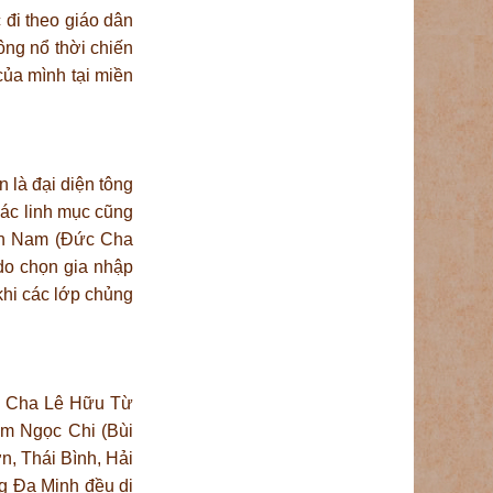
 đi theo giáo dân
ông nổ thời chiến
của mình tại miền
 là đại diện tông
các linh mục cũng
iền Nam (Đức Cha
o chọn gia nhập
khi các lớp chủng
ức Cha Lê Hữu Từ
ạm Ngọc Chi (Bùi
n, Thái Bình, Hải
ng Đa Minh đều di