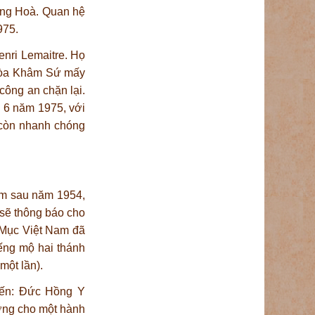
ộng Hoà. Quan hệ
975.
nri Lemaitre. Họ
 tòa Khâm Sứ mấy
 công an chặn lại.
 6 năm 1975, với
 còn nhanh chóng
Nam sau năm 1954,
sẽ thông báo cho
 Mục Việt Nam đã
ếng mộ hai thánh
một lần).
iến: Đức Hồng Y
ờng cho một hành