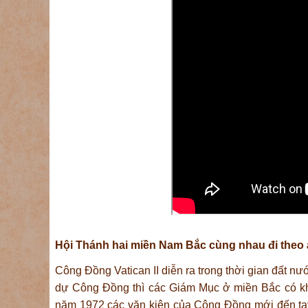
Hội Thánh hai miền Nam Bắc cùng nhau đi theo 
Công Đồng Vatican II diễn ra trong thời gian đất 
dự Công Đồng thì các Giám Mục ở miền Bắc có khi
năm 1972 các văn kiện của Công Đồng mới đến ta