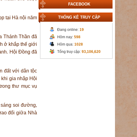
FACEBOOK
ọp tại Hà nội năm
THỐNG KÊ TRUY CẬP
Đang online:
19
a Thánh Thần đã
Hôm nay:
598
h ở khắp thế giới
Hôm qua:
1028
hành. Hội Đồng đã
Tổng truy cập:
93,106,620
 đất với dân tộc
khi gia nhập Hội
 trong thư mục vụ
h sáng soi đường,
trao đổi giữa Nhà