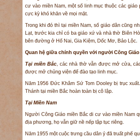
cư vào miền Nam, một số linh mục thuộc các giáo 
cực kỳ khó khăn về mọi mặt.
Trong khi đó thì tại miền Nam, số giáo dân cũng n
Lạt, trước kia chỉ có ba giáo xứ và nhà thờ Biên H
bên đường ở Hố Nai, Gia Kiệm, Dốc Mơ, Bảo Lộc.
Quan hệ giữa chính quyền với người Công Giáo
Tại miền Bắc
, các nhà thờ vẫn được mở cửa, cá
được mở chủng viện để đào tạo linh mục.
Năm 1956 Đức Khâm Sứ Tom Dooley bị trục xuất. 
Thánh tại miền Bắc hoàn toàn bị cô lập.
Tại Miền Nam
Người Công Giáo miền Bắc di cư vào miền Nam quy
địa phương, họ vẫn giữ nề nếp tập tục riêng.
Năm 1955 một cuộc trưng cầu dân ý đã truất phế qu