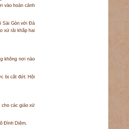
rơi vào hoàn cảnh
ối Sài Gòn với Đà
o xứ rải khắp hai
ng không nơi nào
 bị cắt đứt. Hội
 cho các giáo xứ
Ngô Đình Diệm.