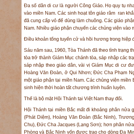
Đa số dân di cư là người Công Giáo. Họ quy tụ nha
vào miền Nam. Các sinh hoạt tôn giáo râm ran khắp
đã cung cấp vỏ để dùng làm chuông. Các giáo phận 
Nam. Nhiều giáo phận chuyển các chủng viện vào m
Điều khoản tổng tuyển cử và hồi hương trong hiệp
Sáu năm sau, 1960, Tòa Thánh đã theo tình trạng t
tòa trở thành Giám Mục chánh tòa, sáp nhập các t
sáp nhập theo giáo dân, vài vị Giám Mục di cư 
Hoàng Văn Đoàn, ở Qui Nhơn; Đức Cha Phạm Ngọc
một giáo phận tại miền Nam. Các chủng viện miền B
sinh hiện thời hoàn tất chương trình huấn luyện.
Thế là bộ mặt Hội Thánh tại Việt Nam thay đổi.
Hội Thánh tại miền Bắc mất đi khoảng phân nửa 
(Phát Diệm), Hoàng Văn Đoàn (Bắc Ninh), Trương
Chu), Đức Cha Jacques (Lạng Sơn); hơn phân nửa s
Phòng và Bắc Ninh vốn được trao cho dòng Đa Minh q