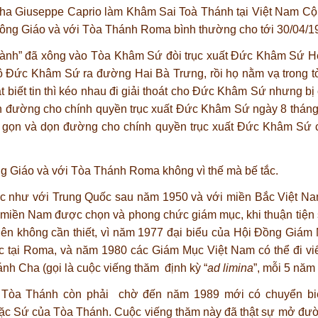
ha Giuseppe Caprio làm Khâm Sai Toà Thánh tại Việt Nam C
ng Giáo và với Tòa Thánh Roma bình thường cho tới 30/04/1
hành” đã xông vào Tòa Khâm Sứ đòi trục xuất Đức Khâm Sứ He
xô Đức Khâm Sứ ra đường Hai Bà Trưng, rồi họ nằm vạ trong
át biết tin thì kéo nhau đi giải thoát cho Đức Khâm Sứ nhưng bị
ọn đường cho chính quyền trục xuất Đức Khâm Sứ ngày 8 tháng
là gọn và dọn đường cho chính quyền trục xuất Đức Khâm Sứ
g Giáo và với Tòa Thánh Roma không vì thế mà bế tắc.
ế tắc như với Trung Quốc sau năm 1950 và với miền Bắc Việt 
miền Nam được chọn và phong chức giám mục, khi thuận tiện 
n không cần thiết, vì năm 1977 đại biểu của Hội Đồng Giám
 tại Roma, và năm 1980 các Giám Mục Việt Nam có thể đi vi
h Cha (gọi là cuộc viếng thăm định kỳ “
ad limina
”, mỗi 5 năm 
 Tòa Thánh còn phải chờ đến năm 1989 mới có chuyển b
ặc Sứ của Tòa Thánh. Cuộc viếng thăm này đã thật sự mở đư