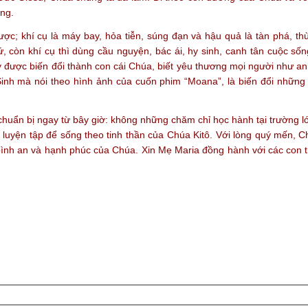
ắng.
ợc; khí cụ là máy bay, hỏa tiễn, súng đạn và hậu quả là tàn phá, th
, còn khí cụ thì dùng cầu nguyện, bác ái, hy sinh, canh tân cuộc sốn
ỷ được biến đổi thành con cái Chúa, biết yêu thương mọi người như a
inh mà nói theo hình ảnh của cuốn phim “Moana”, là biến đổi những 
chuẩn bị ngay từ bây giờ: không những chăm chỉ học hành tại trường l
 luyện tập để sống theo tinh thần của Chúa Kitô. Với lòng quý mến, 
 bình an và hạnh phúc của Chúa. Xin Mẹ Maria đồng hành với các con