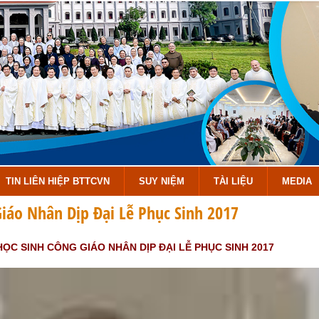
TIN LIÊN HIỆP BTTCVN
SUY NIỆM
TÀI LIỆU
MEDIA
Giáo Nhân Dịp Đại Lễ Phục Sinh 2017
HỌC SINH CÔNG GIÁO NHÂN DỊP ĐẠI LỄ PHỤC SINH 2017