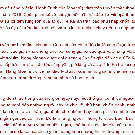
đề tiếng Việt là "Hành Trình của Moana"), dựa trên truyện thần thoại
u năm 2016. Cuốn phim kể về chuyện nữ thần hải đảo Te Fiti bị á thần
lên và sự tối tăm rùng rợn của ác quỉ Te Ka lan tràn bao phủ khắp chốn,
ỏ và cây cối trên đảo khô héo và tàn lụi. Khi Maui chạy trốn thì gặp á
ti vào bờ biển đảo Motunui. Con gái của chúa đảo là Moana được tra
ti. Sau bao gian khó chống chọi với sóng gió và các quái vật, nàng M
bị mất trái tim. Nàng Moana được đại dương giúp tiến gần đến ác quỉ Te 
 lắp trái tim vào. Lập tức sóng yên, gió lặng và ác quỉ Te Ka trở lại 
a trái. Nàng Moana trở về hải đảo Motunui của mình, gặp lại cha mẹ v
buồm vượt trùng dương trong an bình và hạnh phúc.
g đến thực trạng của thế giới ngày nay, một thế giới có nhiều người 
húng ta nghĩ đến những người gây ra chia rẽ, thù hằn, chiến tranh, nhữ
ể làm lợi cho cá nhân, gia đình, phe nhóm, hay quốc gia của mình ch
ện gần gũi các con hơn. Đó là những người, những tổ chức buôn bán 
sinh viên để đưa vào vòng nghiện ngập, phá hoại cuộc đời của các em,
 ta nói đó là kế hoạch cố ý làm băng hoại những thế hệ tương lai của