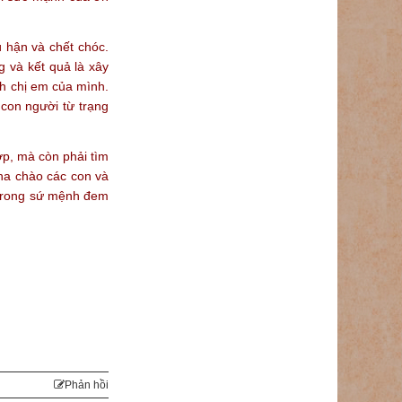
ù hận và chết chóc.
g và kết quả là xây
nh chị em của mình.
con người từ trạng
ớp, mà còn phải tìm
Cha chào các con và
 trong sứ mệnh đem
Phản hồi