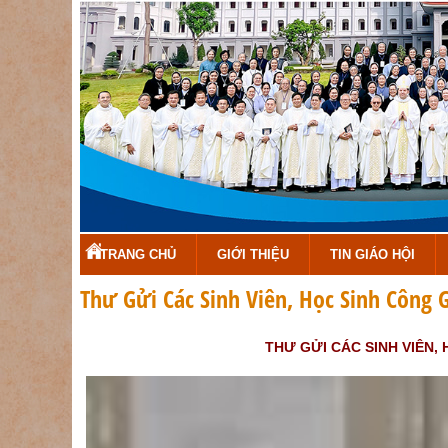
TRANG CHỦ
GIỚI THIỆU
TIN GIÁO HỘI
Thư Gửi Các Sinh Viên, Học Sinh Công 
THƯ GỬI CÁC SINH VIÊN, 