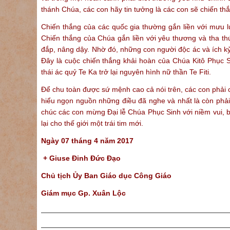
thánh Chúa, các con hãy tin tưởng là các con sẽ chiến th
Chiến thắng của các quốc gia thường gắn liền với mưu lư
Chiến thắng của Chúa gắn liền với yêu thương và tha thứ
đắp, nâng dậy. Nhờ đó, những con người độc ác và ích k
Đây là cuộc chiến thắng khải hoàn của Chúa Kitô Phục S
thái ác quỷ Te Ka trở lại nguyên hình nữ thần Te Fiti.
Để chu toàn được sứ mệnh cao cả nói trên, các con phải 
hiểu ngọn nguồn những điều đã nghe và nhất là còn phải
chúc các con mừng Đại lễ Chúa Phục Sinh với niềm vui,
lại cho thế giới một trái tim mới.
Ngày 07 tháng 4 năm 2017
+ Giuse Đinh Đức Đạo
Chủ tịch Ủy Ban Giáo dục Công Giáo
Giám mục Gp. Xuân Lộc