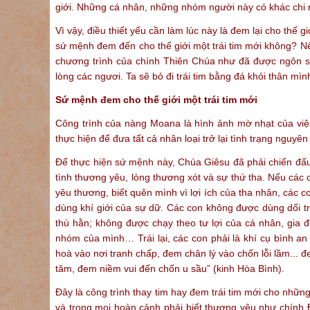
giới. Những cá nhân, những nhóm người này có khác chi nữ t
Vì vậy, điều thiết yếu cần làm lúc này là đem lại cho thế
sứ mệnh đem đến cho thế giới một trái tim mới không? N
chương trình của chính Thiên Chúa như đã được ngôn sứ 
lòng các ngươi. Ta sẽ bỏ đi trái tim bằng đá khỏi thân mìn
Sứ mệnh đem cho thế giới một trái tim mới
Công trình của nàng Moana là hình ảnh mờ nhạt của việ
thực hiện để đưa tất cả nhân loại trở lại tình trạng nguy
Để thực hiện sứ mệnh này, Chúa Giêsu đã phải chiến đấu
tình thương yêu, lòng thương xót và sự thứ tha. Nếu các 
yêu thương, biết quên mình vì lợi ích của tha nhân, các 
dùng khí giới của sự dữ. Các con không được dùng dối tr
thù hằn; không được chạy theo tư lợi của cá nhân, gia đ
nhóm của mình… Trái lại, các con phải là khí cụ bình a
hoà vào nơi tranh chấp, đem chân lý vào chốn lỗi lầm... đe
tăm, đem niềm vui đến chốn u sầu” (kinh Hòa Bình).
Đây là công trình thay tim hay đem trái tim mới cho những
và trong mọi hoàn cảnh phải biết thương yêu như chính