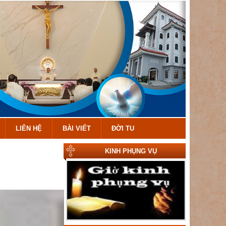
LIÊN HỆ
BÀI VIẾT
ĐỜI TU
KINH PHỤNG VỤ