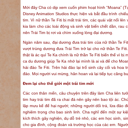
Mới đây Cha có dịp xem cuốn phim hoạt hình “Moana” (Tựa 
Disney Animation Studios thực hiện và bắt đầu trình chiế
tim. Vì nữ thần Te Fiti bị mất trái tim, các quái vật nổi 
kia làm cho các loài động và sinh vật biển chết dần, rau c
nên Trái Tim bị rơi và chìm xuống lòng đại dương.
Ngàn năm sau, đại dương đưa trái tim của nữ thần Te Fi
vượt trùng dương đưa Trái Tim trở lại cho nữ thần Te Fi
thật là ác quỉ Te Ka chính là nữ thần Te Fiti biến thể vì 
ca du dương giúp Te Ka nhớ lại mình là ai và để cho Moana
hải đảo Te Fiti. Trên hải đảo lại trổ sinh cây cối và ho
đảo. Mọi người vui mừng, hân hoan và lại tiếp tục căng 
Đem lại cho thế giới một trái tim mới
Các con thân mến, câu chuyện trên đây làm Cha liên tưởn
tim hay trái tim đã ra chai đá nên gây nên bao tội ác. C
lập mưu kế để hại người; những người dối trá, lừa đảo đ
nghiêm trọng cho bao sinh linh. Cha nghĩ đến một sự ki
kích thích gây nghiện, dụ dỗ trẻ nhỏ, các em học sinh, 
cho gia đình, cộng đoàn và trường học của các em. Người