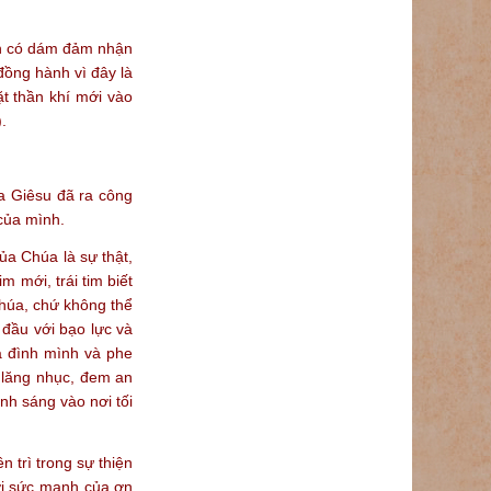
 con có dám đảm nhận
ồng hành vì đây là
t thần khí mới vào
.
a Giêsu đã ra công
 của mình.
ủa Chúa là sự thật,
 mới, trái tim biết
Chúa, chứ không thể
 đầu với bạo lực và
ia đình mình và phe
 lăng nhục, đem an
ánh sáng vào nơi tối
n trì trong sự thiện
ới sức mạnh của ơn