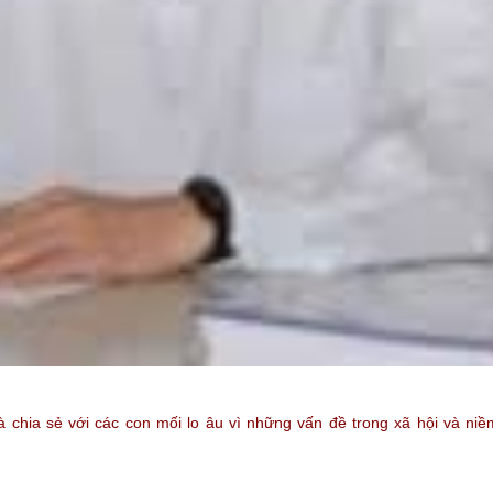
và chia sẻ với các con mối lo âu vì những vấn đề trong xã hội và n