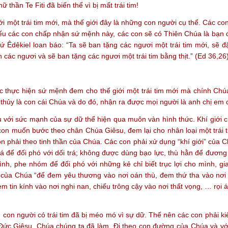
hần Te Fiti đã biến thể vì bị mất trái tim!
 giới một trái tim mới, mà thế giới đây là những con người cụ thể. Các
ếu các con chấp nhận sứ mệnh này, các con sẽ có Thiên Chúa là bạn đ
Êdêkiel loan báo: “Ta sẽ ban tặng các ngươi một trái tim mới, sẽ đặ
h các ngươi và sẽ ban tặng các ngươi một trái tim bằng thịt.” (Ed 36,26)
c thực hiện sứ mệnh đem cho thế giới một trái tim mới mà chính Chú
ên thủy là con cái Chúa và do đó, nhận ra được mọi người là anh chị em
 với sức mạnh của sự dữ thể hiện qua muôn vàn hình thức. Khí giới c
con muốn bước theo chân Chúa Giêsu, đem lại cho nhân loại một trái tim
con phải theo tinh thần của Chúa. Các con phải xử dụng “khí giới” của 
á để đối phó với dối trá; không được dùng bạo lực, thù hằn để đương
ình, phe nhóm để đối phó với những kẻ chỉ biết trục lợi cho mình, g
n của Chúa “để đem yêu thương vào nơi oán thù, đem thứ tha vào nơi
m tin kính vào nơi nghi nan, chiếu trông cậy vào nơi thất vọng, … rọi 
 con người có trái tim đã bị méo mó vì sự dữ. Thế nên các con phải kiê
 Đức Giêsu, Chúa chúng ta đã làm. Đi theo con đường của Chúa và v