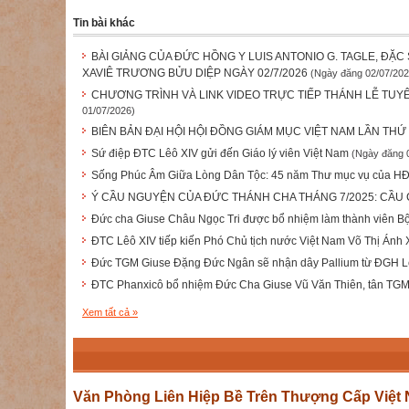
Tin bài khác
BÀI GIẢNG CỦA ĐỨC HỒNG Y LUIS ANTONIO G. TAGLE, 
XAVIÊ TRƯƠNG BỬU DIỆP NGÀY 02/7/2026
(Ngày đăng 02/07/202
CHƯƠNG TRÌNH VÀ LINK VIDEO TRỰC TIẾP THÁNH LỄ TU
01/07/2026)
BIÊN BẢN ĐẠI HỘI HỘI ĐỒNG GIÁM MỤC VIỆT NAM LẦN THỨ 
Sứ điệp ĐTC Lêô XIV gửi đến Giáo lý viên Việt Nam
(Ngày đăng 
Sống Phúc Âm Giữa Lòng Dân Tộc: 45 năm Thư mục vụ của HĐ
Ý CẦU NGUYỆN CỦA ĐỨC THÁNH CHA THÁNG 7/2025: CẦU
Đức cha Giuse Châu Ngọc Tri được bổ nhiệm làm thành viên Bộ 
ĐTC Lêô XIV tiếp kiến Phó Chủ tịch nước Việt Nam Võ Thị Ánh
Đức TGM Giuse Đặng Đức Ngân sẽ nhận dây Pallium từ ĐGH L
ĐTC Phanxicô bổ nhiệm Đức Cha Giuse Vũ Văn Thiên, tân TG
Xem tất cả »
Văn Phòng Liên Hiệp Bề Trên Thượng Cấp Việt