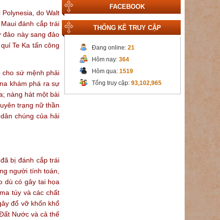
FACEBOOK
 Polynesia, do Walt
 Maui đánh cắp trái
THỐNG KÊ TRUY CẬP
 từ đảo này sang đảo
c quỉ Te Ka tấn công
Đang online:
21
Hôm nay:
364
Hôm qua:
1519
o cho sứ mệnh phải
oana khám phá ra sự
Tổng truy cập:
93,102,965
Ka; nàng hát một bài
nguyên trạng nữ thần
à dân chúng của hải
đã bị đánh cắp trái
ng người tính toán,
o dù có gây tai họa
ma túy và các chất
 gây đổ vỡ khốn khổ
 Đất Nước và cả thế