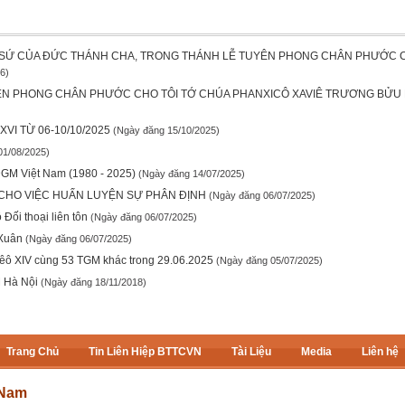
ĐẶC SỨ CỦA ĐỨC THÁNH CHA, TRONG THÁNH LỄ TUYÊN PHONG CHÂN PHƯỚC
6)
YÊN PHONG CHÂN PHƯỚC CHO TÔI TỚ CHÚA PHANXICÔ XAVIÊ TRƯƠNG BỬU
XVI TỪ 06-10/10/2025
(Ngày đăng 15/10/2025)
01/08/2025)
GM Việt Nam (1980 - 2025)
(Ngày đăng 14/07/2025)
 CHO VIỆC HUẤN LUYỆN SỰ PHÂN ĐỊNH
(Ngày đăng 06/07/2025)
Đối thoại liên tôn
(Ngày đăng 06/07/2025)
 Xuân
(Ngày đăng 06/07/2025)
êô XIV cùng 53 TGM khác trong 29.06.2025
(Ngày đăng 05/07/2025)
M Hà Nội
(Ngày đăng 18/11/2018)
Trang Chủ
Tin Liên Hiệp BTTCVN
Tài Liệu
Media
Liên hệ
 Nam