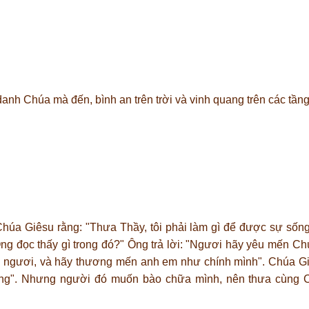
anh Chúa mà đến, bình an trên trời và vinh quang trên các tầng tr
Chúa Giêsu rằng: "Thưa Thầy, tôi phải làm gì để được sự sốn
Ông đọc thấy gì trong đó?" Ông trả lời: "Ngươi hãy yêu mến C
khôn ngươi, và hãy thương mến anh em như chính mình". Chúa G
sống". Nhưng người đó muốn bào chữa mình, nên thưa cùng 