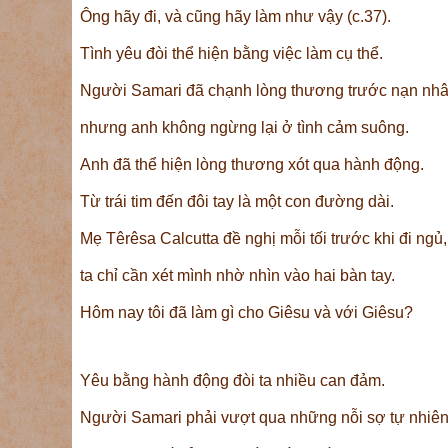
Ông hãy đi, và cũng hãy làm như vậy (c.37).
Tình yêu đòi thể hiện bằng việc làm cụ thể.
Người Samari đã chạnh lòng thương trước nạn nhâ
nhưng anh không ngừng lại ở tình cảm suông.
Anh đã thể hiện lòng thương xót qua hành động.
Từ trái tim đến đôi tay là một con đường dài.
Mẹ Têrêsa Calcutta đề nghị mỗi tối trước khi đi ngủ,
ta chỉ cần xét mình nhờ nhìn vào hai bàn tay.
Hôm nay tôi đã làm gì cho Giêsu và với Giêsu?
Yêu bằng hành động đòi ta nhiều can đảm.
Người Samari phải vượt qua những nỗi sợ tự nhiên