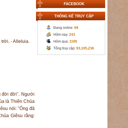
FACEBOOK
THỐNG KÊ TRUY CẬP
Đang online:
69
Hôm nay:
243
ời. - Alleluia.
Hôm qua:
1190
Tổng truy cập:
93,105,236
g đời đời". Người
húa là Thiên Chúa
iêsu nói: "Ông đã
Chúa Giêsu rằng: