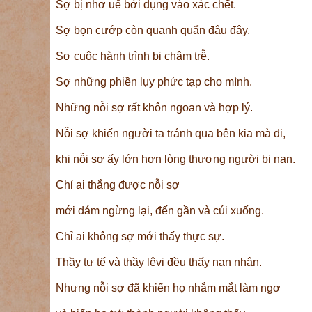
Sợ bị nhơ uế bởi đụng vào xác chết.
Sợ bọn cướp còn quanh quẩn đâu đây.
Sợ cuộc hành trình bị chậm trễ.
Sợ những phiền lụy phức tạp cho mình.
Những nỗi sợ rất khôn ngoan và hợp lý.
Nỗi sợ khiến người ta tránh qua bên kia mà đi,
khi nỗi sợ ấy lớn hơn lòng thương người bị nạn.
Chỉ ai thắng được nỗi sợ
mới dám ngừng lại, đến gần và cúi xuống.
Chỉ ai không sợ mới thấy thực sự.
Thầy tư tế và thầy lêvi đều thấy nạn nhân.
Nhưng nỗi sợ đã khiến họ nhắm mắt làm ngơ