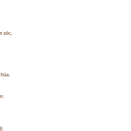
n sóc,
Chúa.
n:
ổ.