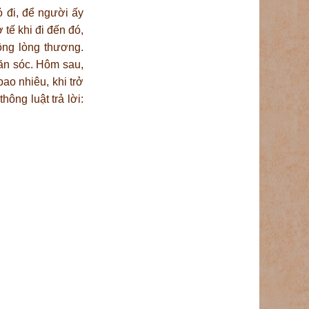
ỏ đi, để người ấy
 tế khi đi đến đó,
ộng lòng thương.
săn sóc. Hôm sau,
ao nhiêu, khi trở
hông luật trả lời: