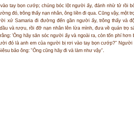
 vào tay bọn cướp; chúng bóc lột người ấy, đánh nhừ tử rồi b
ờng đó, trông thấy nạn nhân, ông liền đi qua. Cũng vậy, một trợ
ười xứ Samaria đi đường đến gần người ấy, trông thấy và đ
dầu và rượu, rồi đỡ nạn nhân lên lừa mình, đưa về quán trọ 
rằng: 'Ông hãy săn sóc người ấy và ngoài ra, còn tốn phí hơn b
 người đó là anh em của người bị rơi vào tay bọn cướp?" Người t
Giêsu bảo ông: "Ông cũng hãy đi và làm như vậy".