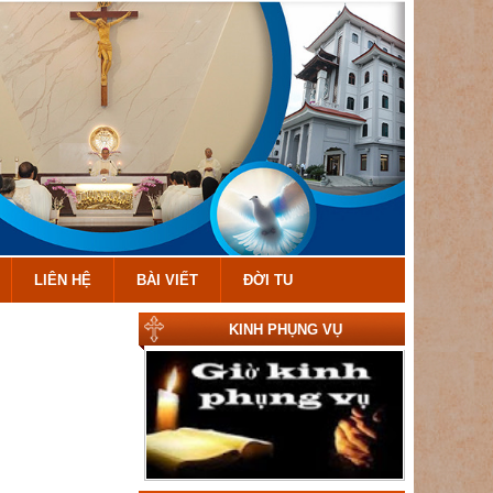
LIÊN HỆ
BÀI VIẾT
ĐỜI TU
KINH PHỤNG VỤ