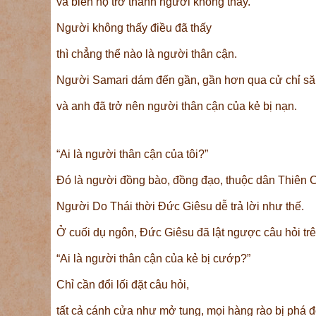
và biến họ trở thành người không thấy.
Người không thấy điều đã thấy
thì chẳng thể nào là người thân cận.
Người Samari dám đến gần, gần hơn qua cử chỉ să
và anh đã trở nên người thân cận của kẻ bị nạn.
“Ai là người thân cận của tôi?”
Ðó là người đồng bào, đồng đạo, thuộc dân Thiên 
Người Do Thái thời Ðức Giêsu dễ trả lời như thế.
Ở cuối dụ ngôn, Ðức Giêsu đã lật ngược câu hỏi trê
“Ai là người thân cận của kẻ bị cướp?”
Chỉ cần đổi lối đặt câu hỏi,
tất cả cánh cửa như mở tung, mọi hàng rào bị phá đ