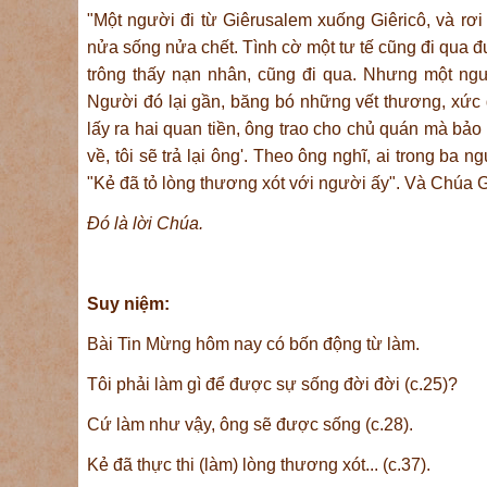
"Một người đi từ Giêrusalem xuống Giêricô, và rơi
nửa sống nửa chết. Tình cờ một tư tế cũng đi qua đư
trông thấy nạn nhân, cũng đi qua. Nhưng một ng
Người đó lại gần, băng bó những vết thương, xức 
lấy ra hai quan tiền, ông trao cho chủ quán mà bảo 
về, tôi sẽ trả lại ông'. Theo ông nghĩ, ai trong ba
"Kẻ đã tỏ lòng thương xót với người ấy". Và Chúa 
Ðó là lời Chúa.
Suy ni
ệm:
Bài Tin Mừng hôm nay có bốn động từ làm.
Tôi phải làm gì để được sự sống đời đời (c.25)?
Cứ làm như vậy, ông sẽ được sống (c.28).
Kẻ đã thực thi (làm) lòng thương xót... (c.37).