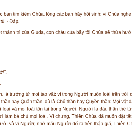
ác bạn tìm kiếm Chúa, lòng các bạn hãy hồi sinh: vì Chúa ng
ù. - Ðáp.
t thành trì của Giuđa, con cháu của bầy tôi Chúa sẽ thừa hưởn
ời".
.
 là trưởng tử mọi tạo vật; vì trong Người muôn loài trên trời
Bệ thần hay Quản thần, dù là Chủ thần hay Quyền thần: Mọi vật 
ài và mọi loài tồn tại trong Người. Người là đầu thân thể tức
ời làm bá chủ mọi loài. Vì chưng, Thiên Chúa đã muốn đặt tấ
ười và vì Người; nhờ máu Người đổ ra trên thập giá, Thiên C