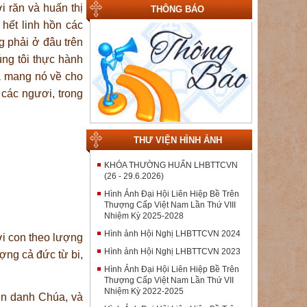
 răn và huấn thị
THÔNG BÁO
hết linh hồn các
 phải ở đâu trên
úng tôi thực hành
và mang nó về cho
 các ngươi, trong
THƯ VIỆN HÌNH ẢNH
KHÓA THƯỜNG HUẤN LHBTTCVN
(26 - 29.6.2026)
Hình Ảnh Đại Hội Liên Hiệp Bề Trên
Thượng Cấp Việt Nam Lần Thứ VIII
Nhiệm Kỳ 2025-2028
Hình ảnh Hội Nghị LHBTTCVN 2024
ời con theo lượng
Hình ảnh Hội Nghị LHBTTCVN 2023
ợng cả đức từ bi,
Hình Ảnh Đại Hội Liên Hiệp Bề Trên
Thượng Cấp Việt Nam Lần Thứ VII
Nhiệm Kỳ 2022-2025
hen danh Chúa, và