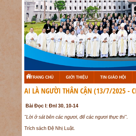
TRANG CHỦ
GIỚI THIỆU
TIN GIÁO HỘI
AI LÀ NGƯỜI THÂN CẬN (13/7/2025 -
Bài Ðọc I: Ðnl 30, 10-14
"Lời ở sát bên các ngươi, để các ngươi thực thi".
Trích sách Ðệ Nhị Luật.