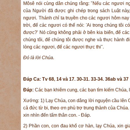
Môsê nói cùng dân chúng rằng: "Nếu các ngươi ngh
của Người đã được ghi chép trong sách Luật này,
ngươi. Thánh chỉ ta truyền cho các ngươi hôm na
trời, để các ngươi có thể nói: 'Ai trong chúng tôi 
được?' Nó cũng không phải ở bên kia biển, để các n
chúng tôi, để chúng tôi được nghe và thực hành đi
lòng các ngươi, để các ngươi thực thi".
Ðó là lời Chúa.
Ðáp Ca: Tv 68, 14 và 17. 30-31. 33-34. 36ab và 37
Ðáp:
Các bạn khiêm cung, các bạn tìm kiếm Chúa, lò
Xướng: 1) Lạy Chúa, con dâng lời nguyện cầu lên Ch
cả đức từ bi, theo ơn phù trợ trung thành của Chúa.
xin nhìn đến tấm thân con. - Ðáp.
2) Phần con, con đau khổ cơ hàn, lạy Chúa, xin g