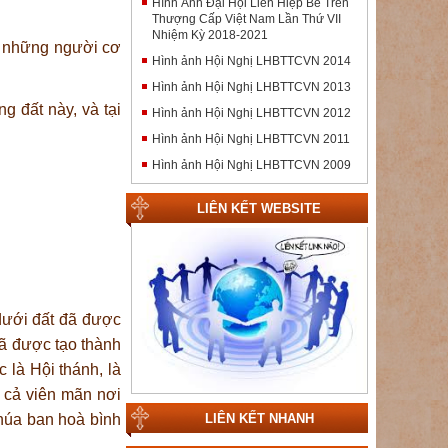
Hình Ảnh Đại Hội Liên Hiệp Bề Trên
Thượng Cấp Việt Nam Lần Thứ VII
Nhiệm Kỳ 2018-2021
he những người cơ
Hình ảnh Hội Nghị LHBTTCVN 2014
Hình ảnh Hội Nghị LHBTTCVN 2013
g đất này, và tại
Hình ảnh Hội Nghị LHBTTCVN 2012
Hình ảnh Hội Nghị LHBTTCVN 2011
Hình ảnh Hội Nghị LHBTTCVN 2009
LIÊN KẾT WEBSITE
 dưới đất đã được
đã được tạo thành
 là Hội thánh, là
t cả viên mãn nơi
húa ban hoà bình
LIÊN KẾT NHANH