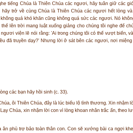
e tiếng Chúa là Thiên Chúa các ngươi, hãy tuân giữ các giới
 hãy trở về cùng Chúa là Thiên Chúa các ngươi hết lòng và 
y không quá khó khăn cũng không quá sức các ngươi. Nó không
có thể lên trời mang luật xuống giảng cho chúng tôi nghe để ch
gươi viện lẽ nói rằng: 'Ai trong chúng tôi có thể vượt biển, 
ều đã truyền dạy?' Nhưng lời ở sát bên các ngươi, nơi miệng
ng các bạn hãy hồi sinh (c. 33).
úa, ôi Thiên Chúa, đây là lúc biểu lộ tình thương. Xin nhậm l
 Lạy Chúa, xin nhậm lời con vì lòng khoan nhân trắc ẩn, theo lư
ia ân phù trợ bảo toàn thân con. Con sẽ xướng bài ca ngợi k