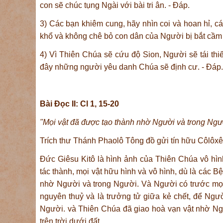
con sẽ chúc tụng Ngài với bài tri ân. - Ðáp.
3) Các bạn khiêm cung, hãy nhìn coi và hoan hỉ, c
khổ và không chê bỏ con dân của Người bị bắt cầm t
4) Vì Thiên Chúa sẽ cứu độ Sion, Người sẽ tái thiế
đây những người yêu danh Chúa sẽ định cư. - Ðáp.
Bài Ðọc II: Cl 1, 15-20
"Mọi vật đã được tạo thành nhờ Người và trong Ngư
Trích thư Thánh Phaolô Tông đồ gửi tín hữu Côlôxê
Ðức Giêsu Kitô là hình ảnh của Thiên Chúa vô hình,
tác thành, mọi vật hữu hình và vô hình, dù là các 
nhờ Người và trong Người. Và Người có trước mọi lo
nguyên thuỷ và là trưởng tử giữa kẻ chết, để Ngư
Người. và Thiên Chúa đã giao hoà vạn vật nhờ Ng
trên trời dưới đất.