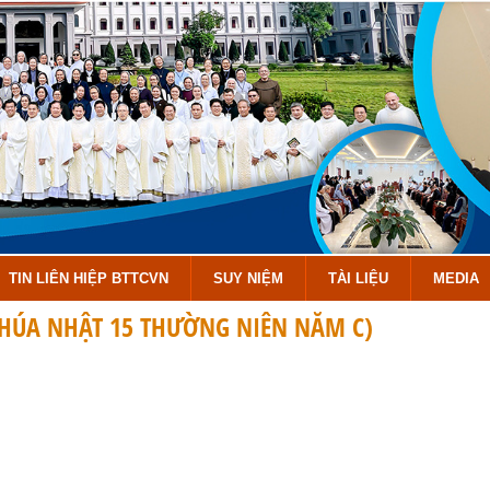
TIN LIÊN HIỆP BTTCVN
SUY NIỆM
TÀI LIỆU
MEDIA
 CHÚA NHẬT 15 THƯỜNG NIÊN NĂM C)