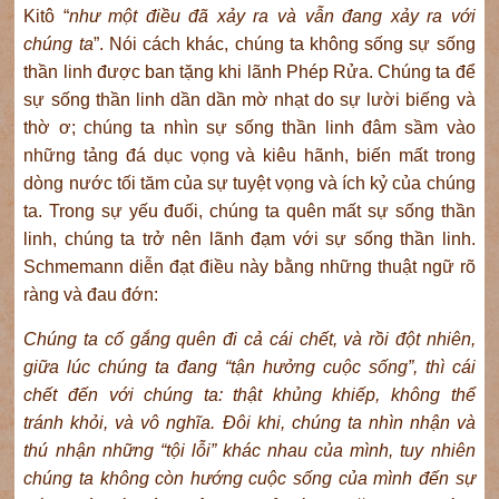
Kitô “
như một điều đã xảy ra và vẫn đang xảy ra với
chúng ta
”. Nói cách khác, chúng ta không sống sự sống
thần linh được ban tặng khi lãnh Phép Rửa. Chúng ta để
sự sống thần linh dần dần mờ nhạt do sự lười biếng và
thờ ơ; chúng ta nhìn sự sống thần linh đâm sầm vào
những tảng đá dục vọng và kiêu hãnh, biến mất trong
dòng nước tối tăm của sự tuyệt vọng và ích kỷ của chúng
ta. Trong sự yếu đuối, chúng ta quên mất sự sống thần
linh, chúng ta trở nên lãnh đạm với sự sống thần linh.
Schmemann diễn đạt điều này bằng những thuật ngữ rõ
ràng và đau đớn:
Chúng ta cố gắng quên đi cả cái chết
,
và rồi đột nhiên,
giữa lúc chúng ta đang “tận hưởng cuộc sống”, thì
cái
chết đến với chúng ta: thật
khủng khiếp, không thể
tránh
khỏi
, và
vô nghĩa. Đôi khi, chúng ta nhìn nhận và
thú nhận những “tội lỗi” khác nhau của mình, tuy nhiên
chúng ta không còn hướng cuộc sống của mình đến sự