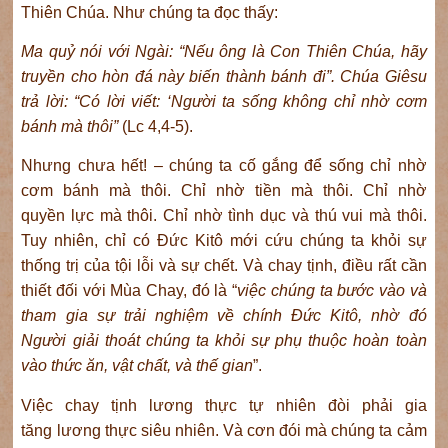
Thiên Chúa. Như chúng ta đọc thấy:
Ma quỷ nói với Ngài: “Nếu ông là Con Thiên Chúa, hãy
truyền cho hòn đá này biến thành bánh đi”. Chúa Giêsu
trả lời: “Có lời viết: ‘Người ta sống không chỉ nhờ cơm
bánh mà thôi”
(Lc 4,4-5).
Nhưng chưa hết! – chúng ta cố gắng để sống chỉ nhờ
cơm bánh mà thôi. Chỉ nhờ tiền mà thôi. Chỉ nhờ
quyền lực mà thôi. Chỉ nhờ tình dục và thú vui mà thôi.
Tuy nhiên, chỉ có Đức Kitô mới cứu chúng ta khỏi sự
thống trị của tội lỗi và sự chết. Và chay tịnh, điều rất cần
thiết đối với Mùa Chay, đó là “
v
iệc chúng ta bước vào và
tham gia
sự
trải nghiệm về chính Đức Kitô, nhờ đó
Người
giải thoát chúng ta khỏi sự phụ thuộc hoàn toàn
vào thức ăn, vật chất
,
và thế gian
”.
Việc chay tịnh lương thực tự nhiên đòi phải gia
tăng lương thực siêu nhiên. Và cơn đói mà chúng ta cảm