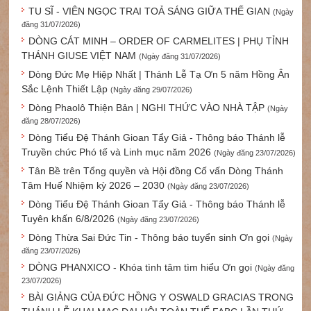
TU SĨ - VIÊN NGỌC TRAI TOẢ SÁNG GIỮA THẾ GIAN
(Ngày
đăng 31/07/2026)
DÒNG CÁT MINH – ORDER OF CARMELITES | PHỤ TỈNH
THÁNH GIUSE VIỆT NAM
(Ngày đăng 31/07/2026)
Dòng Đức Mẹ Hiệp Nhất | Thánh Lễ Tạ Ơn 5 năm Hồng Ân
Sắc Lệnh Thiết Lập
(Ngày đăng 29/07/2026)
Dòng Phaolô Thiện Bản | NGHI THỨC VÀO NHÀ TẬP
(Ngày
đăng 28/07/2026)
Dòng Tiểu Đệ Thánh Gioan Tẩy Giả - Thông báo Thánh lễ
Truyền chức Phó tế và Linh mục năm 2026
(Ngày đăng 23/07/2026)
Tân Bề trên Tổng quyền và Hội đồng Cố vấn Dòng Thánh
Tâm Huế Nhiệm kỳ 2026 – 2030
(Ngày đăng 23/07/2026)
Dòng Tiểu Đệ Thánh Gioan Tẩy Giả - Thông báo Thánh lễ
Tuyên khấn 6/8/2026
(Ngày đăng 23/07/2026)
Dòng Thừa Sai Đức Tin - Thông báo tuyển sinh Ơn gọi
(Ngày
đăng 23/07/2026)
DÒNG PHANXICO - Khóa tình tâm tìm hiểu Ơn gọi
(Ngày đăng
23/07/2026)
BÀI GIẢNG CỦA ĐỨC HỒNG Y OSWALD GRACIAS TRONG