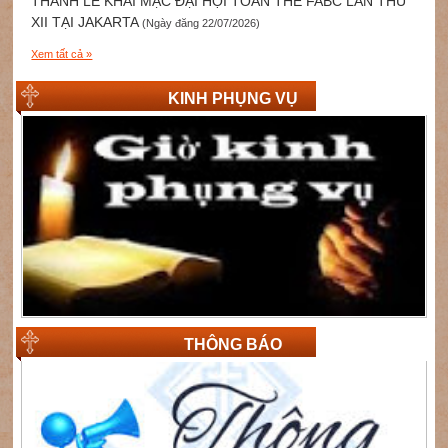
THÁNH LỄ KHAI MẠC ĐẠI HỘI TOÀN THỂ FABC LẦN THỨ
XII TẠI JAKARTA
(Ngày đăng 22/07/2026)
Xem tất cả »
KINH PHỤNG VỤ
THÔNG BÁO