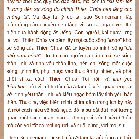
hay từ chối các quy tắc đạo đức, mà còn là “
sự làm
tổn
thương đến
sự sống do chính
Thiên Chúa ban tặng
cho
chúng ta
”. Và đây là lý do tại sao Schmemann lập
luận rằng câu chuyện nền tảng về sự sa ngã được thể
hiện qua hành động
ăn uống
. Con người, khi quay lưng
lại với Thiên Chúa và bám lấy một cuộc sống “
tự do
” khỏi
sự sống của Thiên Chúa, đã tự tuyên bố mình sống “
chỉ
nhờ
cơm bánh
”. Do đó, con người đã đánh mất sự sống
thần linh và tình yêu thần linh, nên chỉ sống một cuộc
sống tự nhiên, phụ thuộc vào thức ăn tự nhiên, và phải
chết vì xa cách Thiên Chúa. Tôi nói “
và tình yêu
thần
linh
” bởi vì cốt lõi tội của Ađam là việc quay lưng lại
với tình yêu thần linh, và kiêu ngạo bám lấy tình yêu bản
thân. Thực ra, việc biến mình chìm đắm trong ích kỷ này
là một cách hiểu về hoả ngục, đó là sự cắt đứt mối tương
quan một cách ngạo mạn – không chỉ với Thiên Chúa,
mà còn với tất cả mọi người, và cuối cùng, với mọi sự.
Theo Schmemann, bi kịch của Ađam là việc ông ăn thức