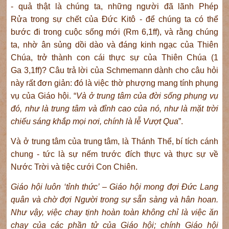
- quả thật là chúng ta, những người đã lãnh Phép
Rửa trong sự chết của Đức Kitô - để chúng ta có thể
bước đi trong cuộc sống mới (Rm 6,1ff), và rằng chúng
ta, nhờ ân sủng dồi dào và đáng kinh ngạc của Thiên
Chúa, trở thành con cái thực sự của Thiên Chúa (1
Ga 3,1ff)? Câu trả lời của Schmemann dành cho câu hỏi
này rất đơn giản: đó là việc thờ phượng mang tính phụng
vụ của Giáo hội. “
Và ở trung tâm của đời sống phụng vụ
đó
, như
là trung tâm và đỉnh cao của nó,
như
là
mặt trời
chiếu sáng
khắp mọi nơi, chính
là lễ
Vượt Qua
”.
Và ở trung tâm của trung tâm, là Thánh Thể, bí tích cánh
chung - tức là sự nếm trước đích thực và thực sự về
Nước Trời và tiệc cưới Con Chiên.
Giáo hội luôn ‘tỉnh thức’ – Giáo hội mong đợi Đức
Lang
quân
và chờ đợi Người trong sự sẵn sàng và hân hoan.
Như vậy, việc chay
tịnh
hoàn toàn không chỉ là việc ăn
chay
của các phần
tử của
Giáo hội; chính Giáo hội