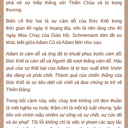
phá vỡ sự hiệp thông với Thiên Chúa và bị trọng
thương.
Biến cố thứ hai là sự cám dỗ của Đức Kitô trong
thời gian 40 ngày ở hoang địa, vốn là nền tảng cho 40
ngày Mùa Chay của Giáo hội. Schmemann tóm tắt sự
khác biệt giữa Ađam Cũ và Ađam Mới như sau:
Ađam bị cám dỗ và ông đã bị
khuất phục trước cám dỗ;
Đức Kitô bị cám dỗ và Người
đã vượt thắng
cám dỗ. Hậu
quả của sự thất bại của Ađam là bị trục xuất khỏi Vườ
n
địa đàng
và phải
chết. Thành quả của
chiến thắng của
Đức Kitô là sự tiêu diệt cái chết và đưa
chúng ta trở về
Thiên Đàng
.
Trong bối cảnh này, việc chay tịnh không chỉ đơn thuần
là một nghĩa vụ hoặc thậm chí là một kỷ luật nhưng “
gắn
liền với chính mầu nhiệm sự sống và sự chết, sự cứu đô
và án
phạt
”. Tội lỗi không chỉ là việc vi phạm các quy tắc