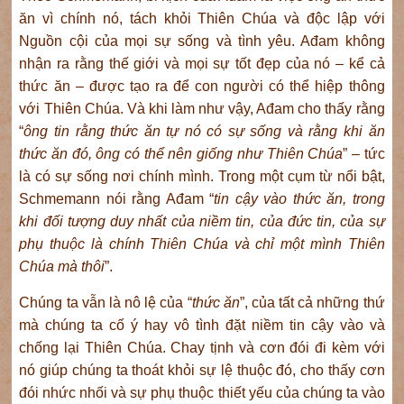
ăn vì chính nó, tách khỏi Thiên Chúa và độc lập với
Nguồn cội của mọi sự sống và tình yêu. Ađam không
nhận ra rằng thế giới và mọi sự tốt đẹp của nó – kể cả
thức ăn – được tạo ra để con người có thể hiệp thông
với Thiên Chúa. Và khi làm như vậy, Ađam cho thấy rằng
“
ông tin rằng thức ăn tự nó có sự sống và rằng khi ăn
thức ăn đó, ông có thể nên
giống như Thiên Chúa
” – tức
là có sự sống nơi chính mình. Trong một cụm từ nổi bật,
Schmemann nói rằng Ađam “
tin cậy
vào thức ăn, trong
khi đối tượng duy nhất của niềm tin,
của
đức tin
, của
sự
phụ thuộc là chính
Thiên Chúa và chỉ một mình Thiên
Chúa mà thôi
”.
Chúng ta vẫn là nô lệ của “
thức ăn
”, của tất cả những thứ
mà chúng ta cố ý hay vô tình đặt niềm tin cậy vào và
chống lại Thiên Chúa. Chay tịnh và cơn đói đi kèm với
nó giúp chúng ta thoát khỏi sự lệ thuộc đó, cho thấy cơn
đói nhức nhối và sự phụ thuộc thiết yếu của chúng ta vào