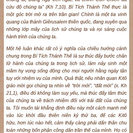
cứu độ chúng ta”
(Kh 7,10). Bí Tích Thánh Thể thực là
một góc trời mở ra trên trần gian! Chính là một tia vinh
quang của thành Giêrusalem thiên quốc, đang xuyên qua
những lớp mây của lịch sử chúng ta và rọi sáng cuộc
hành trình của chúng ta
.
Một hệ luận khác rất có ý nghĩa của chiều hướng cánh
chung trong Bí Tích Thánh Thể là sự thúc đẩy bước chân
lữ hành của chúng ta trong lịch sử, làm nảy sinh một
mầm hy vọng sống động cho mọi người hằng ngày tận
tụy với nhiệm vụ của mình. Quả thật, nếu nhãn quan Kitô
giáo mời gọi chúng ta nhìn về “trời mới”, “đất mới”
(x. Kh
21,1), điều đó không làm suy yếu, mà thúc
đẩy
tâm thức
của chúng ta về trách nhiệm đối với trái đất của chúng
t
a.
Tôi muốn tái
khẳng định điều này một cách mạnh mẽ
vào lúc khởi đầu thiên niên kỷ thứ ba, để các Kitô
hữu
,
hơn lúc nào hết, cảm thấy càng phải dấn thân chu
toàn những bổn phận công dân trần thế của mình. Họ có