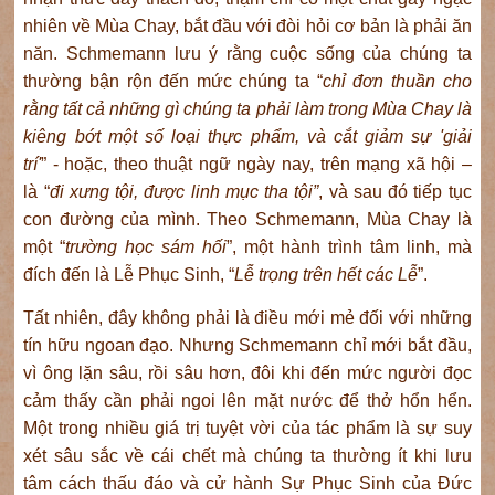
nhiên về Mùa Chay, bắt đầu với đòi hỏi cơ bản là phải ăn
năn. Schmemann lưu ý rằng cuộc sống của chúng ta
thường bận rộn đến mức chúng ta “
chỉ đơn thuần cho
rằng tất cả những gì chúng ta phải làm trong Mùa Chay là
kiêng bớt
một số loại thực phẩm, và
cắt giảm sự
'giải
trí'
” - hoặc, theo thuật ngữ ngày nay, trên mạng xã hội –
là “
đi xưng tội, được linh mục tha
tội”
, và sau đó tiếp tục
con đường của mình. Theo Schmemann, Mùa Chay là
một “
trường học sám hối
”, một hành trình tâm linh, mà
đích đến là Lễ Phục Sinh, “
Lễ trọng
trên hết c
ác Lễ
”.
Tất nhiên, đây không phải là điều mới mẻ đối với những
tín hữu ngoan đạo. Nhưng Schmemann chỉ mới bắt đầu,
vì ông lặn sâu, rồi sâu hơn, đôi khi đến mức người đọc
cảm thấy cần phải ngoi lên mặt nước để thở hổn hển.
Một trong nhiều giá trị tuyệt vời của tác phẩm là sự suy
xét sâu sắc về cái chết mà chúng ta thường ít khi lưu
tâm cách thấu đáo và cử hành Sự Phục Sinh của Đức