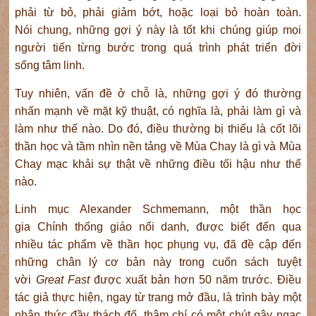
phải từ bỏ, phải giảm bớt, hoặc loại bỏ hoàn toàn.
Nói chung, những gợi ý này là tốt khi chúng giúp mọi
người tiến từng bước trong quá trình phát triển đời
sống tâm linh.
Tuy nhiên, vấn đề ở chỗ là, những gợi ý đó thường
nhấn mạnh về mặt kỹ thuật, có nghĩa là, phải làm gì và
làm như thế nào. Do đó, điều thường bị thiếu là cốt lõi
thần học và tầm nhìn nền tảng về Mùa Chay là gì và Mùa
Chay mạc khải sự thật về những điều tối hậu như thế
nào.
Linh mục Alexander Schmemann, một thần học
gia Chính thống giáo nổi danh, được biết đến qua
nhiều tác phẩm về thần học phụng vụ, đã đề cập đến
những chân lý cơ bản này trong cuốn sách tuyệt
vời
Great Fast
được xuất bản hơn 50 năm trước. Điều
tác giả thực hiện, ngay từ trang mở đầu, là trình bày một
nhận thức đầy thách đố, thậm chí có một chút gây ngạc