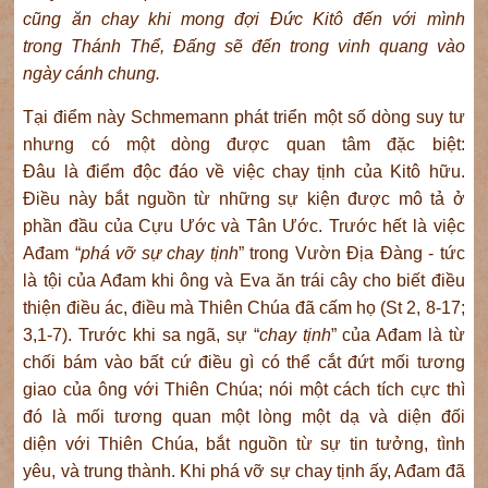
cũng
ăn chay khi
mong đợi Đức Kitô đến với mình
trong
Thánh Thể, Đấng sẽ đến trong vinh quang vào
ngày cánh
chung
.
Tại điểm này Schmemann phát triển một số dòng suy tư
nhưng có một dòng được quan tâm đặc biệt:
Đâu là điểm độc đáo về việc chay tịnh của Kitô hữu.
Điều này bắt nguồn từ những sự kiện được mô tả ở
phần đầu của Cựu Ước và Tân Ước. Trước hết là việc
Ađam “
phá
vỡ sự
chay
tịnh
” trong Vườn Địa Đàng - tức
là tội của Ađam khi ông và Eva ăn trái cây cho biết điều
thiện điều ác, điều mà Thiên Chúa đã cấm họ (St 2, 8-17;
3,1-7). Trước khi sa ngã, sự “
chay
tịnh
” của Ađam là từ
chối bám vào bất cứ điều gì có thể cắt đứt mối tương
giao của ông với Thiên Chúa; nói một cách tích cực thì
đó là mối tương quan một lòng một dạ và diện đối
diện với Thiên Chúa, bắt nguồn từ sự tin tưởng, tình
yêu, và trung thành. Khi phá vỡ sự chay tịnh ấy, Ađam đã