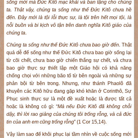
sống mới mà Đức Kitô mạc khải và ban tặng
cho chúng
ta. Thật
vậy
, chúng ta sống như thể
Đức Kitô
chưa hề
đến. Đây mới là tội lỗi thực sự, là
tội trên
hết
mọi tội, là
nỗi buồn và bi kịch vô
tận
trên danh nghĩa Kitô giáo của
chúng ta
.
Chúng ta sống như thể Đức Kitô chưa bao giờ đến
. Thật
quá dễ để sống như thể Đức Kitô chưa bao giờ sống lại
từ cõi chết, chưa bao giờ chiến thắng sự chết, và chưa
bao giờ thực sự thiết lập một Giáo hội có khả năng
chống chọi với những bão tố từ bên ngoài và những sự
phản bội từ bên trong. Nhưng, như thánh Phaolô đã
khuyên các Kitô hữu đang gặp khó khăn ở Corinthô, Sự
Phục sinh thực sự là một đề xuất hoặc là được tất cả
hoặc là không có gì: “
Mà nếu Ðức Kitô đã không chỗi
dậy, thì lời rao giảng của chúng tôi trống rỗng, và cả đức
tin của anh em cũng trống rỗng
” (1 Cor 15,14).
Vậy làm sao để khôi phục lại tầm nhìn về cuộc sống mới