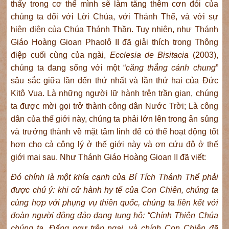
thấy trong cơ thể mình sẽ làm tăng thêm cơn đói của
chúng ta đối với Lời Chúa, với Thánh Thể, và với sự
hiện diện của Chúa Thánh Thần. Tuy nhiên, như Thánh
Giáo Hoàng Gioan Phaolô II đã giải thích trong Thông
điệp cuối cùng của ngài,
Ecclesia de Bisitacia
(2003),
chúng ta đang sống với một “
căng thẳng cánh chung
”
sâu sắc giữa lần đến thứ nhất và lần thứ hai của Đức
Kitô Vua. Là những người lữ hành trên trần gian, chúng
ta được mời gọi trở thành công dân Nước Trời; Là công
dân của thế giới này, chúng ta phải lớn lên trong ân sủng
và trưởng thành về mặt tâm linh để có thể hoạt động tốt
hơn cho cả công lý ở thế giới này và ơn cứu độ ở thế
giới mai sau. Như Thánh Giáo Hoàng Gioan II đã viết:
Đó chính là một khía cạnh của Bí Tích Thánh Thể phải
được chú ý: khi cử hành hy tế của Con Chiên, chúng ta
cùng hợp với phụng vụ thiên quốc, chúng ta liên kết với
đoàn người đông đảo đang tung hô: “Chính Thiên Chúa
chúng ta, Đấng ngự trên ngai, và chính Con Chiên đã