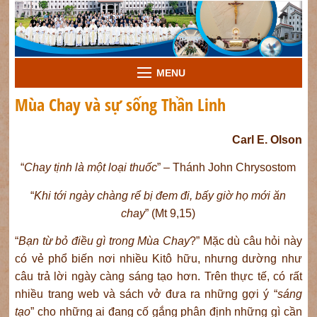
MENU
Mùa Chay và sự sống Thần Linh
Carl E. Olson
“
Chay
tịnh
là một loại thuốc
” – Thánh John Chrysostom
“
Khi tới ngày chàng rể bị đem đi, bấy giờ họ mới ăn
chay
” (Mt 9,15)
“
Bạn từ bỏ điều gì trong Mùa Chay
?” Mặc dù câu hỏi này
có vẻ phổ biến nơi nhiều Kitô hữu, nhưng dường như
câu trả lời ngày càng sáng tạo hơn. Trên thực tế, có rất
nhiều trang web và sách vở đưa ra những gợi ý “
sáng
tạo
” cho những ai đang cố gắng phân định những gì cần