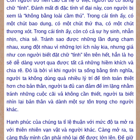
Con người trở nên cao cả hệ ở việc người đó có sống
chữ “tình”. Đánh mất đi đặc tính vĩ đại này, con người bị
xem là “không bằng loài cầm thú”. Trong cái tình ấy, có
một chút bao dung, có một chút thứ tha, có một chút
thương xót. Trong cái tình ấy, còn có cả sự hy sinh, nhẫn
nhịn, chia sẻ. Tránh sao được những lần đụng chạm
nhau, xung đột nhau vì những lợi ích này kia, nhưng giá
như con người biết đặt chữ “tình” lên trên hết, hẳn là họ
sẽ dễ dàng vượt qua được tất cả những hiềm khích và
chia rẽ. Đó là bởi vì khi người ta sống bằng tình nghĩa,
người ta không dùng quá nhiều lý trí để tính toán thiệt
hơn cho bản thân, người ta đủ can đảm để im lặng nhằm
tránh những cuộc cãi vả không cần thiết, người ta biết
nhìn lại bản thân và dành một sự tôn trọng cho người
khác.
Hạnh phúc của chúng ta tỉ lệ thuận với mức độ ta mở ra
với thiên nhiên vạn vật và người khác. Càng mở ra, ta
càng thấy mình cần phải nhỏ lại để được lớn lên. Để giữ