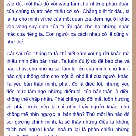
vào đó, một thái độ vội vàng làm cho những phán đoán
của chúng ta trở nên thiếu cơ sở. Chẳng biết từ đâu, ta
lại tự cho mình vị thế của một quan toà, đem người khác
vào vòng suy diễn của ta rồi gán cho họ những nhãn
mác của riêng ta. Con người xa cách nhau có lẽ cũng vì
như thế.
Cái sai của chúng ta là chỉ biết xăm xoi người khác mà
thiếu nhìn đến bản thân. Ta luôn đủ lý do để bao che và
bào chữa cho những sai lầm to lớn của mình, chứ khi ít
nào chịu thông cảm cho một lỗi nhỏ li ti của người khác.
Ta yêu bản thân mình, phải, đó là điều tốt, nhưng yêu
đến mức làm ngơ những điểm tối của bản thân là điều
không thể chấp nhận. Phải chăng do đôi mắt luôn hướng
về phía trước nên ta chỉ nhìn thấy người khác, chứ
không thể nhìn ngược lại bản thân? Thử một lần nào đó
soi gương chính mình, ta sẽ thấy những điều ta không
thích nơi ngươi khác, hoá ra lại là phản chiếu những