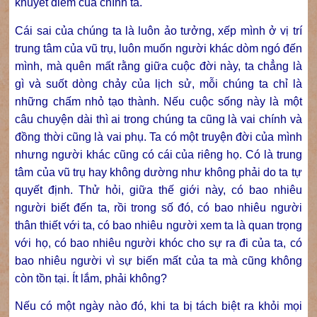
khuyết điểm của chính ta.
Cái sai của chúng ta là luôn ảo tưởng, xếp mình ở vị trí
trung tâm của vũ trụ, luôn muốn người khác dòm ngó đến
mình, mà quên mất rằng giữa cuộc đời này, ta chẳng là
gì và suốt dòng chảy của lịch sử, mỗi chúng ta chỉ là
những chấm nhỏ tạo thành. Nếu cuộc sống này là một
câu chuyện dài thì ai trong chúng ta cũng là vai chính và
đồng thời cũng là vai phụ. Ta có một truyện đời của mình
nhưng người khác cũng có cái của riêng họ. Có là trung
tâm của vũ trụ hay không dường như không phải do ta tự
quyết định. Thử hỏi, giữa thế giới này, có bao nhiêu
người biết đến ta, rồi trong số đó, có bao nhiêu người
thân thiết với ta, có bao nhiêu người xem ta là quan trọng
với họ, có bao nhiêu người khóc cho sự ra đi của ta, có
bao nhiêu người vì sự biến mất của ta mà cũng không
còn tồn tại. Ít lắm, phải không?
Nếu có một ngày nào đó, khi ta bị tách biệt ra khỏi mọi