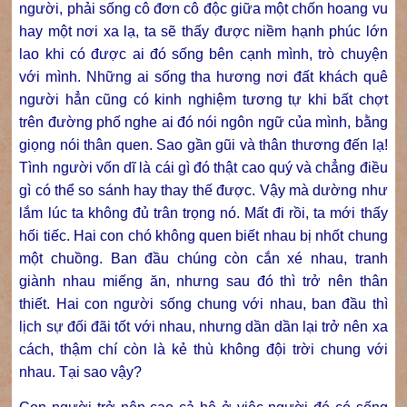
người, phải sống cô đơn cô độc giữa một chốn hoang vu
hay một nơi xa lạ, ta sẽ thấy được niềm hạnh phúc lớn
lao khi có được ai đó sống bên cạnh mình, trò chuyện
với mình. Những ai sống tha hương nơi đất khách quê
người hẳn cũng có kinh nghiệm tương tự khi bất chợt
trên đường phố nghe ai đó nói ngôn ngữ của mình, bằng
giọng nói thân quen. Sao gần gũi và thân thương đến lạ!
Tình người vốn dĩ là cái gì đó thật cao quý và chẳng điều
gì có thể so sánh hay thay thế được. Vậy mà dường như
lắm lúc ta không đủ trân trọng nó. Mất đi rồi, ta mới thấy
hối tiếc. Hai con chó không quen biết nhau bị nhốt chung
một chuồng. Ban đầu chúng còn cắn xé nhau, tranh
giành nhau miếng ăn, nhưng sau đó thì trở nên thân
thiết. Hai con người sống chung với nhau, ban đầu thì
lịch sự đối đãi tốt với nhau, nhưng dần dần lại trở nên xa
cách, thậm chí còn là kẻ thù không đội trời chung với
nhau. Tại sao vậy?