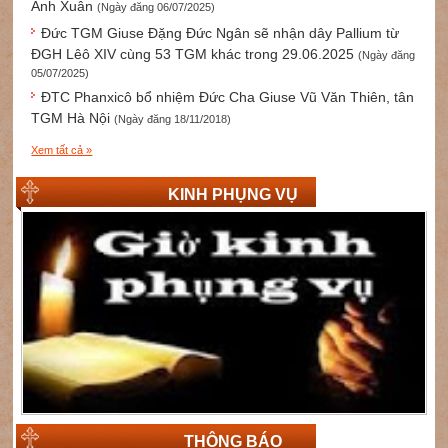
Ánh Xuân
(Ngày đăng 06/07/2025)
Đức TGM Giuse Đặng Đức Ngân sẽ nhận dây Pallium từ
ĐGH Lêô XIV cùng 53 TGM khác trong 29.06.2025
(Ngày đăng
05/07/2025)
ĐTC Phanxicô bổ nhiệm Đức Cha Giuse Vũ Văn Thiên, tân
TGM Hà Nội
(Ngày đăng 18/11/2018)
Xem tất cả »
KINH PHỤNG VỤ
THÔNG BÁO