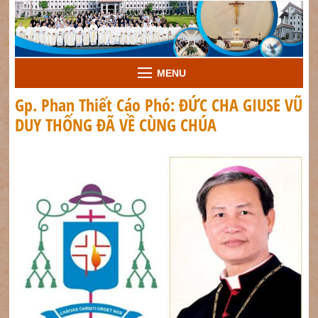
MENU
Gp. Phan Thiết Cáo Phó: ĐỨC CHA GIUSE VŨ
DUY THỐNG ĐÃ VỀ CÙNG CHÚA