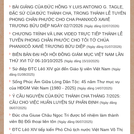
BÀI GIẢNG CỦA ĐỨC HỒNG Y LUIS ANTONIO G. TAGLE,
ĐẶC SỨ CỦA ĐỨC THÁNH CHA, TRONG THÁNH LỄ TUYÊN
PHONG CHÂN PHƯỚC CHO CHA PHANXICÔ XAVIÊ
TRƯƠNG BỬU DIỆP NGÀY 02/7/2026
(Ngày đăng 02/07/2026)
CHƯƠNG TRÌNH VÀ LINK VIDEO TRỰC TIẾP THÁNH LỄ
TUYÊN PHONG CHÂN PHƯỚC CHO TÔI TỚ CHÚA
PHANXICÔ XAVIÊ TRƯƠNG BỬU DIỆP
(Ngày đăng 01/07/2026)
BIÊN BẢN ĐẠI HỘI HỘI ĐỒNG GIÁM MỤC VIỆT NAM LẦN
THỨ XVI TỪ 06-10/10/2025
(Ngày đăng 15/10/2025)
Sứ điệp ĐTC Lêô XIV gửi đến Giáo lý viên Việt Nam
(Ngày
đăng 01/08/2025)
Sống Phúc Âm Giữa Lòng Dân Tộc: 45 năm Thư mục vụ
của HĐGM Việt Nam (1980 - 2025)
(Ngày đăng 14/07/2025)
Ý CẦU NGUYỆN CỦA ĐỨC THÁNH CHA THÁNG 7/2025:
CẦU CHO VIỆC HUẤN LUYỆN SỰ PHÂN ĐỊNH
(Ngày đăng
06/07/2025)
Đức cha Giuse Châu Ngọc Tri được bổ nhiệm làm thành
viên Bộ Đối thoại liên tôn
(Ngày đăng 06/07/2025)
ĐTC Lêô XIV tiếp kiến Phó Chủ tịch nước Việt Nam Võ Thị