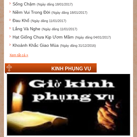
Sống Chậm
(Ngày đăng 18/01/2017)
Niềm Vui Trong Đời
(Ngày đăng 18/01/2017)
Đau Khổ
(Ngày đăng 11/01/2017)
Lắng Và Nghe
(Ngày đăng 11/01/2017)
Hạt Giống Chưa Kịp Ươm Mầm
(Ngày đăng 04/01/2017)
Khoảnh Khắc Giao Mùa
(Ngày đăng 31/12/2016)
Xem tất cả »
KINH PHỤNG VỤ