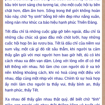
bầu trời tươi sáng cho tương lai, cho một cuộc hội tụ bền
chặt hơn, đầm ấm hơn. Sống trong thế giới không hoàn
hảo này, chữ “hy sinh” bỗng trở nên đẹp như nắng xuân,
nồng nàn như khúc ca báo hiệu hạnh phúc Thiên Đàng.
Tết đâu chỉ là những cuộc gặp gỡ bên ngoài, đâu chỉ là
những câu chúc xã giao đầu môi chót lưỡi, hay những
cuộc hội họp ồn ào rượu bia. Tết là dấu chỉ của niềm vui
sum vầy, một cái gì đó rất sâu thẳm, khi người ta cảm
thấy gần gũi với mọi người hơn bao giờ hết, dù có khi
cách nhau xa đến vạn dặm. Lòng với lòng vốn dĩ có thể
kết thông với nhau. Nó làm cho con người dù ở xa trở
nên không khoảng cách, khi nó hoà cùng một điệu với
nhau, đập cùng một nhịp với nhau. Chính từ sự hoà hợp
ấy mới làm cho người ta thấy vui, thấy bình an, thấy
hạnh phúc, thấy Tết.
Xa nhau để thấy gần nhau thật quý, để biết chữ “tình”