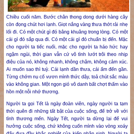
Chiều cuối năm. Bước chân thong dong dưới hàng cây
còn đọng chút hơi lạnh. Giọt nắng vàng thưa thớt rải nhẹ
lối đi. Có một chút gì đó bâng khuâng trong lòng. Có một
cái gì đó sắp qua đi. Có một cái gì đó chuẩn bị đến. Mặc
cho người ta tiếc nuối, mặc cho người ta háo hức hay
ngậm ngùi, thời gian vẫn cứ vô tình lướt trôi theo nhịp
điệu của nó, không nhanh, không chậm, không cảm xúc.
Ai muốn sao thì tuỳ. Cái lạnh dần thưa, cái ấm đến gần.
Từng chớm nụ cố vươn mình thức dậy, toả chút sắc màu
vào không gian. Một ngọn gió vô danh bất chợt thấm vào
hồn một nỗi nhớ thương.
Người ta gọi Tết là ngày đoàn viên, ngày người ta tạm
thời quên đi những tất bật của cuộc sống, để trở về với
tình thương mến. Ngày Tết, người ta dừng lại để vui
hưởng cuộc sống, chứ không cuốn mình vào vòng xoáy
đẩy đưa đầy khắc nghiệt của kiếp nhân sinh. Người ta