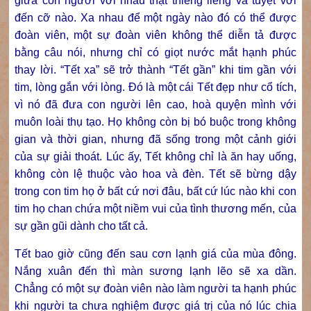
giữa con người với nhau thật thiêng liêng và tuyệt vời
đến cỡ nào. Xa nhau để một ngày nào đó có thể được
đoàn viên, một sự đoàn viên không thể diễn tả được
bằng câu nói, nhưng chỉ có giọt nước mắt hạnh phúc
thay lời. “Tết xa” sẽ trở thành “Tết gần” khi tim gần với
tim, lòng gắn với lòng. Đó là một cái Tết đẹp như cổ tích,
vì nó đã đưa con người lên cao, hoà quyện mình với
muôn loài thụ tạo. Họ không còn bị bó buộc trong không
gian và thời gian, nhưng đã sống trong một cảnh giới
của sự giải thoát. Lúc ấy, Tết không chỉ là ăn hay uống,
không còn lệ thuộc vào hoa và đèn. Tết sẽ bừng dậy
trong con tim họ ở bất cứ nơi đâu, bất cứ lúc nào khi con
tim họ chan chứa một niềm vui của tình thương mến, của
sự gần gũi dành cho tất cả.
Tết bao giờ cũng đến sau cơn lạnh giá của mùa đông.
Nắng xuân đến thì màn sương lạnh lẽo sẽ xa dần.
Chẳng có một sự đoàn viên nào làm người ta hạnh phúc
khi người ta chưa nghiệm được giá trị của nó lúc chia