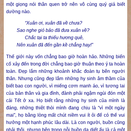
một giọng nói thân quen trở nên vô cùng quý giá biết
dường nào.
“Xuân ơi, xuân đã về chưa?
Sao nghe gió bảo đã đưa xuân về?
Chắc tại ta thiếu hương quê,
Nên xuân đã đến gần kề chẳng hay!”
Thế giới này vốn chẳng bao giờ hoàn hảo. Những biến
cố xảy đến trong đời chẳng bao giờ thuận theo ý ta hoàn
toàn. Đẹp lắm những khoảnh khắc đoàn tụ bên người
thân. Nhưng cũng đẹp lắm những hy sinh âm thầm của
biết bao con người, vì miếng cơm manh áo, vì tương lai
của bản thân và gia đình, đành phải ngậm ngùi đón một
cái Tết ở xa. Họ biết rằng những hy sinh của mình là
đáng, những thiệt thòi mình đang chịu là “vì một ngày
mai”, họ bằng lòng mất chút niềm vui ít ỏi để có thể vui
hưởng một hạnh phúc lâu dài. Là con người, buồn cũng
phải thôi, nhưng bên trong nỗi buồn da diết ấy là cả một