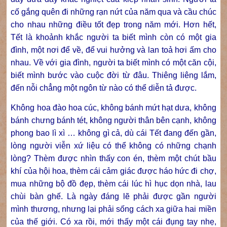
cố gắng quên đi những rạn nứt của năm qua và cầu chúc
cho nhau những điều tốt đẹp trong năm mới. Hơn hết,
Tết là khoảnh khắc người ta biết mình còn có một gia
đình, một nơi để về, để vui hưởng và lan toả hơi ấm cho
nhau. Về với gia đình, người ta biết mình có một căn cội,
biết mình bước vào cuộc đời từ đâu. Thiêng liêng lắm,
đến nỗi chẳng một ngôn từ nào có thể diễn tả được.
Không hoa đào hoa cúc, không bánh mứt hạt dưa, không
bánh chưng bánh tét, không người thân bên cạnh, không
phong bao lì xì … không gì cả, dù cái Tết đang đến gần,
lòng người viễn xứ liệu có thể không có những chạnh
lòng? Thèm được nhìn thấy con én, thèm một chút bầu
khí của hội hoa, thèm cái cảm giác được háo hức đi chợ,
mua những bộ đồ đẹp, thèm cái lúc hì hục dọn nhà, lau
chùi bàn ghế. Là ngày đáng lẽ phải được gần người
mình thương, nhưng lại phải sống cách xa giữa hai miền
của thế giới. Có xa rồi, mới thấy một cái đụng tay nhẹ,