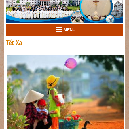
MENU
Tết Xa